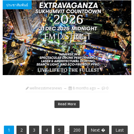
ประชาสัมพันธ์
wellnesstimesnews
8 months ago
0
Read More
1
2
3
4
5
...
200
Next �
Last