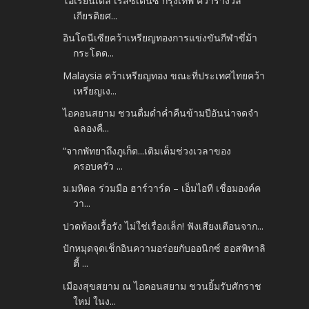
โอเรียนเต็ล เรสซิเดนซ์ กรุงเทพ คว้ารางวัล
เกียรติยศ...
อินโดนีเซียคว้าเหรียญทองการแข่งขันกีฬาขี่ม้า
กระโดด...
Malaysia คว้าเหรียญทอง ขณะที่ประเทศไทยคว้า
เหรียญเง...
ไอคอนสยาม ชวนดื่มด่ำค่ำคืนข้ามปีอันน่าจดจำ
ฉลองคื...
“จากพัทยาถึงภูเก็ต...เติมเต็มช่วงเวลาของ
ครอบครัว ...
ม.มหิดล ร่วมมือ ฮาร์วาร์ด – เอ็มไอที เชื่อมองค์ค
วา...
ปวดท้องเรื้อรัง ไม่ใช่เรื่องเล็ก! ฟังเสียงเตือนจาก...
ปักหมุดจุดเช็กอินความอร่อยกับออนิกซ์ ฮอสพิทาลิ
ตี้ ...
เมืองสุขสยาม ณ ไอคอนสยาม ชวนยิ้มรับศักราช
ใหม่ ในง...