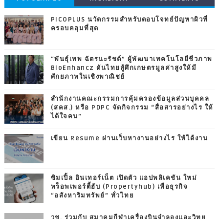
PICOPLUS นวัตกรรมสำหรับตอบโจทย์ปัญหาผิวที่
ครอบคลุมที่สุด
“พันธุ์เทพ ฉัตรนะรัชต์” ผู้พัฒนาเทคโนโลยีชีวภาพ
BioEnhancz ดันไทยสู้ศึกเกษตรมูลค่าสูงให้มี
ศักยภาพในเชิงพาณิชย์
สำนักงานคณะกรรมการคุ้มครองข้อมูลส่วนบุคคล
(สคส.) หรือ PDPC จัดกิจกรรม “สื่อสารอย่างไร ให้
ได้ใจคน”
เขียน Resume ผ่านเว็บหางานอย่างไร ให้ได้งาน
ซิมเปิ้ล อินเทอร์เน็ต เปิดตัว แอปพลิเคชัน ใหม่
พร็อพเพอร์ตี้ฮับ (Propertyhub) เพื่อธุรกิจ
“อสังหาริมทรัพย์” ทั่วไทย
วช. ร่วมกับ สมาคมกีฬาเครื่องบินจำลองและวิทยุ