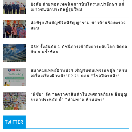
บังคับ ถ่ายทอดเทคนิคการบินโดรนแปรอักษร แก่
เยาวชนนักประดิษฐ์รุ่นใหม่
ส่อพิรุจเงินบัญชีวัดหิรัญญาราม ชาวบ้านร้องตรวจ
สอบ
GSK รั้งอันดับ 1 ดัชนีการเข้าถึงยาระดับโลก ติดต่อ
กัน 8 ครั้งซ้อน
สมาคมแพทย์ผิวหนังฯ เชิญรับชมเพจเฟซบุ๊ก “ครบ
เครื่องเรื่องผิวหนัง”EP.21 ตอน “โรคฝีดาษลิง”
“พิชัย” จัด “ลดราคาสินค้าในเทศกาลกินเจ อิ่มบุญ
ราคาประหยัด ย้ำ “ห้ามขาด ห้ามแพง”
TWITTER