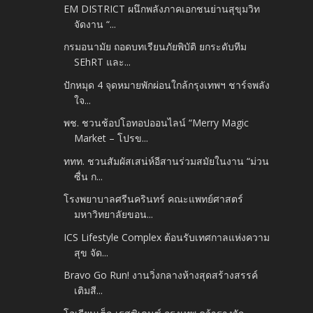
EM DISTRICT ผนึกพลังภาคเอกชนย่านสุขุมวิท
จัดงาน “...
กรมอนามัย ถอดบทเรียนภัยพิบัติ ยกระดับทีม
SEhRT และ...
ปักหมุด 4 จุดหมายพักผ่อนใกล้กรุงเทพฯ ชาร์จพลัง
ใจ...
พช. ชวนช้อปโอทอปออนไลน์ “Merry Magic
Market – โปรข...
ททท. ชวนสัมผัสเสน่ห์อีสานร่วมสมัยในงาน “ม่วน
ซื่น ก...
โรงพยาบาลศรีนครินทร์ คณะแพทย์ศาสตร์
มหาวิทยาลัยขอน...
ICS Lifestyle Complex ต้อนรับเทศกาลแห่งความ
สุข จัด...
Bravo Go Run! งานวิ่งกลางห้างสุดสร้างสรรค์
เติมสี...