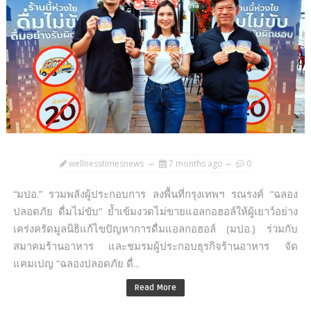
wellnesstimesnews
7 months ago
0
“มปอ.” รวมพลังผู้ประกอบการ ลงพื้นที่กรุงเทพฯ รณรงค์ “ฉลอง
ปลอดภัย ดื่มไม่ขับ” ย้ำเข้มงวดไม่ขายแอลกอฮอล์ให้ผู้เยาว์อย่าง
เคร่งครัดมูลนิธิแก้ไขปัญหาการดื่มแอลกอฮอล์ (มปอ.) ร่วมกับ
สมาคมร้านอาหาร และชมรมผู้ประกอบธุรกิจร้านอาหาร จัด
แคมเปญ “ฉลองปลอดภัย ดื่...
Read More