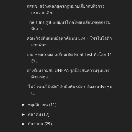
กสทช. สร้างหลักสูตรกฎหมายเกี่ยวกับกิจการ
กระจายเสีย...
The 1 Insight เผยผู้บริโภคไทยเปลี่ยนพฤติกรรม
หันมา...
คณะวิจัยทีมแพทย์จุฬาค้นพบ L34 – โพรไบโอติก
สายพันธ...
เกม Heartopia เตรียมเปิด Final Test ทั่วโลก 11
ธัน...
อาเซียนร่วมกับ UNFPA รุกป้องกันความรุนแรง
ด้วยเหตุแ...
“ไฟว์ เซนส์ มีเดีย” จับมือพันธมิตร จัดงานประชุม
แ...
พฤศจิกายน
(11)
►
ตุลาคม
(17)
►
กันยายน
(29)
►