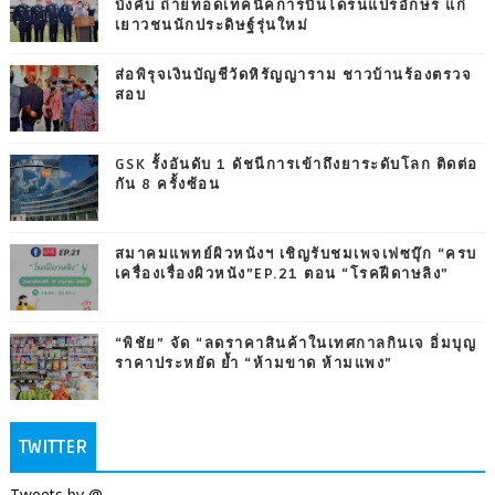
บังคับ ถ่ายทอดเทคนิคการบินโดรนแปรอักษร แก่
เยาวชนนักประดิษฐ์รุ่นใหม่
ส่อพิรุจเงินบัญชีวัดหิรัญญาราม ชาวบ้านร้องตรวจ
สอบ
GSK รั้งอันดับ 1 ดัชนีการเข้าถึงยาระดับโลก ติดต่อ
กัน 8 ครั้งซ้อน
สมาคมแพทย์ผิวหนังฯ เชิญรับชมเพจเฟซบุ๊ก “ครบ
เครื่องเรื่องผิวหนัง”EP.21 ตอน “โรคฝีดาษลิง”
“พิชัย” จัด “ลดราคาสินค้าในเทศกาลกินเจ อิ่มบุญ
ราคาประหยัด ย้ำ “ห้ามขาด ห้ามแพง”
TWITTER
Tweets by @