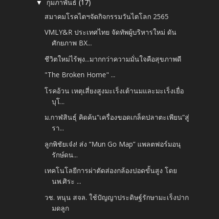
กุมภาพันธ์
(17)
▼
สมาคมโรคไตฯจัดกิจกรรมวันไตโลก 2565
VMLY&R ประเทศไทย จัดทัพผู้บริหารใหม่ ดัน
ศักยภาพ BX...
ชีวิตใหม่ไร้พุง...มากกว่าความมั่นใจคือสุขภาพดี
"The Broken Home" ...
โรคอ้วน เหตุเสี่ยงสูงมะเร็งเต้านมและมะเร็งเยื่อ
บุโ...
ม.กาฬสินธุ์ คิดค้น“เครื่องขอดเกล็ดปลาตะเพียน”สู่
รา...
ลูกพิชัยเจ๋ง! ส่ง “Mun Go Map” แพลตฟอร์มอนุ
รักษ์ดน...
เทคโนโลยีการผ่าตัดส่องกล้องปอดขั้นสูง โดย
นพ.ศิระ ...
วช. หนุน สจล. ใช้ปัญญาประดิษฐ์รักษามะเร็งปาก
มดลูก