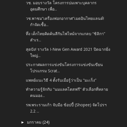
วช. มอบรางวัล โครงการบ่มเพาะบุคลากร
อุดมศึกษา เพื่อ...
วช.พาชม“เครื่องฟอกอากาศ”เมดอินไทยแลนด์!
กำจัดเชื้อ...
ทึ่ง เด็กไทยคิดค้นสีกันไฟไหม้จากแกลบ “ซิลิกา”
สำเร...
สุดปัง! รางวัล I-New Gen Award 2021 ปิดฉากยิ่ง
ใหญ่...
ประกาศผลการแข่งขันโครงการแข่งขันเขียน
โปรแกรม Scrat...
แพทย์แนะวิธี 4 ตั้งรับเมื่อรู้ว่าเป็น “มะเร็ง”
ทำความรู้จักกับ “นมแลคโตสฟรี” ตัวเลือกที่หลาย
คนมอง...
รพ.พระรามเก้า จับมือ ช้อปปี้ (Shopee) จัดโปรฯ
2.2 ...
มกราคม
(24)
►