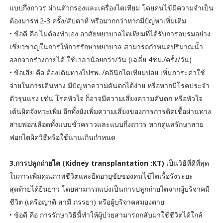
แบบกึ่งถาวร ผ่านตัวกรองและเครื่องไตเทียม โดยคนไข้มีความจำเป็น
ต้องมารพ.2-3 ครั้ง/สัปดาห์ หรือมากกว่าหากมีปัญหาเพิ่มเติม
• ข้อดี คือ ไม่ต้องทำเอง อาศัยพยาบาลไตเทียมที่ได้รับการอบรมอย่าง
เชี่ยวชาญในการให้การรักษาพยาบาล สามารถกำหนดปริมาณน้ำ
ออกจากร่างกายได้ ใช้เวลาน้อยกว่า/วัน (เฉลี่ย 4ชม./ครั้ง/วัน)
• ข้อเสีย คือ ต้องเดินทางไปรพ. /คลินิกไตเทียมบ่อย เพิ่มภาระค่าใช้
จ่ายในการเดินทาง มีปัญหาความดันตกได้ง่าย หรือหากมีโรคประจำ
ตัวรุนแรง เช่น โรคหัวใจ ก็อาจมีความเสี่ยงความดันตก หรือหัวใจ
เต้นผิดจังหวะเพิ่ม อีกทั้งยังเพิ่มความเสี่ยงของการการติดเชื้อผ่านทาง
สายฟอกเลือดทั้งแบบชั่วคราวและแบบกึ่งถาวร หากดูแลรักษาสาย
ฟอกไตผิดวิธีหรือใช้นานเกินกำหนด
3.การปลูกถ่ายไต (Kidney transplantation :KT)
เป็นวิธีที่ดีที่สุด
ในการเพิ่มคุณภาพชีวิตและยืดอายุขัยของคนไข้ไตเรื้อรังระยะ
สุดท้ายได้ยืนยาว โดยสามารถแบ่งเป็นการปลูกถ่ายไตจากผู้บริจาคมี
ชีวิต (เครือญาติ สามี ภรรยา) หรือผู้บริจาคสมองตาย
• ข้อดี คือ การรักษาวิธีนี้ทำให้ผู้ป่วยสามารถกลับมาใช้ชีวิตได้ใกล้