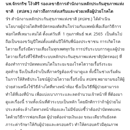
นพ.จักรกริช โง้วศิริ รองเลขาธิการสำนักงานหลักประกันสุขภาพแห่ง
ชาติ (สปสช.) กล่าวถึงการส่งเสริมและช่วยเหลือผู้ป่วยโรคไต
ว่า
สำนักงานหลักประกันสุขภาพแห่งชาติ (สปสช.) ได้ดำเนิน
นโยบายผู้ป่วยไตสิทธิบัตรทองตัดสินใจร่วมกับแพทย์เพื่อเลือกวิธีการ
ฟอกไตที่เหมาะสมได้ ตั้งแต่วันที่ 1 กุมภาพันธ์ พ.ศ. 2565 เป็นต้นไป
ถือเป็นของขวัญปีใหม่ตั้งแต่ต้นปีให้กับพี่น้องประชาชน การเกิดโรค
ไตวายเรื้อรังมีความเสี่ยงในทุกเพศทุกวัย การปรับระบบการดูแลผู้ป่วย
ไตวายเรื้อรังที่ใช้สิทธิระบบหลักประกันสุขภาพแห่งชาติ(บัตรทอง) ที่
ต้องทำการบำบัดทดแทนไตในระยะของโรคไตวายเรื้อรังระยะ
สุดท้าย จึงเป็นสิ่งจำเป็นที่ภาครัฐต้องเข้ามาดูแล ทั้งนี้ในช่วงเริ่มต้น
ในการให้สิทธิประโยชน์ผู้ป่วยไตวายเรื้อรังนั้น สปสช.พยายามขอให้ผู้
ป่วยส่วนหนึ่งใช้วิธีล้างไตที่ทางหน้าท้อง ซึ่งเป็นวิธีที่ผู้ป่วยสามารถ
ทำได้ที่เองที่บ้าน เพื่อแบ่งเบาภาระและลดจำนวนเจ้าหน้าที่ ที่ต้องมา
ดูแลเรื่องนี้ รวมทั้งเน้นที่ตัวระบบเป็นหลัก โดยมีกติกาว่าถ้าผู้ป่วยไม่
ประสงค์จะล้างไตทางหน้าท้องและไม่มีข้อบ่งชี้ว่าต้องบำบัดทดแทน
ไตด้วยวิธีการฟอกเลือด ผู้ป่วยต้องจ่ายเงินเอง ขณะเดียวกันยังลด
ภาระค่ารักษาให้กับผู้ป่วยและครอบครัว ทำให้ครอบครัวมีคุณภาพ