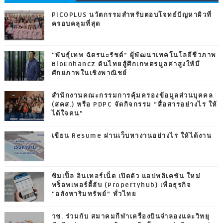
PICOPLUS นวัตกรรมสำหรับตอบโจทย์ปัญหาผิวที่
ครอบคลุมที่สุด
“พันธุ์เทพ ฉัตรนะรัชต์” ผู้พัฒนาเทคโนโลยีชีวภาพ
BioEnhancz ดันไทยสู้ศึกเกษตรมูลค่าสูงให้มี
ศักยภาพในเชิงพาณิชย์
สำนักงานคณะกรรมการคุ้มครองข้อมูลส่วนบุคคล
(สคส.) หรือ PDPC จัดกิจกรรม “สื่อสารอย่างไร ให้
ได้ใจคน”
เขียน Resume ผ่านเว็บหางานอย่างไร ให้ได้งาน
ซิมเปิ้ล อินเทอร์เน็ต เปิดตัว แอปพลิเคชัน ใหม่
พร็อพเพอร์ตี้ฮับ (Propertyhub) เพื่อธุรกิจ
“อสังหาริมทรัพย์” ทั่วไทย
วช. ร่วมกับ สมาคมกีฬาเครื่องบินจำลองและวิทยุ