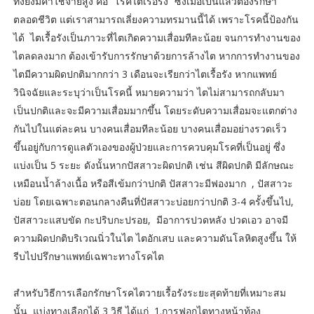
ทั้งยังมีค่าใช้จ่ายสูง คือ “โรคไตเรื้อรัง” ซึ่งเมื่อเป็นแล้วต้องรักษา
ตลอดชีวิต แต่เราสามารถเลี่ยงความทรมานนี้ได้ เพราะโรคนี้ป้องกัน
ได้ ไตเรื้อรังเป็นภาวะที่ไตเกิดความเสื่อมทีละน้อย จนการทำงานของ
ไตลดลงมาก ต้องเข้ารับการรักษาด้วยการล้างไต หากการทำงานของ
ไตมีความผิดปกติมากกว่า 3 เดือนจะเรียกว่าไตเรื้อรัง หากแพทย์
วินิจฉัยและระบุว่าเป็นโรคนี้ หมายความว่า ไตไม่สามารถกลับมา
เป็นปกติและจะมีความเสื่อมมากขึ้น โดยระดับความเสื่อมจะแตกต่าง
กันไปในแต่ละคน บางคนเสื่อมทีละน้อย บางคนเสื่อมอย่างรวดเร็ว
ขึ้นอยู่กับการดูแลตัวเองของผู้ป่วยและการควบคุมโรคที่เป็นอยู่ ซึ่ง
แบ่งเป็น 5 ระยะ ดังนั้นหากปัสสาวะผิดปกติ เช่น สีผิดปกติ มีลักษณะ
เหมือนน้ำล้างเนื้อ หรือสีเข้มกว่าปกติ ปัสสาวะมีฟองมาก , ปัสสาวะ
บ่อย โดยเฉพาะตอนกลางคืนที่ปัสสาวะบ่อยกว่าปกติ 3-4 ครั้งขึ้นไป,
ปัสสาวะแสบขัด กะปริบกะปรอย, มีอาการปวดหลัง ปวดเอว อาจมี
ความผิดปกติบริเวณนิ่วในไต ไตอักเสบ และความดันโลหิตสูงขึ้น ให้
รีบไปปรึกษาแพทย์เฉพาะทางโรคไต
สำหรับวิธีการเลือกรักษาโรคไตวายเรื้อรังระยะสุดท้ายที่เหมาะสม
นั้น แบ่งทางเลือกได้ 3 วิธี ได้แก่ 1.การฟอกไตทางหน้าท้อง