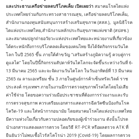
และประธานเครือข่ายลดบริโภคเค็ม เปิดเผยว่า
สมาคมโรคไตแห่ง
ประเทศไทยร่วมกับกระทรวงสาธารณสุข, เครือข่ายลดบริโภคเค็ม,
สำนักงานกองทุนสนับสนุนการสร้างเสริมสุขภาพ (สสส.), มูลนิธิโรค
ไตแห่งประเทศไทย,สำนักงานหลักประกันสุขภาพแห่งชาติ (สปสช.)
และสมาคมปลูกถ่ายอวัยวะแห่งประเทศไทยและหน่วยงานที่เกี่ยวข้อง
ได้ตระหนักถึงการบริโภคลดเค็มของคนไทย จึงได้จัดกิจกรรมวันไต
โลก ในปี 2565 ขึ้น ภายใต้คำขวัญ “เสริมสร้างภูมิความรู้ ควบคู่การ
ดูแลไต” โดยในปีนี้กิจกรรมสัปดาห์วันไตโลกจะจัดขึ้นระหว่างวันที่ 6-
13 มีนาคม 2565 และจะจัดงานวันไตโลก ในวันอาทิตย์ที่ 13 มีนาคม
2565 ณ ลานเอเทรียม ชั้น 3 ภายในศูนย์การค้าเซ็นทรัลเวิลด์ ราช
ประสงค์ กรุงเทพฯ ภายในงานมีการตรวจสุขภาพโรคไตโดยไม่เสีย
ค่าใช้จ่าย โดยขอความร่วมมือประชาชนที่ต้องการร่วมงานและรับ
การตรวจสุขภาพ ควรเตรียมเอกสารแสดงการฉีดวัคซีนป้องกันโรค
โควิด-19 และใส่หน้ากากอนามัย โดยสมาคมโรคไตแห่งประเทศไทย
มีความห่วงใยเกี่ยวกับความปลอดภัยของผู้เข้าร่วมงาน ดังนั้นโปรด
นำเอกสารแสดงผลการตรวจ โดยวิธี RT-PCR หรือผลตรวจ ATK ที่
ยืนยันว่าไม่พบเชื้อไวรัสโคโรน่า 2019 (Covid-19) โดยผลการตรวจ