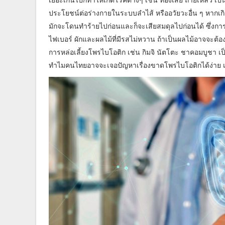
ประโยชน์ต่อร่างกายในระบบลำไส้ หรืออวัยวะอื่น ๆ หากเกิด
มักจะโดนทำร้ายไปก่อนและก็จะเสียสมดุลไปก่อนได้ ซึ่งกา
ไฟเบอร์ ผักและผลไม้ที่มีรสไม่หวาน ถ้าเป็นผลไม้อาจจะต้อง
การหล่อเลี้ยงโพรไบโอติก เช่น กิมจิ นัตโตะ ชาคอมบูชา เป
ทำไมคนไทยอาจจะเจอปัญหาเรื่องขาดโพรไบโอติกได้ง่าย เ