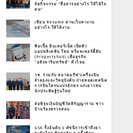
จัดกิจกรรม “สื่อสารอย่างไร ให้ได้ใจ
คน”
เขียน Resume ผ่านเว็บหางาน
อย่างไร ให้ได้งาน
ซิมเปิ้ล อินเทอร์เน็ต เปิดตัว
แอปพลิเคชัน ใหม่ พร็อพเพอร์ตี้ฮับ
(Propertyhub) เพื่อธุรกิจ
“อสังหาริมทรัพย์” ทั่วไทย
วช. ร่วมกับ สมาคมกีฬาเครื่องบิน
จำลองและวิทยุบังคับ ถ่ายทอดเทคนิค
การบินโดรนแปรอักษร แก่เยาวชน
นักประดิษฐ์รุ่นใหม่
ส่อพิรุจเงินบัญชีวัดหิรัญญาราม ชาว
บ้านร้องตรวจสอบ
GSK รั้งอันดับ 1 ดัชนีการเข้าถึงยา