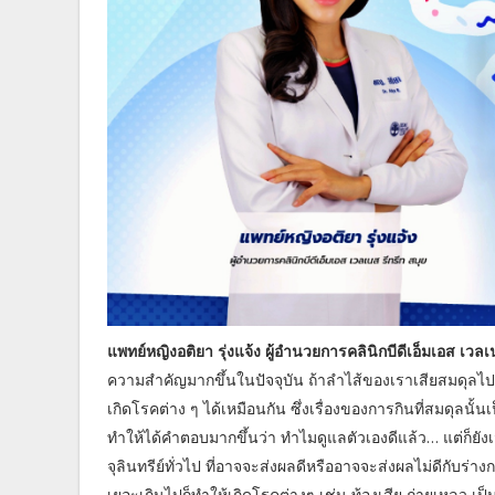
แพทย์หญิงอติยา รุ่งแจ้ง ผู้อำนวยการคลินิกบีดีเอ็มเอส เวลเ
ความสำคัญมากขึ้นในปัจจุบัน ถ้าลำไส้ของเราเสียสมดุลไปหรื
เกิดโรคต่าง ๆ ได้เหมือนกัน ซึ่งเรื่องของการกินที่สมดุลนั
ทำให้ได้คำตอบมากขึ้นว่า ทำไมดูแลตัวเองดีแล้ว… แต่ก็ยัง
จุลินทรีย์ทั่วไป ที่อาจจะส่งผลดีหรืออาจจะส่งผลไม่ดีกับร่างกายก
เยอะเกินไปก็ทำให้เกิดโรคต่างๆ เช่น ท้องเสีย ถ่ายเหลว เป็น