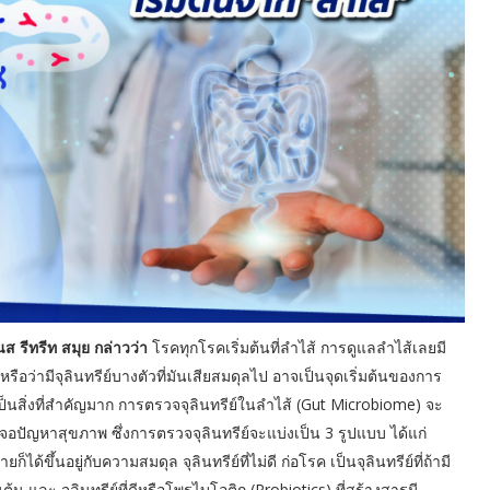
นส รีทรีท สมุย กล่าวว่า
โรคทุกโรคเริ่มต้นที่ลำไส้ การดูแลลำไส้เลยมี
อว่ามีจุลินทรีย์บางตัวที่มันเสียสมดุลไป อาจเป็นจุดเริ่มต้นของการ
้นเป็นสิ่งที่สำคัญมาก การตรวจจุลินทรีย์ในลำไส้ (Gut Microbiome) จะ
เจอปัญหาสุขภาพ ซึ่งการตรวจจุลินทรีย์จะแบ่งเป็น 3 รูปแบบ ได้แก่
็ได้ขึ้นอยู่กับความสมดุล จุลินทรีย์ที่ไม่ดี ก่อโรค เป็นจุลินทรีย์ที่ถ้ามี
ต้น และ จุลินทรีย์ที่ดีหรือโพรไบโอติก (Probiotics) ที่สร้างสารมี