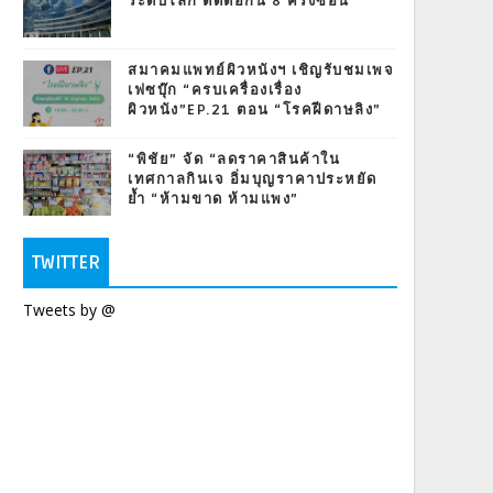
ระดับโลก ติดต่อกัน 8 ครั้งซ้อน
สมาคมแพทย์ผิวหนังฯ เชิญรับชมเพจ
เฟซบุ๊ก “ครบเครื่องเรื่อง
ผิวหนัง”EP.21 ตอน “โรคฝีดาษลิง”
“พิชัย” จัด “ลดราคาสินค้าใน
เทศกาลกินเจ อิ่มบุญราคาประหยัด
ย้ำ “ห้ามขาด ห้ามแพง”
TWITTER
Tweets by @