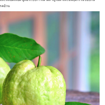
อโรคอ้วน