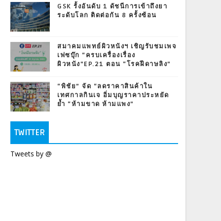
GSK รั้งอันดับ 1 ดัชนีการเข้าถึงยา
ระดับโลก ติดต่อกัน 8 ครั้งซ้อน
สมาคมแพทย์ผิวหนังฯ เชิญรับชมเพจ
เฟซบุ๊ก “ครบเครื่องเรื่อง
ผิวหนัง”EP.21 ตอน “โรคฝีดาษลิง”
“พิชัย” จัด “ลดราคาสินค้าใน
เทศกาลกินเจ อิ่มบุญราคาประหยัด
ย้ำ “ห้ามขาด ห้ามแพง”
TWITTER
Tweets by @