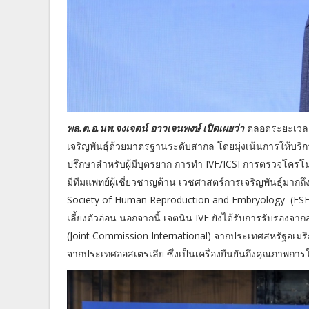
พล.ต.อ.นพ.จงเจตน์ อาวเจนพงษ์ เปิดเผยว่า
ตลอดระยะเวลา 3
เจริญพันธุ์ด้วยมาตรฐานระดับสากล โดยมุ่งเน้นการให้บร
ปรึกษาสำหรับผู้มีบุตรยาก การทำ IVF/ICSI การตรวจโครโม
มีทีมแพทย์ผู้เชี่ยวชาญด้าน เวชศาสตร์การเจริญพันธุ์มากถ
Society of Human Reproduction and Embryology (ESHRE
เลี้ยงตัวอ่อน นอกจากนี้ เจตนิน IVF ยังได้รับการรับรองจา
(Joint Commission International) จากประเทศสหรัฐอเม
จากประเทศออสเตรเลีย ซึ่งเป็นเครื่องยืนยันถึงคุณภาพกา