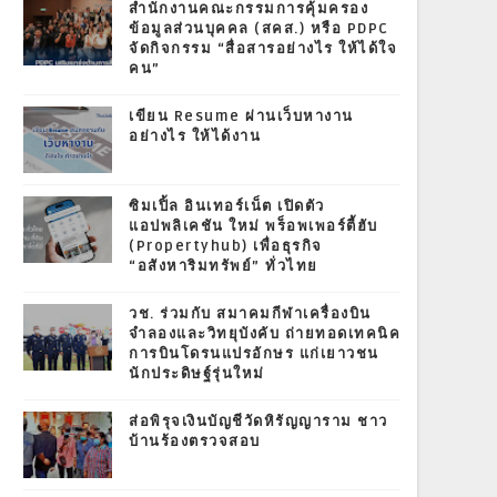
สำนักงานคณะกรรมการคุ้มครอง
ข้อมูลส่วนบุคคล (สคส.) หรือ PDPC
จัดกิจกรรม “สื่อสารอย่างไร ให้ได้ใจ
คน”
เขียน Resume ผ่านเว็บหางาน
อย่างไร ให้ได้งาน
ซิมเปิ้ล อินเทอร์เน็ต เปิดตัว
แอปพลิเคชัน ใหม่ พร็อพเพอร์ตี้ฮับ
(Propertyhub) เพื่อธุรกิจ
“อสังหาริมทรัพย์” ทั่วไทย
วช. ร่วมกับ สมาคมกีฬาเครื่องบิน
จำลองและวิทยุบังคับ ถ่ายทอดเทคนิค
การบินโดรนแปรอักษร แก่เยาวชน
นักประดิษฐ์รุ่นใหม่
ส่อพิรุจเงินบัญชีวัดหิรัญญาราม ชาว
บ้านร้องตรวจสอบ