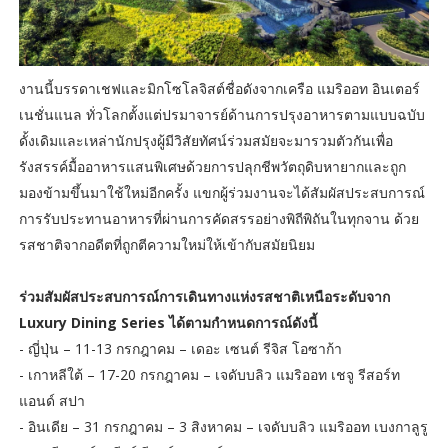
งานนี้บรรดาเชฟและมิกโซโลจิสต์ชื่อดังจากเครือ แมริออท อินเตอร์
เนชั่นแนล ทั่วโลกตั้งแต่ปรมาจารย์ด้านการปรุงอาหารตามแบบฉบับ
ดั้งเดิมและเหล่านักปรุงผู้มีวิสัยทัศน์ร่วมสมัยจะมารวมตัวกันเพื่อ
รังสรรค์มื้ออาหารแสนพิเศษด้วยการปลุกชีพวัตถุดิบหายากและถูก
มองข้ามขึ้นมาใช้ใหม่อีกครั้ง แขกผู้ร่วมงานจะได้สัมผัสประสบการณ์
การรับประทานอาหารที่ผ่านการคัดสรรอย่างพิถีพิถันในทุกจาน ด้วย
รสชาติจากอดีตที่ถูกตีความใหม่ให้เข้ากับสมัยนิยม
ร่วมสัมผัสประสบการณ์การเดินทางแห่งรสชาติเหนือระดับจาก
Luxury Dining Series ได้ตามกำหนดการณ์ดังนี้
- ญี่ปุ่น – 11-13 กรกฎาคม – เดอะ เซนต์ รีจิส โอซาก้า
- เกาหลีใต้ – 17-20 กรกฎาคม – เจดับบลิว แมริออท เชจู รีสอร์ท
แอนด์ สปา
- อินเดีย – 31 กรกฎาคม – 3 สิงหาคม – เจดับบลิว แมริออท เบงกาลูรู