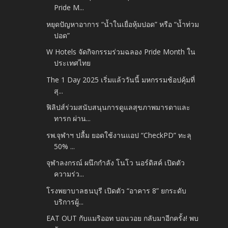
Pride M...
หยุดปัญหาอาการ “น้ำในเยื่อหุ้มปอด” หรือ “น้ำท่วม
ปอด”
W Hotels จัดกิจกรรมร่วมฉลอง Pride Month ใน
ประเทศไทย
The 1 Day 2025 เริ่มแล้ววันนี้ มหกรรมช้อปคุ้มที่
สุ...
ฟิลิปส์ร่วมสนับสนุนการดูแลสุขภาพมารดาและ
ทารก ผ่าน...
รพ.จุฬาฯ ปลื้ม ยอดใช้งานแอป “CheckPD” ทะลุ
50% ...
จุฬาลงกรณ์ ผนึกกำลัง โนโว นอร์ดิสค์ เปิดตัว
ความร่ว...
โรงพยาบาลธนบุรี เปิดตัว “อาคาร 8” ยกระดับ
บริการผู้...
EAT OUT กับแมริออท บอนวอย กลับมาอีกครั้ง! พบ