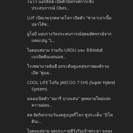
โนโว นอร์ดิสค์ เปิดตัวนิทรรศการเชิง
ประสบการณ์ Obes...
LUF เปิดเกมรุกตลาดโลก เปิดตัว “ซาลาเปาเนื้อ
ปลาไส้ซ...
ยูโอบี มอบรางวัลประสบการณ์สุดมหัศจรรย์จาก
แคมเปญ “L...
ไอคอนสยาม ร่วมกับ URDU และ BBKidult
เนรมิตดินแดนมห...
โรงพยาบาลยันฮี ยกระดับดูแลสุขภาพองค์รวม
เปิด “ศูนย...
COOL LIFE ไปกับ JAECOO 7 SHS (Super Hybrid
System)
ฉลองเปิดตัว “อมารี บางแสน” จุดหมายใหม่แห่ง
ความผ่อน...
สธ.จัดกิจกรรมวันงดสูบบุหรี่โลก ชูประเด็น “นิโค
ตินเ...
ไอคอนสยาม จุดประกายสีรุ้งริมเจ้าพระยา ฉลอง