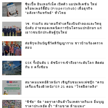
ซิมเปิ้ล อินเทอร์เน็ต เปิดตัว แอปพลิเคชัน ใหม่
พร็อพเพอร์ตี้ฮับ (Propertyhub) เพื่อธุรกิจ
“อสังหาริมทรัพย์” ทั่วไทย
วช. ร่วมกับ สมาคมกีฬาเครื่องบินจำลองและวิทยุ
บังคับ ถ่ายทอดเทคนิคการบินโดรนแปรอักษร แก่
เยาวชนนักประดิษฐ์รุ่นใหม่
ส่อพิรุจเงินบัญชีวัดหิรัญญาราม ชาวบ้านร้องตรวจ
สอบ
GSK รั้งอันดับ 1 ดัชนีการเข้าถึงยาระดับโลก ติดต่อ
กัน 8 ครั้งซ้อน
สมาคมแพทย์ผิวหนังฯ เชิญรับชมเพจเฟซบุ๊ก “ครบ
เครื่องเรื่องผิวหนัง”EP.21 ตอน “โรคฝีดาษลิง”
“พิชัย” จัด “ลดราคาสินค้าในเทศกาลกินเจ อิ่มบุญ
ราคาประหยัด ย้ำ “ห้ามขาด ห้ามแพง”