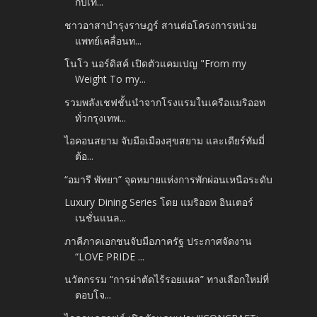
กับเท...
ชาวอาสาบำรุงราษฎร์ สานต่อโครงการหน่วย
แพทย์เคลื่อนท...
โนโว นอร์ดิสค์ เปิดตัวแคมเปญ "From my
Weight To my...
รวมพลังเชฟชั้นนำจากโรงแรมในเครือแมริออท
ทั่วกรุงเทพ...
ไอคอนสยาม จับมือเมืองสุขสยาม และเดียร์ทัมมี่
ต้อ...
“อมารี พัทยา” จุดหมายแห่งการพักผ่อนเหนือระดับ
Luxury Dining Series โดย แมริออท อินเตอร์
เนชั่นแนล...
ภาคีภาคเอกชนจับมือภาครัฐ ประกาศจัดงาน
“LOVE PRIDE ...
นวัตกรรม “การผ่าตัดไร้รอยแผล” ทางเลือกใหม่ที่
ตอบโจ...