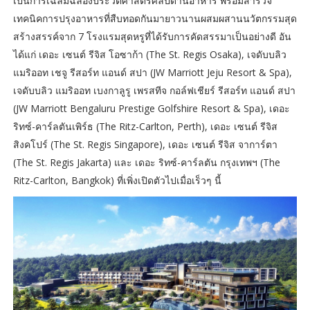
เป็นการเฉลิมฉลองประวัติศาสตร์ศิลป์ด้านอาหาร พร้อมสำรวจ
เทคนิคการปรุงอาหารที่สืบทอดกันมายาวนานผสมผสานนวัตกรรมสุด
สร้างสรรค์จาก 7 โรงแรมสุดหรูที่ได้รับการคัดสรรมาเป็นอย่างดี อัน
ได้แก่ เดอะ เซนต์ รีจิส โอซาก้า (The St. Regis Osaka), เจดับบลิว
แมริออท เชจู รีสอร์ท แอนด์ สปา (JW Marriott Jeju Resort & Spa),
เจดับบลิว แมริออท เบงกาลูรู เพรสทีจ กอล์ฟเชียร์ รีสอร์ท แอนด์ สปา
(JW Marriott Bengaluru Prestige Golfshire Resort & Spa), เดอะ
ริทซ์-คาร์ลตันเพิร์ธ (The Ritz-Carlton, Perth), เดอะ เซนต์ รีจิส
สิงคโปร์ (The St. Regis Singapore), เดอะ เซนต์ รีจิส จาการ์ตา
(The St. Regis Jakarta) และ เดอะ ริทซ์-คาร์ลตัน กรุงเทพฯ (The
Ritz-Carlton, Bangkok) ที่เพิ่งเปิดตัวไปเมื่อเร็วๆ นี้