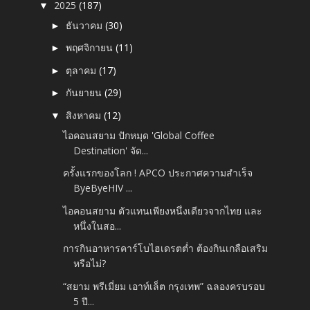
2025
(187)
▼
ธันวาคม
(30)
►
พฤศจิกายน
(11)
►
ตุลาคม
(17)
►
กันยายน
(29)
►
สิงหาคม
(12)
▼
ไอคอนสยาม ปักหมุด 'Global Coffee
Destination' จัด...
ครั้งแรกของโลก ! APCO ประกาศความสำเร็จ
ByeByeHIV ...
ไอคอนสยาม ตัวแทนเพียงหนึ่งเดียวจากไทย และ
หนึ่งในสอ...
การกินอาหารคาร์โบไฮเดรตต่ำ ต้องกินเกลือเสริม
หรือไม่?
“สยาม พรีเมี่ยม เอาท์เล็ต กรุงเทพ” ฉลองครบรอบ
5 ปี...