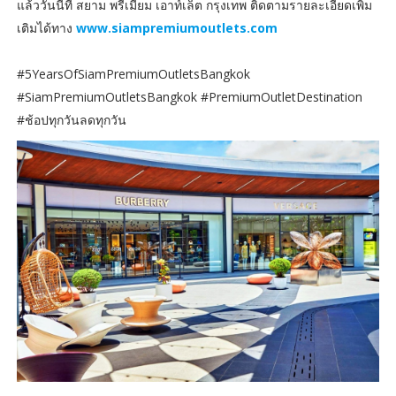
แล้ววันนี้ที่ สยาม พรีเมี่ยม เอาท์เล็ต กรุงเทพ ติดตามรายละเอียดเพิ่ม
เติมได้ทาง
www.siampremiumoutlets.com
#5YearsOfSiamPremiumOutletsBangkok
#SiamPremiumOutletsBangkok #PremiumOutletDestination
#ช้อปทุกวันลดทุกวัน