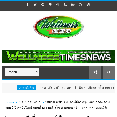
รฟท. เปิดเวทีกรุงเทพฯ รับฟังทุกเสียงต่อโครงการรถไฟฟ้าวงเวี
ชาสัมพันธ์
Home
ประชาสัมพันธ์
“สยาม พรีเมี่ยม เอาท์เล็ต กรุงเทพ” ฉลองครบ
รอบ 5 ปี สุดยิ่งใหญ่ ตอกย้ำความสำเร็จ ด้วยกลยุทธ์การตลาดครบทุกมิติ