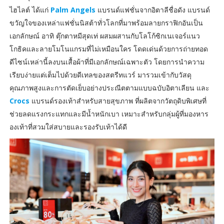
ไฮไลต์ ได้แก่
Palm Angels
แบรนด์แฟชั่นจากอิตาลีชื่อดัง แบรนด์
ขวัญใจของเหล่าแฟชั่นนิสต้าทั่วโลกที่มาพร้อมลายกราฟิกอันเป็น
เอกลักษณ์ อาทิ ตุ๊กตาหมีสุดเท่ ผสมผสานกับโลโก้ซิกเนเจอร์แนว
โกธิคและลายโมโนแกรมที่ไม่เหมือนใคร โดดเด่นด้วยการถ่ายทอด
ดีไซน์เหล่านี้ลงบนเสื้อผ้าที่มีเอกลักษณ์เฉพาะตัว โดยการนำความ
เรียบง่ายแต่เต็มไปด้วยดีเทลของสตรีทแวร์ มารวมเข้ากับวัสดุ
คุณภาพสูงและการตัดเย็บอย่างประณีตตามแบบฉบับอิตาเลียน และ
Crocs
แบรนด์รองเท้าสำหรับสายสุขภาพ ที่ผลิตจากวัตถุดิบพิเศษที่
ช่วยลดแรงกระแทกและมีน้ำหนักเบา เหมาะสำหรับกลุ่มผู้ที่มองหาร
องเท้าที่สวมใส่สบายและรองรับเท้าได้ดี