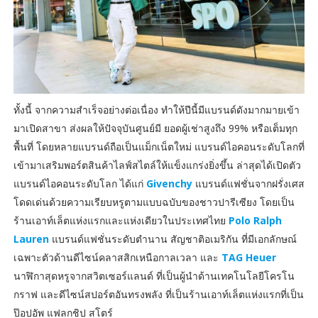
ทั้งนี้ จากความสำเร็จอย่างต่อเนื่อง ทำให้ปีนี้มีแบรนด์ดังมากมายเข้า
มาเปิดสาขา ส่งผลให้ปัจจุบันศูนย์มี ยอดผู้เช่าสูงถึง 99% หรือเต็มทุก
พื้นที่ โดยหลายแบรนด์ถือเป็นแม็กเน็ตใหม่ แบรนด์ไอคอนระดับโลกที่
เข้ามาเสริมพอร์ตสินค้าไลฟ์สไตล์ให้แข็งแกร่งยิ่งขึ้น ล่าสุดได้เปิดตัว
แบรนด์ไอคอนระดับโลก ได้แก่
Givenchy
แบรนด์แฟชั่นจากฝรั่งเศส
โดดเด่นด้วยความเรียบหรูตามแบบฉบับของชาวปารีเซียง โดยเป็น
ร้านเอาท์เล็ตแห่งแรกและแห่งเดียวในประเทศไทย
Polo Ralph
Lauren
แบรนด์แฟชั่นระดับตำนาน สัญชาติอเมริกัน ที่มีเอกลักษณ์
เฉพาะตัวด้านดีไซน์คลาสสิกเหนือกาลเวลา และ
TAG Heuer
นาฬิกาสุดหรูจากสวิตเซอร์แลนด์ ที่เป็นผู้นำด้านเทคโนโลยีโครโน
กราฟ และดีไซน์สปอร์ตอันทรงพลัง ที่เป็นร้านเอาท์เล็ตแห่งแรกที่เป็น
ป๊อปอัพ แฟลกชิป สโตร์