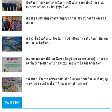
บังคับ ถ่ายทอดเทคนิคการบินโดรนแปรอักษร แก่
เยาวชนนักประดิษฐ์รุ่นใหม่
ส่อพิรุจเงินบัญชีวัดหิรัญญาราม ชาวบ้านร้องตรวจ
สอบ
GSK รั้งอันดับ 1 ดัชนีการเข้าถึงยาระดับโลก ติดต่อ
กัน 8 ครั้งซ้อน
สมาคมแพทย์ผิวหนังฯ เชิญรับชมเพจเฟซบุ๊ก “ครบ
เครื่องเรื่องผิวหนัง”EP.21 ตอน “โรคฝีดาษลิง”
“พิชัย” จัด “ลดราคาสินค้าในเทศกาลกินเจ อิ่มบุญ
ราคาประหยัด ย้ำ “ห้ามขาด ห้ามแพง”
TWITTER