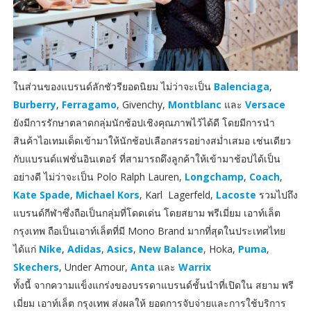
ในส่วนของแบรนด์ลักชัวรียอดนิยม ไม่ว่าจะเป็น
Balenciaga
,
Burberry
,
Ferragamo
, Givenchy,
Montblanc
และ
Versace
ยังมีการรักษาตลาดกลุ่มนักช้อปเชิงคุณภาพไว้ได้ดี โดยมีการนำ
สินค้าไอเทมเด็ดเข้ามาให้นักช้อปเลือกสรรอย่างสม่ำเสมอ เช่นเดียว
กับแบรนด์แฟชั่นอินเตอร์ ที่สามารถดึงลูกค้าให้เข้ามาช้อปได้เป็น
อย่างดี ไม่ว่าจะเป็น Polo Ralph Lauren,
Longchamp
,
Coach
,
Kate Spade
,
Michael Kors
, Karl Lagerfeld,
Lacoste
รวมไปถึง
แบรนด์กีฬาซึ่งถือเป็นกลุ่มที่โดดเด่น โดยสยาม พรีเมี่ยม เอาท์เล็ต
กรุงเทพ ถือเป็นเอาท์เล็ตที่มี Mono Brand มากที่สุดในประเทศไทย
ได้แก่
Nike
,
Adidas
,
Asics
,
New Balance
, Hoka,
Puma
,
Skechers
, Under Amour,
Anta
และ
Warrix
ทั้งนี้ จากความแข็งแกร่งของบรรดาแบรนด์ชั้นนำที่เปิดใน สยาม พรี
เมี่ยม เอาท์เล็ต กรุงเทพ ส่งผลให้ ยอดการจับจ่ายและการใช้บริการ