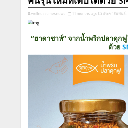
คนรุ่นใหม่ที่เติบโตด้วย S
wellnesstimesnews
11 months ago
ประชาสัมพันธ์,
“ฮาดาชาห์” จากน้ำพริกปลาดุกฟูไอเ
ด้วย
S