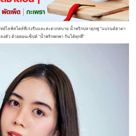
โจทย์ไลฟ์สไตล์ที่เร่งรีบและสะดวกสบาย น้ำพริกปลาดุกฟู “แบรนด์ฮาดา
งลงตัว ด้วยคอนเซ็ปต์ “น้ำพริกพกพา กินได้ทุกที่”