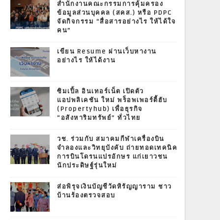
สำนักงานคณะกรรมการคุ้มครอง
ข้อมูลส่วนบุคคล (สคส.) หรือ PDPC
จัดกิจกรรม “สื่อสารอย่างไร ให้ได้ใจ
คน”
เขียน Resume ผ่านเว็บหางาน
อย่างไร ให้ได้งาน
ซิมเปิ้ล อินเทอร์เน็ต เปิดตัว
แอปพลิเคชัน ใหม่ พร็อพเพอร์ตี้ฮับ
(Propertyhub) เพื่อธุรกิจ
“อสังหาริมทรัพย์” ทั่วไทย
วช. ร่วมกับ สมาคมกีฬาเครื่องบิน
จำลองและวิทยุบังคับ ถ่ายทอดเทคนิค
การบินโดรนแปรอักษร แก่เยาวชน
นักประดิษฐ์รุ่นใหม่
ส่อพิรุจเงินบัญชีวัดหิรัญญาราม ชาว
บ้านร้องตรวจสอบ