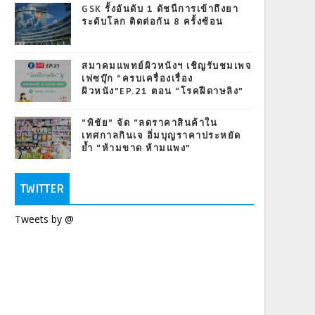
GSK รั้งอันดับ 1 ดัชนีการเข้าถึงยา
ระดับโลก ติดต่อกัน 8 ครั้งซ้อน
สมาคมแพทย์ผิวหนังฯ เชิญรับชมเพจ
เฟซบุ๊ก “ครบเครื่องเรื่อง
ผิวหนัง”EP.21 ตอน “โรคฝีดาษลิง”
“พิชัย” จัด “ลดราคาสินค้าใน
เทศกาลกินเจ อิ่มบุญราคาประหยัด
ย้ำ “ห้ามขาด ห้ามแพง”
TWITTER
Tweets by @