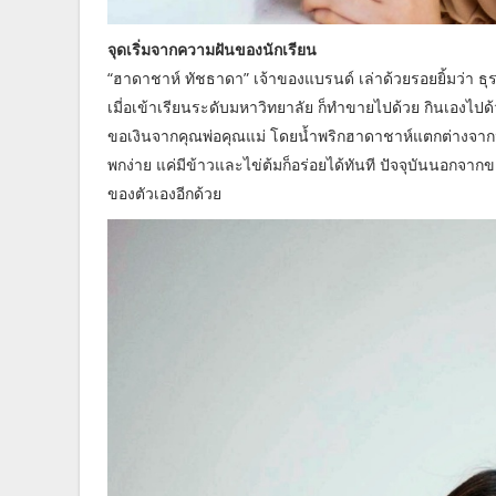
จุดเริ่มจากความฝันของนักเรียน
“ฮาดาชาห์ ทัชธาดา” เจ้าของแบรนด์ เล่าด้วยรอยยิ้มว่า ธุรกิจ
เมี่อเข้าเรียนระดับมหาวิทยาลัย ก็ทำขายไปด้วย กินเองไปด้
ขอเงินจากคุณพ่อคุณแม่ โดยน้ำพริกฮาดาชาห์แตกต่างจากน้ำพร
พกง่าย แค่มีข้าวและไข่ต้มก็อร่อยได้ทันที ปัจจุบันนอกจ
ของตัวเองอีกด้วย