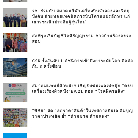
วช. ร่วมกับ สมาคมกีฬาเครื่องบินจำลองและวิทยุ
บังคับ ถ่ายทอดเทคนิคการบินโดรนแปรอักษร แก่
เยาวชนนักประดิษฐ์รุ่นใหม่
ส่อพิรุจเงินบัญชีวัดหิรัญญาราม ชาวบ้านร้องตรวจ
สอบ
GSK รั้งอันดับ 1 ดัชนีการเข้าถึงยาระดับโลก ติดต่อ
กัน 8 ครั้งซ้อน
สมาคมแพทย์ผิวหนังฯ เชิญรับชมเพจเฟซบุ๊ก “ครบ
เครื่องเรื่องผิวหนัง”EP.21 ตอน “โรคฝีดาษลิง”
“พิชัย” จัด “ลดราคาสินค้าในเทศกาลกินเจ อิ่มบุญ
ราคาประหยัด ย้ำ “ห้ามขาด ห้ามแพง”