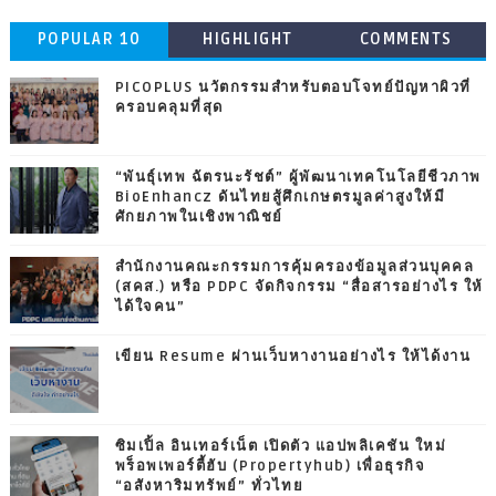
POPULAR 10
HIGHLIGHT
COMMENTS
PICOPLUS นวัตกรรมสำหรับตอบโจทย์ปัญหาผิวที่
ครอบคลุมที่สุด
“พันธุ์เทพ ฉัตรนะรัชต์” ผู้พัฒนาเทคโนโลยีชีวภาพ
BioEnhancz ดันไทยสู้ศึกเกษตรมูลค่าสูงให้มี
ศักยภาพในเชิงพาณิชย์
สำนักงานคณะกรรมการคุ้มครองข้อมูลส่วนบุคคล
(สคส.) หรือ PDPC จัดกิจกรรม “สื่อสารอย่างไร ให้
ได้ใจคน”
เขียน Resume ผ่านเว็บหางานอย่างไร ให้ได้งาน
ซิมเปิ้ล อินเทอร์เน็ต เปิดตัว แอปพลิเคชัน ใหม่
พร็อพเพอร์ตี้ฮับ (Propertyhub) เพื่อธุรกิจ
“อสังหาริมทรัพย์” ทั่วไทย