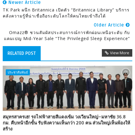
Newer Article
TK Park ผนึก Britannica เปิดตัว “Britannica Library” บริการ
คลังความรู้ที่น่าเชื่อถือระดับโลกให้คนไทยเข้าถึงได้
Older Article
Omazz® ชวนสัมผัสประสบการณ์การพักผ่อนเหนือระดับ กับ
แคมเปญ Mid-Year Sale “The Privileged Sleep Experience”
View More
RELATED POST
ประชาสัมพันธ์
สมุทรสาครเฮ! รถไฟฟ้าสายสีแดงเข้ม วงเวียนใหญ่–มหาชัย 36.8
กม. คืบหน้าอีกขั้น รับฟังความเห็นกว่า 200 คน ส่วนใหญ่เห็นพ้องให้
สร้าง