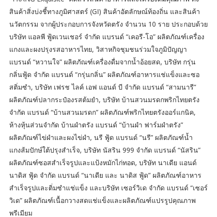
สินค้าสิ่งบ่งชี้ทางภูมิศาสตร์ (GI) สินค้าอัตลักษณ์ท้องถิ่น และสินค้า
นวัตกรรม จากผู้ประกอบการจังหวัดตรัง จำนวน 10 ราย ประกอบด้วย
บริษัท แอลพี ฟู้ดเวนเชอร์ จำกัด แบรนด์ “เคอรี-โอ” ผลิตภัณฑ์เครื่อง
แกงและผงปรุงรสอาหารไทย, วิสาหกิจชุมชนร่วมใจภูมิปัญญา
แบรนด์ “หวานใจ” ผลิตภัณฑ์เครื่องดื่มจากน้ำอ้อยสด, บริษัท กรุ่น
กลิ่นฟู้ด จำกัด แบรนด์ “กรุ่นกลิ่น” ผลิตภัณฑ์อาหารแช่แข็งและซอ
สติ่มซำ, บริษัท เฟรช ไลค์ เอฟ แอนด์ บี จำกัด แบรนด์ “สามนารี”
ผลิตภัณฑ์ปลากระป๋องรสต้มยำ, บริษัท บ้านสวนมรดกพริกไทยตรัง
จำกัด แบรนด์ “บ้านสวนมรดก” ผลิตภัณฑ์พริกไทยตรังออร์แกนิค,
ห้างหุ้นส่วนจำกัด บ้านผำตรัง แบรนด์ “บ้านผำ ฟาร์มผำตรัง”
ผลิตภัณฑ์ไข่ผำและผงไข่ผำ, นรี ฟู้ด แบรนด์ “นรี” ผลิตภัณฑ์น้ำ
แกงส้มปักษ์ใต้ปรุงสำเร็จ, บริษัท นัสริน 999 จำกัด แบรนด์ “นัสริน”
ผลิตภัณฑ์ซอสสำเร็จรูปและแป้งหมักไก่ทอด, บริษัท นาเดีย แอนด์
นาดิส ฟู้ด จำกัด แบรนด์ “นาเดีย และ นาดิส ฟู้ด” ผลิตภัณฑ์อาหาร
สำเร็จรูปและติ่มซำแช่แข็ง และบริษัท เซอร์วิเด จำกัด แบรนด์ “เซอร์
วิเด” ผลิตภัณฑ์เนื้อกวางสดแช่แข็งและผลิตภัณฑ์แปรรูปคุณภาพ
พรีเมียม