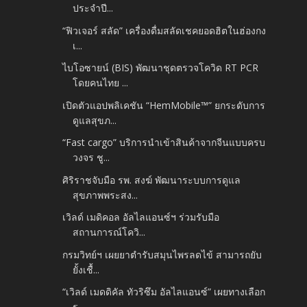
ประจำปี...
“ฟิวเจอร์ สลัด” เครื่องดื่มสลัดเชคยอดฮิตในฮ่องกง
เ...
ไบโอซายน์ (BIS) พัฒนาชุดตรวจโควิด RT PCR
โดยคนไทย ...
เปิดตัวแอปพลิเคชัน “HemMobile™” ยกระดับการ
ดูแลสุขภ...
“Fast cargo” บริการนำเข้าสินค้าจากจีนแบบครบ
วงจร ชู...
ศิริราชจับมือ รพ. สงฆ์ พัฒนาระบบการดูแล
สุขภาพพระสง...
เวิลด์ เมดิคอล อัลไลแอนซ์ฯ ร่วมรับมือ
สถานการณ์โควิ...
กรมวิทย์ฯ เผยยาตำรับสมุนไพรลดไข้ สามารถยับ
ยั้งเชื้...
“เวิลด์ เมดดิคัล ทัวริซึม อัลไลแอนซ์” เผยทางเลือก
ร...