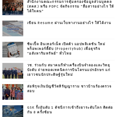
สำนักงานคณะกรรมการคุ้มครองข้อมูลส่วนบุคคล
(สคส.) หรือ PDPC จัดกิจกรรม “สื่อสารอย่างไร ให้
ได้ใจคน”
เขียน Resume ผ่านเว็บหางานอย่างไร ให้ได้งาน
ซิมเปิ้ล อินเทอร์เน็ต เปิดตัว แอปพลิเคชัน ใหม่
พร็อพเพอร์ตี้ฮับ (Propertyhub) เพื่อธุรกิจ
“อสังหาริมทรัพย์” ทั่วไทย
วช. ร่วมกับ สมาคมกีฬาเครื่องบินจำลองและวิทยุ
บังคับ ถ่ายทอดเทคนิคการบินโดรนแปรอักษร แก่
เยาวชนนักประดิษฐ์รุ่นใหม่
ส่อพิรุจเงินบัญชีวัดหิรัญญาราม ชาวบ้านร้องตรวจ
สอบ
GSK รั้งอันดับ 1 ดัชนีการเข้าถึงยาระดับโลก ติดต่อ
กัน 8 ครั้งซ้อน