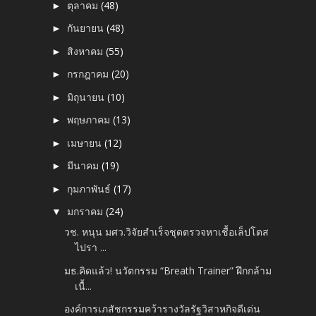
ตุลาคม
(48)
►
กันยายน
(48)
►
สิงหาคม
(55)
►
กรกฎาคม
(20)
►
มิถุนายน
(10)
►
พฤษภาคม
(13)
►
เมษายน
(12)
►
มีนาคม
(19)
►
กุมภาพันธ์
(17)
►
มกราคม
(24)
▼
วช. หนุน มศว.วิจัยสำเร็จชุดตรวจหาเชื้อเล็ปโตส
ไปรา ...
มธ.คิดแล้ว! นวัตกรรม “Breath Trainer” ฝึกกล้าม
เนื้...
องค์การเภสัชกรรมคว้ารางวัลรัฐวิสาหกิจดีเด่น