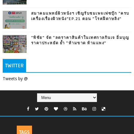
สมาคมแพทย์ผิวหนังฯ เชิญรับชมเพจเฟซบุ๊ก “ครบ
เครื่องเรื่องผิวหนัง”EP.21 ตอน “โรคฝีดาษลิง”
“พิชัย” จัด “ลดราคาสินค้าในเทศกาลกินเจ อิ่มบุญ
ราคาประหยัด ย้ำ “ห้ามขาด ห้ามแพง”
TWITTER
Tweets by @
TAGS