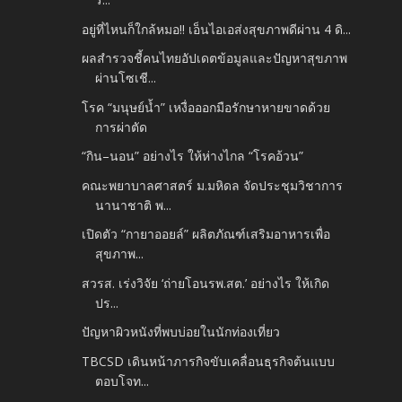
อยู่ที่ไหนก็ใกล้หมอ!! เอ็นไอเอส่งสุขภาพดีผ่าน 4 ดิ...
ผลสำรวจชี้คนไทยอัปเดตข้อมูลและปัญหาสุขภาพ
ผ่านโซเชี...
โรค “มนุษย์น้ำ” เหงื่อออกมือรักษาหายขาดด้วย
การผ่าตัด
“กิน–นอน” อย่างไร ให้ห่างไกล “โรคอ้วน”
คณะพยาบาลศาสตร์ ม.มหิดล จัดประชุมวิชาการ
นานาชาติ พ...
เปิดตัว “กายาออยล์” ผลิตภัณฑ์เสริมอาหารเพื่อ
สุขภาพ...
สวรส. เร่งวิจัย ‘ถ่ายโอนรพ.สต.’ อย่างไร ให้เกิด
ปร...
ปัญหาผิวหนังที่พบบ่อยในนักท่องเที่ยว
TBCSD เดินหน้าภารกิจขับเคลื่อนธุรกิจต้นแบบ
ตอบโจท...