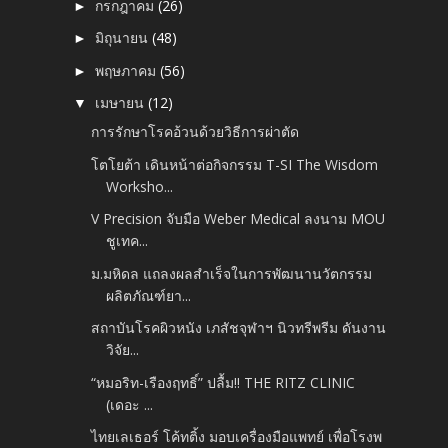
กรกฎาคม
(26)
►
มิถุนายน
(48)
►
พฤษภาคม
(56)
►
เมษายน
(12)
▼
การรักษาโรคอ้วนด้วยวิธีการผ่าตัด
โตโยต้า เดินหน้าต่อกิจกรรม T-SI The Wisdom
Worksho...
V Precision จับมือ Weber Medical ลงนาม MOU
ชูเทค...
ม.มหิดล แถลงผลสำเร็จในการพัฒนานวัตกรรม
ผลิตภัณฑ์ยา...
สถาบันโรคผิวหนัง เภสัชจุฬาฯ นิวทรีพรีม ดันงาน
วิจัย...
“หมอริท-เรืองฤทธิ์” ปลื้ม!! THE RITZ CLINIC
(เดอะ ...
ไทยเลเธอร์ โค้ทติ้ง มอบเครื่องมือแพทย์ เพื่อโรงพ