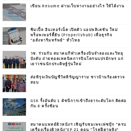
เขียน Resume ผ่านเว็บหางานอย่างไร ให้ได้งาน
ซิมเปิ้ล อินเทอร์เน็ต เปิดตัว แอปพลิเคชัน ใหม่
พร็อพเพอร์ตี้ฮับ (Propertyhub) เพื่อธุรกิจ
“อสังหาริมทรัพย์” ทั่วไทย
วช. ร่วมกับ สมาคมกีฬาเครื่องบินจำลองและวิทยุ
บังคับ ถ่ายทอดเทคนิคการบินโดรนแปรอักษร แก่
เยาวชนนักประดิษฐ์รุ่นใหม่
ส่อพิรุจเงินบัญชีวัดหิรัญญาราม ชาวบ้านร้องตรวจ
สอบ
GSK รั้งอันดับ 1 ดัชนีการเข้าถึงยาระดับโลก ติดต่อ
กัน 8 ครั้งซ้อน
สมาคมแพทย์ผิวหนังฯ เชิญรับชมเพจเฟซบุ๊ก “ครบ
เครื่องเรื่องผิวหนัง”EP.21 ตอน “โรคฝีดาษลิง”