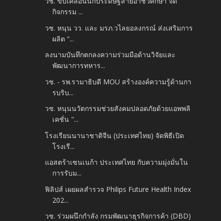
วช. ขับเคลื่อนนักประดิษฐ์สายอาชีวศึกษา จัด
กิจกรรม ...
วช. หนุน วว. และ มรภ.วไลยอลงกรณ์ ส่งเสริมการ
ผลิต “...
ลงนามบันทึกตกลงความร่วมมือด้านวิจัยและ
พัฒนาการทหาร...
วช. - รพ.รามาธิบดี MOU สร้างองค์ความรู้ด้านกา
รบริบ...
วช. หนุนนวัตกรรมช่วยสังคมปลอดภัยด้วยแอพพลิ
เคชั่น "...
โรงเรียนนานาชาติจีน (ประเทศไทย) จัดพิธีเปิด
โรงเรี...
แอสตร้าเซนเนก้า ประเทศไทย กับความมุ่งมั่นใน
การรับม...
ฟิลิปส์ เผยผลสำรวจ Philips Future Health Index
202...
วช. ร่วมผนึกกำลัง กรมพัฒนาธุรกิจการค้า (DBD)