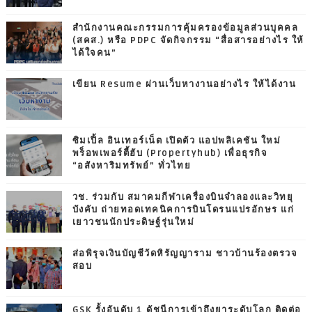
สำนักงานคณะกรรมการคุ้มครองข้อมูลส่วนบุคคล
(สคส.) หรือ PDPC จัดกิจกรรม “สื่อสารอย่างไร ให้
ได้ใจคน”
เขียน Resume ผ่านเว็บหางานอย่างไร ให้ได้งาน
ซิมเปิ้ล อินเทอร์เน็ต เปิดตัว แอปพลิเคชัน ใหม่
พร็อพเพอร์ตี้ฮับ (Propertyhub) เพื่อธุรกิจ
“อสังหาริมทรัพย์” ทั่วไทย
วช. ร่วมกับ สมาคมกีฬาเครื่องบินจำลองและวิทยุ
บังคับ ถ่ายทอดเทคนิคการบินโดรนแปรอักษร แก่
เยาวชนนักประดิษฐ์รุ่นใหม่
ส่อพิรุจเงินบัญชีวัดหิรัญญาราม ชาวบ้านร้องตรวจ
สอบ
GSK รั้งอันดับ 1 ดัชนีการเข้าถึงยาระดับโลก ติดต่อ