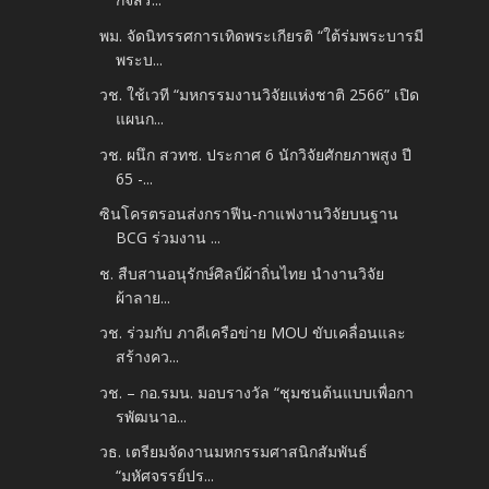
พม. จัดนิทรรศการเทิดพระเกียรติ “ใต้ร่มพระบารมี
พระบ...
วช. ใช้เวที “มหกรรมงานวิจัยแห่งชาติ 2566” เปิด
แผนก...
วช. ผนึก สวทช. ประกาศ 6 นักวิจัยศักยภาพสูง ปี
65 -...
ซินโครตรอนส่งกราฟีน-กาแฟงานวิจัยบนฐาน
BCG ร่วมงาน ...
ช. สืบสานอนุรักษ์ศิลป์ผ้าถิ่นไทย นำงานวิจัย
ผ้าลาย...
วช. ร่วมกับ ภาคีเครือข่าย MOU ขับเคลื่อนและ
สร้างคว...
วช. – กอ.รมน. มอบรางวัล “ชุมชนต้นแบบเพื่อกา
รพัฒนาอ...
วธ. เตรียมจัดงานมหกรรมศาสนิกสัมพันธ์
“มหัศจรรย์ปร...