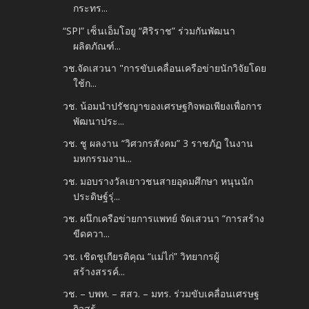
กระทร...
“SPI” เซ็นเอ็มโอยู “ศิริราช” ร่วมกันพัฒนา
ผลิตภัณฑ์...
วช.จัดเสวนา "การขับเคลื่อนเครือข่ายนักวิจัยโดย
ใช้ก...
วช. น้อมนำปรัชญาของเศรษฐกิจพอเพียงเพื่อการ
พัฒนาประ...
วช. ชู ผลงาน “วิศวกรสังคม” 3 ราชภัฏ ในงาน
มหกรรมงาน...
วช. มอบรางวัลเยาวชนสายอุดมศึกษา หนุนนัก
ประดิษฐ์รุ่...
วช. ผนึกเครือข่ายการแพทย์ จัดเสวนา “การสร้าง
ขีดควา...
วช. เชิดชูเกียรติคุณ “แม่ไก่” วิทยากรผู้
สร้างสรรค์...
วช. – บพท. – สสว. – มทร. ร่วมขับเคลื่อนเศรษฐ
กิจสร้...