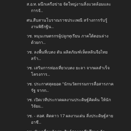
ส.อ.ท. ผนึกเครือข่าย จัดใหญ่งานสิ่งแวดล้อมและ
การจั...
ศน.สืบสานโบราณราชประเพณี สร้างการรับรู้
งานพิธีกฐิน...
วช. หนุนเกษตรกรผู้ปลูกทุเรียน ภาคใต้ตอนล่าง
ด้วยกา...
วช. ลงพื้นที่เบตง ดัน ผลิตภัณฑ์เห็ดหลินจือไทย
สร้า...
วช. เสริมการท่องเที่ยวเบตง ยะลา จากผลสำเร็จ
โครงการ...
วช. ประกาศสุดยอด “นักนวัตกรรมการสื่อสารภาค
รัฐ จากก...
วช. เปิดเวทีประกวดผลงานประดิษฐ์คิดค้น ให้นัก
วิจัยแ...
วช. - สอศ. ติดดาว 17 ผลงานเด่น สิ่งประดิษฐ์สาย
อาชี...