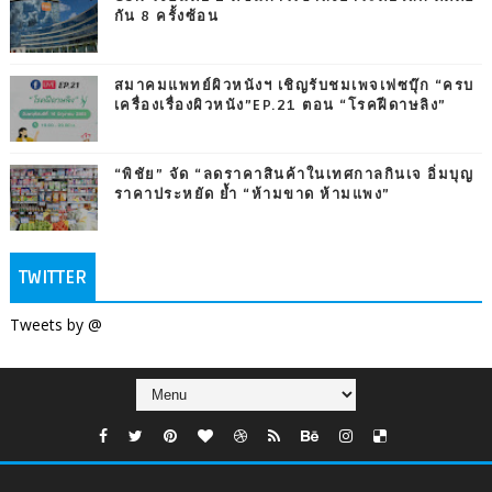
กัน 8 ครั้งซ้อน
สมาคมแพทย์ผิวหนังฯ เชิญรับชมเพจเฟซบุ๊ก “ครบ
เครื่องเรื่องผิวหนัง”EP.21 ตอน “โรคฝีดาษลิง”
“พิชัย” จัด “ลดราคาสินค้าในเทศกาลกินเจ อิ่มบุญ
ราคาประหยัด ย้ำ “ห้ามขาด ห้ามแพง”
TWITTER
Tweets by @