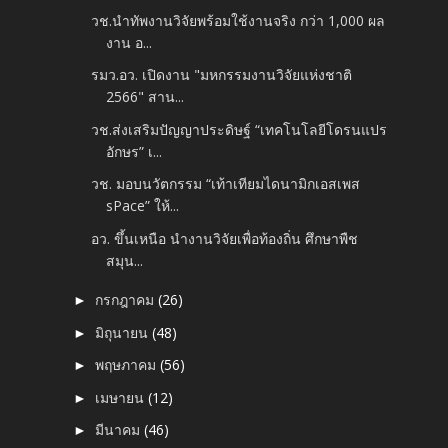
วช.นำทัพงานวิจัยพร้อมใช้งานจริง กว่า 1,000 ผล
งาน อ...
รมว.อว. เปิดงาน "มหกรรมงานวิจัยแห่งชาติ
2566" สาน...
วช.ส่งเสริมปัญญาประดิษฐ์ “เทคโนโลยีโดรนแปร
อักษร” เ...
วช. มอบนวัตกรรม “เท้าเทียมไดนามิกเอสเพส
sPace” ให้...
อว. ขึ้นเหนือ นำงานวิจัยเพื่อท้องถิ่น ศึกษาพืช
สมุน...
กรกฎาคม
(26)
►
มิถุนายน
(48)
►
พฤษภาคม
(56)
►
เมษายน
(12)
►
มีนาคม
(46)
►