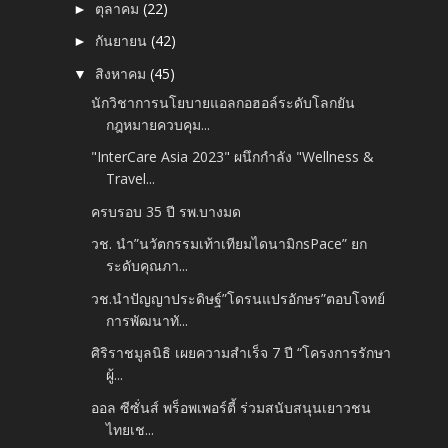
ตุลาคม
(22)
►
กันยายน
(42)
►
สิงหาคม
(45)
▼
นักวิชาการนโยบายแอลกอฮอล์ระดับโลกยัน
กฎหมายควบคุม...
"InterCare Asia 2023" ผนึกกำลัง "Wellness &
Travel...
ครบรอบ 35 ปี รพ.บางมด
วช. นำ”นวัตกรรมเท้าเทียมไดนามิกsPace” ยก
ระดับคุณภา...
วช.นำปัญญาประดิษฐ์”โดรนแปรอักษร”ตอบโจทย์
การพัฒนาทั...
ศิริราชมูลนิธิ เผยความสำเร็จ 7 ปี “โครงการรักษา
ผู้...
ออล ซีซั่นส์ พร็อพเพอร์ตี้ ร่วมสนับสนุนเยาวชน
ไทยเช...