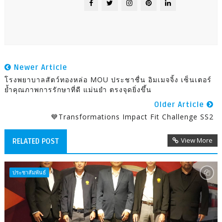
Newer Article
โรงพยาบาลสัตว์ทองหล่อ MOU ประชาชื่น อิมเมจจิ้ง เซ็นเตอร์
ย้ำคุณภาพการรักษาที่ดี แม่นยำ ตรงจุดยิ่งขึ้น
Older Article
💙Transformations Impact Fit Challenge SS2
View More
RELATED POST
ประชาสัมพันธ์