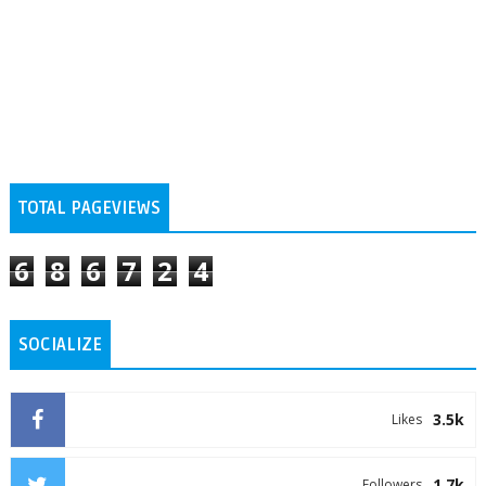
TOTAL PAGEVIEWS
6
8
6
7
2
4
SOCIALIZE
3.5k
Likes
1.7k
Followers