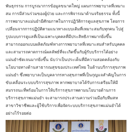
พันธุกรรม การบูรณาการข้อมูลขนาดใหญ่ แผนการพยาบาลที่เหมาะ
สม การมีส่วนร่วมของผู้ป่วย และการพิจารณาด้านจริยธรรม ทั้งนี้
การพยาบาลแม่นยำมีศักยภาพในการปฏิวัติการดูแลสุขภาพ โดยการ
เปลี่ยนจากการปฏิบัติตามแนวทางแบบเดิมที่เหมาะสมกับทุกคน ไปสู่
รูปแบบการดูแลที่เป็นเฉพาะบุคคลที่มีประสิทธิภาพมากยิ่งขึ้น
สามารถออกแบบผลิตภัณฑ์ทางการพยาบาลที่เหมาะสมสำหรับบุคคล
และสามารถคาดการณ์ผลลัพธ์ที่จะเกิดขึ้นกับผู้รับบริการได้อย่าง
แม่นยำชัดเจนมากยิ่งขึ้น นับว่าเป็นประเด็นที่มีความสอดคล้องกับ
นโยบายทางด้านสาธารณสุขของประเทศไทย ในด้านบริการสุขภาพ
แม่นยำ ซึ่งพยาบาลเป็นบุคลากรทางสุขภาพที่เป็นกุญแจสำคัญในการ
ขับเคลื่อนระบบบริการสุขภาพ หากพยาบาลได้รับการเตรียมให้มี
สมรรถนะที่พร้อมในการให้บริการสุขภาพตามนโยบายด้านการ
บริการสุขภาพแม่นยำ จะสามารถประสานความร่วมมือกับทีมสห
สาขาวิชาชีพและผู้ใช้บริการเพื่อจัดระบบบริการสุขภาพแม่นยำได้
อย่างไร้รอยต่อ