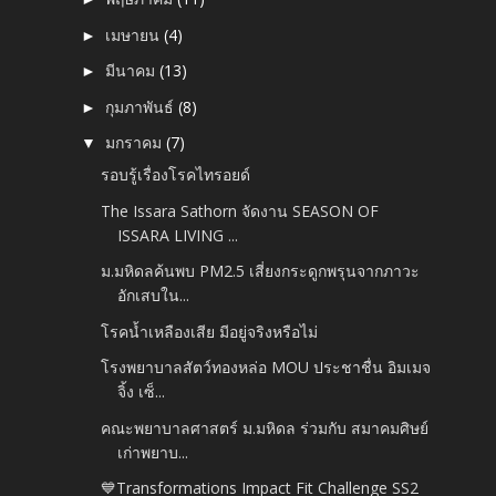
เมษายน
(4)
►
มีนาคม
(13)
►
กุมภาพันธ์
(8)
►
มกราคม
(7)
▼
รอบรู้เรื่องโรคไทรอยด์
The Issara Sathorn จัดงาน SEASON OF
ISSARA LIVING ...
ม.มหิดลค้นพบ PM2.5 เสี่ยงกระดูกพรุนจากภาวะ
อักเสบใน...
โรคน้ำเหลืองเสีย มีอยู่จริงหรือไม่
โรงพยาบาลสัตว์ทองหล่อ MOU ประชาชื่น อิมเมจ
จิ้ง เซ็...
คณะพยาบาลศาสตร์ ม.มหิดล ร่วมกับ สมาคมศิษย์
เก่าพยาบ...
💙Transformations Impact Fit Challenge SS2