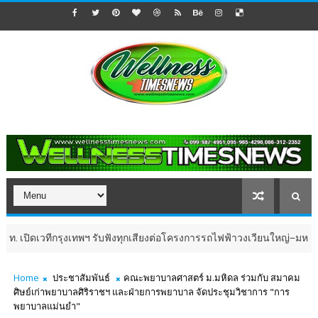
วทีกรุงเทพฯ รับฟังทุกเสียงต่อโครงการรถไฟฟ้าวงเวียนใหญ่–มหาชัย ก่อนสร
Home
ประชาสัมพันธ์
คณะพยาบาลศาสตร์ ม.มหิดล ร่วมกับ สมาคม
ศิษย์เก่าพยาบาลศิริราชฯ และฝ่ายการพยาบาล จัดประชุมวิชาการ "การ
พยาบาลแม่นยำ"