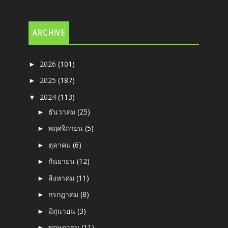
ARCHIVE
2026
(101)
►
2025
(187)
►
2024
(113)
▼
ธันวาคม
(25)
►
พฤศจิกายน
(5)
►
ตุลาคม
(6)
►
กันยายน
(12)
►
สิงหาคม
(11)
►
กรกฎาคม
(8)
►
มิถุนายน
(3)
►
พฤษภาคม
(11)
►