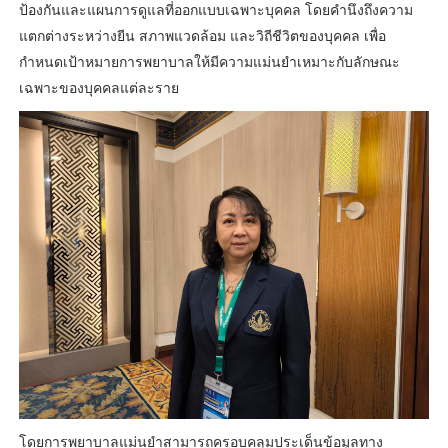
ป้องกันและแผนการดูแลที่ออกแบบเฉพาะบุคคล โดยคำนึงถึงความ
แตกต่างระหว่างยีน สภาพแวดล้อม และวิถีชีวิตของบุคคล เพื่อ
กำหนดเป้าหมายการพยาบาลให้มีความแม่นยำเหมาะกับลักษณะ
เฉพาะของบุคคลแต่ละราย
โดยการพยาบาลแม่นยำสามารถครอบคลุมประเด็นข้อมูลทาง