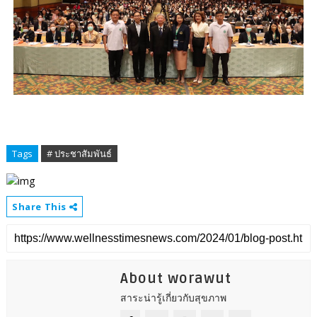
Tags
# ประชาสัมพันธ์
Share This
About worawut
สาระน่ารู้เกี่ยวกับสุขภาพ