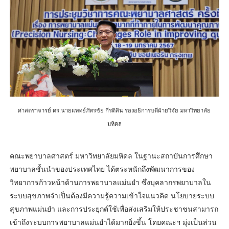
ศาสตราจารย์ ดร.นายแพทย์ภัทรชัย กีรติสิน รองอธิการบดีฝ่ายวิจัย มหาวิทยาลัย
มหิดล
คณะพยาบาลศาสตร์ มหาวิทยาลัยมหิดล ในฐานะสถาบันการศึกษา
พยาบาลชั้นนำของประเทศไทย ได้ตระหนักถึงพัฒนาการของ
วิทยาการก้าวหน้าด้านการพยาบาลแม่นยำ ซึ่งบุคลากรพยาบาลใน
ระบบสุขภาพจำเป็นต้องมีความรู้ความเข้าใจแนวคิด นโยบายระบบ
สุขภาพแม่นยำ และการประยุกต์ใช้เพื่อส่งเสริมให้ประชาชนสามารถ
เข้าถึงระบบการพยาบาลแม่นยำได้มากยิ่งขึ้น โดยคณะฯ มุ่งเป็นส่วน