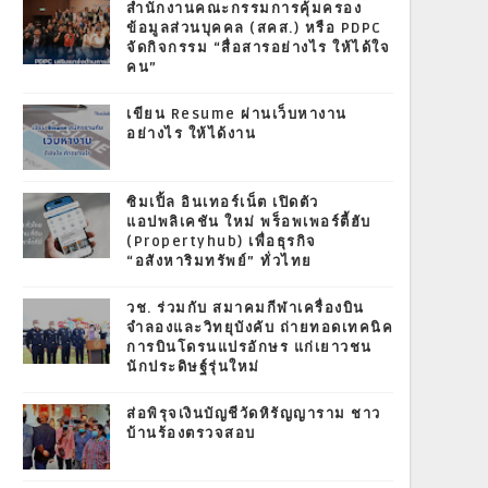
สำนักงานคณะกรรมการคุ้มครอง
ข้อมูลส่วนบุคคล (สคส.) หรือ PDPC
จัดกิจกรรม “สื่อสารอย่างไร ให้ได้ใจ
คน”
เขียน Resume ผ่านเว็บหางาน
อย่างไร ให้ได้งาน
ซิมเปิ้ล อินเทอร์เน็ต เปิดตัว
แอปพลิเคชัน ใหม่ พร็อพเพอร์ตี้ฮับ
(Propertyhub) เพื่อธุรกิจ
“อสังหาริมทรัพย์” ทั่วไทย
วช. ร่วมกับ สมาคมกีฬาเครื่องบิน
จำลองและวิทยุบังคับ ถ่ายทอดเทคนิค
การบินโดรนแปรอักษร แก่เยาวชน
นักประดิษฐ์รุ่นใหม่
ส่อพิรุจเงินบัญชีวัดหิรัญญาราม ชาว
บ้านร้องตรวจสอบ