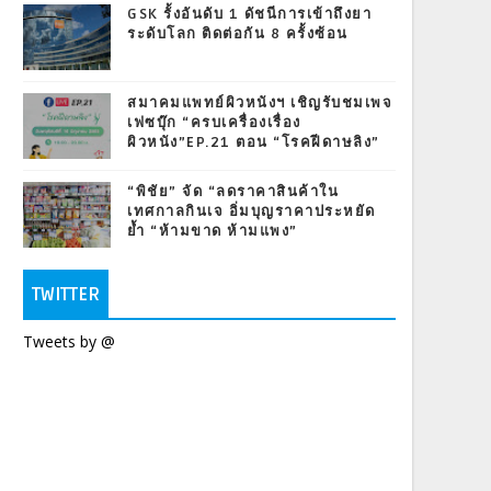
GSK รั้งอันดับ 1 ดัชนีการเข้าถึงยา
ระดับโลก ติดต่อกัน 8 ครั้งซ้อน
สมาคมแพทย์ผิวหนังฯ เชิญรับชมเพจ
เฟซบุ๊ก “ครบเครื่องเรื่อง
ผิวหนัง”EP.21 ตอน “โรคฝีดาษลิง”
“พิชัย” จัด “ลดราคาสินค้าใน
เทศกาลกินเจ อิ่มบุญราคาประหยัด
ย้ำ “ห้ามขาด ห้ามแพง”
TWITTER
Tweets by @