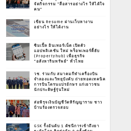
จัดกิจกรรม “สื่อสารอย่างไร ให้ได้ใจ
คน”
เขียน Resume ผ่านเว็บหางาน
อย่างไร ให้ได้งาน
ซิมเปิ้ล อินเทอร์เน็ต เปิดตัว
แอปพลิเคชัน ใหม่ พร็อพเพอร์ตี้ฮับ
(Propertyhub) เพื่อธุรกิจ
“อสังหาริมทรัพย์” ทั่วไทย
วช. ร่วมกับ สมาคมกีฬาเครื่องบิน
จำลองและวิทยุบังคับ ถ่ายทอดเทคนิค
การบินโดรนแปรอักษร แก่เยาวชน
นักประดิษฐ์รุ่นใหม่
ส่อพิรุจเงินบัญชีวัดหิรัญญาราม ชาว
บ้านร้องตรวจสอบ
GSK รั้งอันดับ 1 ดัชนีการเข้าถึงยา