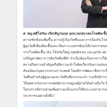
ศ. พญ.ศศิโสภิณ เกียรติบูรณกุล อุปนายกสมาคมโรคติดเชื
ความซับซ้อนเพิ่มขึ้น ความรู้เรื่องวัคซีนและการป้องกันโร
ผู้สูงวัยที่เสี่ยงติดเชื้อและเกิดภาวะแทรกซ้อนได้ง่ายกว่า
จากโรคติดเชื้อ เช่น ไข้หวัดใหญ่ ปอดอักเสบ และงูสวัด อ
แก้ปัญหาอัตราการฉีดวัคซีนที่ต่ำ จำเป็นต้องเริ่มจากกา
ทราบถึงความสำคัญหรือมีความเข้าใจผิดเกี่ยวกับความปลอดภ
ทันสมัยแก่บุคลากรทางการแพทย์ โดยมีการพัฒนาสื่อการเรีย
วัคซีนสำหรับผู้สูงอายุและวัคซีนที่ควรแนะนำ รวมถึงมีกา
ให้บุคลากรทางการแพทย์สามารถดูแลผู้ป่วยได้อย่างมั่นใจ ม
โครงการมีส่วนช่วยเพิ่มความแข็งแกร่งให้กับระบบสาธา
ประชาชนอย่างยั่งยืน”