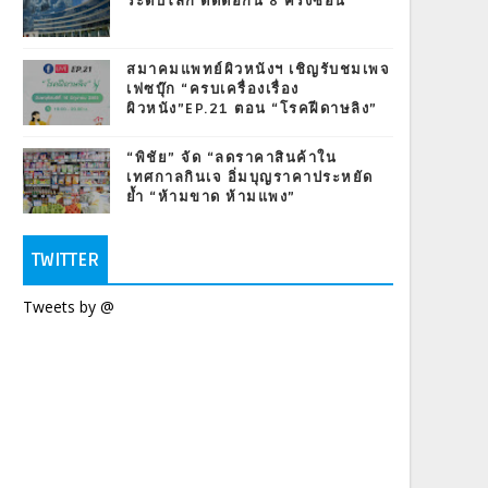
ระดับโลก ติดต่อกัน 8 ครั้งซ้อน
สมาคมแพทย์ผิวหนังฯ เชิญรับชมเพจ
เฟซบุ๊ก “ครบเครื่องเรื่อง
ผิวหนัง”EP.21 ตอน “โรคฝีดาษลิง”
“พิชัย” จัด “ลดราคาสินค้าใน
เทศกาลกินเจ อิ่มบุญราคาประหยัด
ย้ำ “ห้ามขาด ห้ามแพง”
TWITTER
Tweets by @