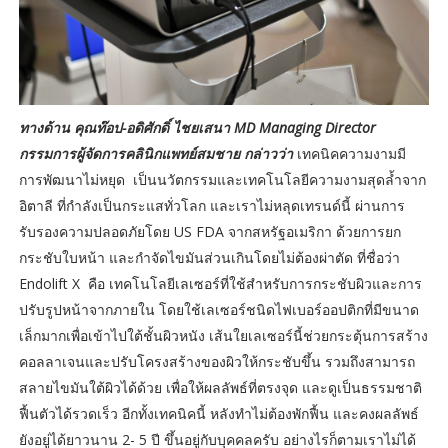
ทางด้าน คุณท๊อป-อดิศักดิ์ ไชยเสนา MD Managing Director
กรรมการผู้จัดการคลินิกแพทย์สมชาย กล่าวว่า
เทคนิคความงามมี
การพัฒนาไม่หยุด เป็นนวัตกรรมและเทคโนโลยีความงามสุดล้ำจาก
อิตาลี ที่กำลังเป็นกระแสทั่วโลก และเราไม่หลุดเทรนด์นี้ ผ่านการ
รับรองความปลอดภัยโดย US FDA จากสหรัฐอเมริกา ด้วยการยก
กระชับใบหน้า และกำจัดไขมันส่วนเกินโดยไม่ต้องผ่าตัด ที่ชื่อว่า
Endolift X คือ เทคโนโลยีเลเซอร์ที่ใช้สำหรับการกระชับผิวและการ
ปรับรูปหน้าจากภายใน โดยใช้เลเซอร์ชนิดไฟเบอร์ออปติกที่มีขนาด
เล็กมากเพื่อเข้าไปใต้ชั้นผิวหนัง เส้นใยเลเซอร์นี้ช่วยกระตุ้นการสร้าง
คอลลาเจนและปรับโครงสร้างของผิวให้กระชับขึ้น รวมถึงสามารถ
สลายไขมันใต้ผิวได้ด้วย เพื่อให้ผลลัพธ์ที่ตรงจุด และดูเป็นธรรมชาติ
ฟื้นตัวได้รวดเร็ว อีกทั้งเทคนิคนี้ หลังทำไม่ต้องพักฟื้น และคงผลลัพธ์
ยังอยู่ได้ยาวนาน 2- 5 ปี ขึ้นอยู่กับบุคคลครับ อย่างไรก็ตามเราไม่ได้