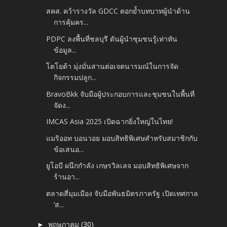
สคส. คว้ารางวัล GDCC ตอกย้ำบทบาทผู้นำด้าน
การคุ้มคร...
PDPC ลงพื้นที่ชลบุรี ดันผู้นำชุมชนรู้เท่าทัน
ข้อมูล...
โตโยต้า มุ่งมั่นสานต่อเจตนารมณ์ในการจัด
กิจกรรมปลูก...
BravoBkk จับมือผู้ประกอบการและชุมชนในพื้นที่
จัดง...
IMCAS Asia 2025 เปิดฉากยิ่งใหญ่ในไทย!
แมริออท บอนวอย มอบสิทธิพิเศษสำหรับสมาชิกกับ
ข้อเสนอ...
ยูโอบี ผนึกกำลัง เกษรวิลเลจ มอบสิทธิพิเศษจาก
ร้านอา...
ตลาดสี่มุมเมือง จับมือพันธมิตรภาครัฐ เปิดเทศกาล
‘ส...
พฤษภาคม
(30)
►