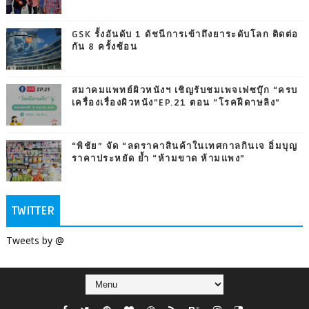
GSK รั้งอันดับ 1 ดัชนีการเข้าถึงยาระดับโลก ติดต่อ
กัน 8 ครั้งซ้อน
สมาคมแพทย์ผิวหนังฯ เชิญรับชมเพจเฟซบุ๊ก “ครบ
เครื่องเรื่องผิวหนัง”EP.21 ตอน “โรคฝีดาษลิง”
“พิชัย” จัด “ลดราคาสินค้าในเทศกาลกินเจ อิ่มบุญ
ราคาประหยัด ย้ำ “ห้ามขาด ห้ามแพง”
TWITTER
Tweets by @