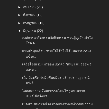
กันยายน
(29)
►
สิงหาคม
(12)
►
กรกฎาคม
(10)
►
มิถุนายน
(22)
▼
องค์การเภสัชกรรมจัดกิจกรรม ชวนผู้สูงวัยเข้าใจ
โรค N...
แพทย์วิมุตเตือน “หายใจได้” ไม่ได้แปลว่าปอดยัง
แข็งแ...
เครือโรงแรมแมริออท เปิดตัว "พัทยา แมริออท รี
สอร์ต ...
เอ็ม ดิสทริค จับมือพันธมิตร สร้างปรากฏการณ์
ครั้งยิ...
ไอคอนสยาม จัดมหกรรมโคมไฟยู่หยวนจาก
เซี่ยงไฮ้ครั้งแร...
เปิดประสบการณ์รสชาติแห่งรากเหง้าวัฒนธรรม