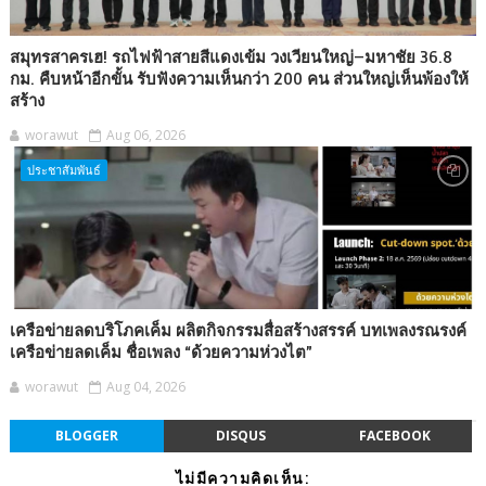
สมุทรสาครเฮ! รถไฟฟ้าสายสีแดงเข้ม วงเวียนใหญ่–มหาชัย 36.8
กม. คืบหน้าอีกขั้น รับฟังความเห็นกว่า 200 คน ส่วนใหญ่เห็นพ้องให้
สร้าง
worawut
Aug 06, 2026
ประชาสัมพันธ์
เครือข่ายลดบริโภคเค็ม ผลิตกิจกรรมสื่อสร้างสรรค์ บทเพลงรณรงค์
เครือข่ายลดเค็ม ชื่อเพลง “ด้วยความห่วงไต”
worawut
Aug 04, 2026
BLOGGER
DISQUS
FACEBOOK
ไม่มีความคิดเห็น: