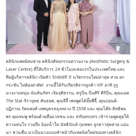
คลินิกแพทย์สมชาย คลินิกศัลยกรรมความงาม (Aesthetic Surgery &
Laser Centre) ที่ให้บริการ 24 ชั่วโมงแห่งแรกในประเทศไทย และ
ทีมผู้บริหารคลินิก เปิดตัว ‘Endolift X’ นวัตกรรมใหม่ล่าสุด สวย ยก
กระชับ ไม่ต้องผ่าตัด! งานนี้ได้รับเกียรติจากลูกค้า VIP อาทิ กูรู
นางงามหนุ่ม-นันท์นภัทร เจิมจุติธรรม, ครูปิ่น-ปิ่นศิริ ศิริปิ่น, คุณแมค
The Star-จิรายุทธ คันธยศ, คุณจีจี้ เพจพูดได้มั๊ยพี่จี้, คุณปอนด์-
ปฏิภาณ รัตนพงศ์ เทพบุตรสลุงหลวง ปี 2558 และ คุณโต๊ส-สิทธิพล
พร คุณชมพู พร้อมด้วยสื่อมวลชน และ Influencers เข้าร่วมพูดคุยให้
ความสนใจ รวมถึง น้องน้ำใส-นัทธินันท์ กุมชพร ลูกสาวสุดสวย แอน
นา ชวนชื่น มาเป็นนางแบบทำหน้ากับเทคนิคใหม่ของทางคลินิก