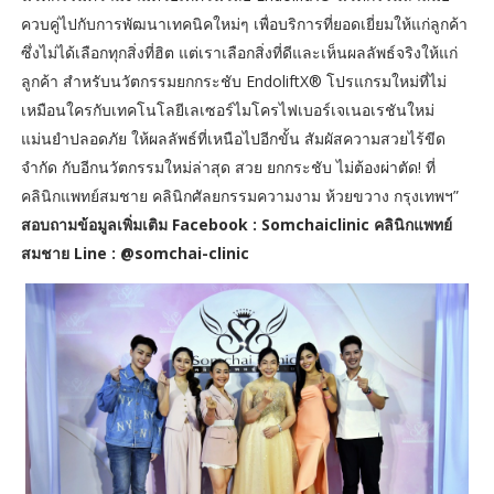
ควบคู่ไปกับการพัฒนาเทคนิคใหม่ๆ เพื่อบริการที่ยอดเยี่ยมให้แก่ลูกค้า
ซึ่งไม่ได้เลือกทุกสิ่งที่ฮิต แต่เราเลือกสิ่งที่ดีและเห็นผลลัพธ์จริงให้แก่
ลูกค้า สำหรับนวัตกรรมยกกระชับ EndoliftX® โปรแกรมใหม่ที่ไม่
เหมือนใครกับเทคโนโลยีเลเซอร์ไมโครไฟเบอร์เจเนอเรชันใหม่
แม่นยำปลอดภัย ให้ผลลัพธ์ที่เหนือไปอีกขั้น สัมผัสความสวยไร้ขีด
จำกัด กับอีกนวัตกรรมใหม่ล่าสุด สวย ยกกระชับ ไม่ต้องผ่าตัด! ที่
คลินิกแพทย์สมชาย คลินิกศัลยกรรมความงาม ห้วยขวาง กรุงเทพฯ”
สอบถามข้อมูลเพิ่มเติม Facebook : Somchaiclinic คลินิกแพทย์
สมชาย Line : @somchai-clinic