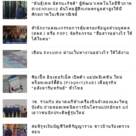
“พันธุ์เทพ ฉัตรนะรัชต์” ผู้พัฒนาเทคโนโลยีชีวภาพ
BioEnhancz ดันไทยสู้ศึกเกษตรมูลค่าสูงให้มี
ศักยภาพในเชิงพาณิชย์
สำนักงานคณะกรรมการคุ้มครองข้อมูลส่วนบุคคล
(สคส.) หรือ PDPC จัดกิจกรรม “สื่อสารอย่างไร ให้
ได้ใจคน”
เขียน Resume ผ่านเว็บหางานอย่างไร ให้ได้งาน
ซิมเปิ้ล อินเทอร์เน็ต เปิดตัว แอปพลิเคชัน ใหม่
พร็อพเพอร์ตี้ฮับ (Propertyhub) เพื่อธุรกิจ
“อสังหาริมทรัพย์” ทั่วไทย
วช. ร่วมกับ สมาคมกีฬาเครื่องบินจำลองและวิทยุ
บังคับ ถ่ายทอดเทคนิคการบินโดรนแปรอักษร แก่
เยาวชนนักประดิษฐ์รุ่นใหม่
ส่อพิรุจเงินบัญชีวัดหิรัญญาราม ชาวบ้านร้องตรวจ
สอบ