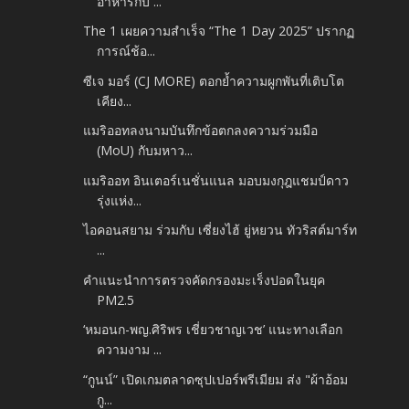
อาหารกับ ...
The 1 เผยความสำเร็จ “The 1 Day 2025” ปรากฏ
การณ์ช้อ...
ซีเจ มอร์ (CJ MORE) ตอกย้ำความผูกพันที่เติบโต
เคียง...
แมริออทลงนามบันทึกข้อตกลงความร่วมมือ
(MoU) กับมหาว...
แมริออท อินเตอร์เนชั่นแนล มอบมงกุฎแชมป์ดาว
รุ่งแห่ง...
ไอคอนสยาม ร่วมกับ เซี่ยงไฮ้ ยู่หยวน ทัวริสต์มาร์ท
...
คำแนะนำการตรวจคัดกรองมะเร็งปอดในยุค
PM2.5
‘หมอนก-พญ.ศิริพร เชี่ยวชาญเวช’ แนะทางเลือก
ความงาม ...
“กูนน์” เปิดเกมตลาดซุปเปอร์พรีเมียม ส่ง "ผ้าอ้อม
กู...