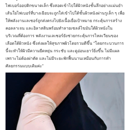
ไฟเบอร์ออปติกขนาดเล็ก ซึ่งสอดเข้าไปใต้ผิวหนังชั้นลึกอย่างแม่นยำ
เส้นใยไฟเบอร์ที่บางเฉียบจะถูกใส่เข้าไปใต้ชั้นผิวหนังผ่านรูเล็ก ๆ เพื่อ
ให้พลังงานเลเซอร์ถูกส่งตรงไปยังเนื้อเยื่อเป้าหมาย กระตุ้นการสร้าง
คอลลาเจน และอิลาสตินพร้อมทำลายเซลล์ไขมันใต้ผิวหนังใน
บริเวณที่ต้องการ พลังงานเลเซอร์ยังช่วยกระตุ้นการไหลเวียนของ
เลือดใต้ผิวหนัง ซึ่งส่งผลให้สุขภาพผิวโดยรวมดีขึ้น “โดยกระบวนการ
นี้จะทำให้ผิวมีความยืดหยุ่น กระชับ และดูอ่อนเยาว์ยิ่งขึ้น ไม่มีแผล
เพราะไม่ต้องผ่าตัด และไม่มีระยะพักฟื้นนานเหมือนกับการทำ
ศัลยกรรมแบบเดิมค่ะ”