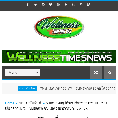
รฟท. เปิดเวทีกรุงเทพฯ รับฟังทุกเสียงต่อโครงการรถไฟฟ้าวงเวี
ชาสัมพันธ์
Home
ประชาสัมพันธ์
‘หมอนก-พญ.ศิริพร เชี่ยวชาญเวช’ แนะทาง
เลือกความงาม แบบยกกระชับ ไม่ต้องผ่าตัดกับ ‘Endolift X’