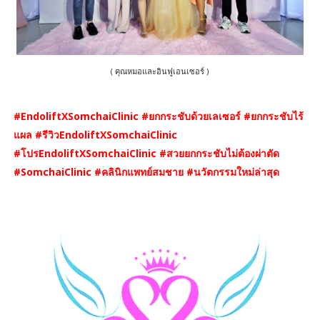
( คุณหมอและอินฟูเอนเซอร์ )
#EndoliftXSomchaiClinic #ยกกระชับด้วยเลเซอร์ #ยกกระชับไร้
แผล #รีวิวEndoliftXSomchaiClinic
#โปรEndoliftXSomchaiClinic #สวยยกกระชับไม่ต้องผ่าตัด
#SomchaiClinic #คลินิกแพทย์สมชาย #นวัตกรรมใหม่ล่าสุด