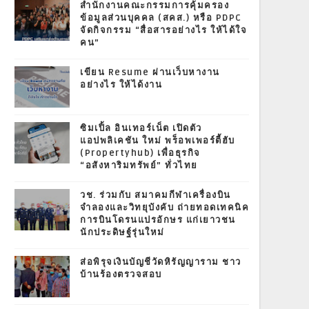
สำนักงานคณะกรรมการคุ้มครอง
ข้อมูลส่วนบุคคล (สคส.) หรือ PDPC
จัดกิจกรรม “สื่อสารอย่างไร ให้ได้ใจ
คน”
เขียน Resume ผ่านเว็บหางาน
อย่างไร ให้ได้งาน
ซิมเปิ้ล อินเทอร์เน็ต เปิดตัว
แอปพลิเคชัน ใหม่ พร็อพเพอร์ตี้ฮับ
(Propertyhub) เพื่อธุรกิจ
“อสังหาริมทรัพย์” ทั่วไทย
วช. ร่วมกับ สมาคมกีฬาเครื่องบิน
จำลองและวิทยุบังคับ ถ่ายทอดเทคนิค
การบินโดรนแปรอักษร แก่เยาวชน
นักประดิษฐ์รุ่นใหม่
ส่อพิรุจเงินบัญชีวัดหิรัญญาราม ชาว
บ้านร้องตรวจสอบ