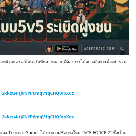
ือกตัวละครเสมือนจริงที่หลากหลายที่ต้องการได้อย่างอิสระเพื่อเข้าร่วม
JGQ_2kkzu4itj0NYP6mqV1qCHQ0rpXqz
JGQ_2kkzu4itj0NYP6mqV1qCHQ0rpXqz
อของ Tencent Games ได้ประกาศชื่อเกมใหม่ "ACE FORCE 2" ซึ่งเป็น