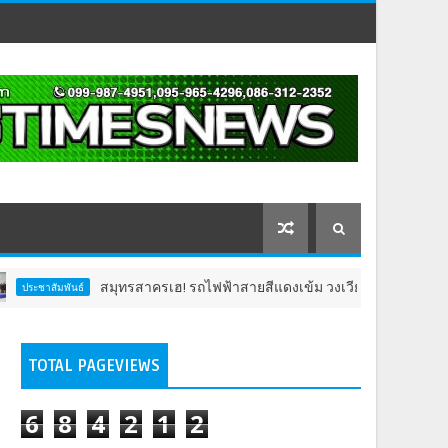
สมุทรสาครเฮ! รถไฟฟ้าสายสีแดงเข้ม วงเวียนใหญ่–มหาชัย 36.8 กม. คืบห
นธ์
TOTAL PAGEVIEWS
6
8
4
2
1
2