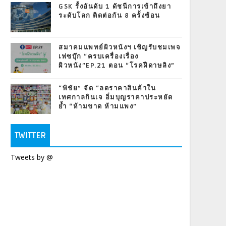
GSK รั้งอันดับ 1 ดัชนีการเข้าถึงยา
ระดับโลก ติดต่อกัน 8 ครั้งซ้อน
สมาคมแพทย์ผิวหนังฯ เชิญรับชมเพจ
เฟซบุ๊ก “ครบเครื่องเรื่อง
ผิวหนัง”EP.21 ตอน “โรคฝีดาษลิง”
“พิชัย” จัด “ลดราคาสินค้าใน
เทศกาลกินเจ อิ่มบุญราคาประหยัด
ย้ำ “ห้ามขาด ห้ามแพง”
TWITTER
Tweets by @