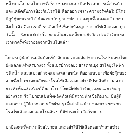
หนึ่งของไบกอนในการที่สร้างช่องทางแบ่งปันประสบการณ์ส่วนตัว
และเคล็ดลับการป้องกันโรคไข้เลือดออก เพราะความจริงคือไม่มีใคร
มีภูมิคุ้มกันจากไข้เลือดออก ในฐานะพ่อแม่ของลูกทั้งสองคน ไบกอน
จึงเป็นตัวเลือกแรกที่เราเลือกใช้เพื่อปกป้องลูก ๆ จากไข้เลือดออก ทุก
วันนี้การฉีดพ่นสเปรย์ไบกอนเป็นส่วนหนึ่งของกิจวัตรประจำวันของ
เราทุกครั้งที่เราออกจากบ้านไปแล้ว”
ไบกอน ผู้นำด้านผลิตภัณฑ์กำจัดแมลงและสัตว์รบกวนในประเทศไทย
มีผลิตภัณฑ์ที่ครบวงจร ทั้งสเปรย์กำจัดยุง ยาจุดกันยุง ยาไล่ยุงไฟฟ้า
ชนิดน้ำ และสเปรย์กำจัดแมลงหลายชนิด ที่ออกแบบมาเพื่อต่อสู้กับยุง
ลายซึ่งเป็นพาหะหลักของโรคไข้เลือดออกอย่างมีประสิทธิภาพ จาก
การคิดค้นผลิตภัณฑ์ที่ตอบโจทย์โดยมีพลังกำจัดยุงและแมลงอื่น ๆ
อย่างรวดเร็ว ไบกอนเป็นทั้งผลิตภัณฑ์มีความน่าเชื่อถือและเป็นผู้ที่
มอบความรู้ให้แก่ครอบครัวต่าง ๆ เพื่อปกป้องบ้านของพวกเขาจาก
โรคไข้เลือดออกและโรคอื่น ๆ ที่มีพาหะเป็นสัตว์รบกวน
ปกป้องคนที่คุณรักด้วยไบกอน และอย่าให้ไข้เลือดออกทำลายช่วง