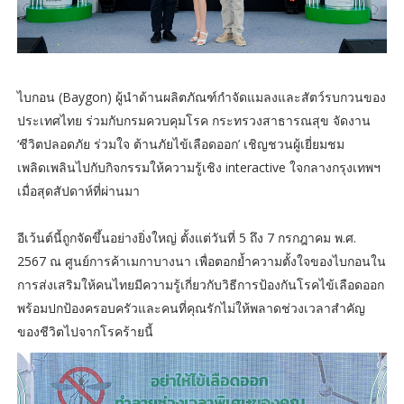
ไบกอน (Baygon) ผู้นำด้านผลิตภัณฑ์กำจัดแมลงและสัตว์รบกวนของ
ประเทศไทย ร่วมกับกรมควบคุมโรค กระทรวงสาธารณสุข จัดงาน
‘ชีวิตปลอดภัย ร่วมใจ ต้านภัยไข้เลือดออก’ เชิญชวนผู้เยี่ยมชม
เพลิดเพลินไปกับกิจกรรมให้ความรู้เชิง interactive ใจกลางกรุงเทพฯ
เมื่อสุดสัปดาห์ที่ผ่านมา
อีเว้นต์นี้ถูกจัดขึ้นอย่างยิ่งใหญ่ ตั้งแต่วันที่ 5 ถึง 7 กรกฎาคม พ.ศ.
2567 ณ ศูนย์การค้าเมกาบางนา เพื่อตอกย้ำความตั้งใจของไบกอนใน
การส่งเสริมให้คนไทยมีความรู้เกี่ยวกับวิธีการป้องกันโรคไข้เลือดออก
พร้อมปกป้องครอบครัวและคนที่คุณรักไม่ให้พลาดช่วงเวลาสำคัญ
ของชีวิตไปจากโรคร้ายนี้