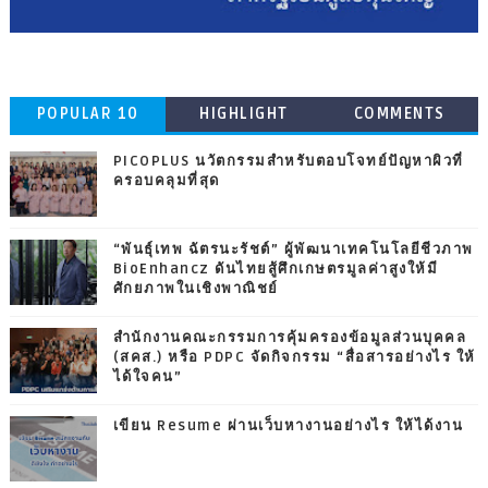
POPULAR 10
HIGHLIGHT
COMMENTS
PICOPLUS นวัตกรรมสำหรับตอบโจทย์ปัญหาผิวที่
ครอบคลุมที่สุด
“พันธุ์เทพ ฉัตรนะรัชต์” ผู้พัฒนาเทคโนโลยีชีวภาพ
BioEnhancz ดันไทยสู้ศึกเกษตรมูลค่าสูงให้มี
ศักยภาพในเชิงพาณิชย์
สำนักงานคณะกรรมการคุ้มครองข้อมูลส่วนบุคคล
(สคส.) หรือ PDPC จัดกิจกรรม “สื่อสารอย่างไร ให้
ได้ใจคน”
เขียน Resume ผ่านเว็บหางานอย่างไร ให้ได้งาน