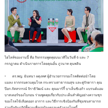
ไฮไลท์ของงานนี้ คือ กิจกรรมพูดคุยบนเวทีในวันที่ 6 และ 7
กรกฎาคม ดำเนินรายการโดยคุณอั๋น ภูวนาท คุนพลิน
•
ดร.พญ. ฉันทนา ผดุงทศ ผู้อำนวยการกองโรคติดต่อนำโดย
แมลง จากกรมควบคุมโรค กระทรวงสาธารณสุข และคู่รักดารา คุณ
ป๊อก ภัสสรกรณ์ จิราธิวัฒน์ และ คุณมาร์กี้ บาเล็นซิเอก้า แบรนด์แอม
บาสเดอร์ของไบกอน ร่วมพูดคุยเกี่ยวกับประเด็นสำคัญอย่างความชุก
ของโรคไข้เลือดออก อาการ และวิธีการเชิงป้องกันที่ชุมชนสามารถ
ร่วมมือกันปฏิบัติิตามเพื่อปกป้องครอบครัวจากโรคนี้