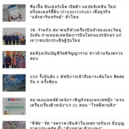
ซิมเปิ้ล อินเทอร์เน็ต เปิดตัว แอปพลิเคชัน ใหม่
พร็อพเพอร์ตี้ฮับ (Propertyhub) เพื่อธุรกิจ
“อสังหาริมทรัพย์” ทั่วไทย
วช. ร่วมกับ สมาคมกีฬาเครื่องบินจำลองและวิทยุ
บังคับ ถ่ายทอดเทคนิคการบินโดรนแปรอักษร แก่
เยาวชนนักประดิษฐ์รุ่นใหม่
ส่อพิรุจเงินบัญชีวัดหิรัญญาราม ชาวบ้านร้องตรวจ
สอบ
GSK รั้งอันดับ 1 ดัชนีการเข้าถึงยาระดับโลก ติดต่อ
กัน 8 ครั้งซ้อน
สมาคมแพทย์ผิวหนังฯ เชิญรับชมเพจเฟซบุ๊ก “ครบ
เครื่องเรื่องผิวหนัง”EP.21 ตอน “โรคฝีดาษลิง”
“พิชัย” จัด “ลดราคาสินค้าในเทศกาลกินเจ อิ่มบุญ
ราคาประหยัด ย้ำ “ห้ามขาด ห้ามแพง”