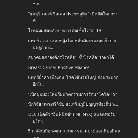
ชาเ...
“ธนบุรี เฮลท์ วิลเลจ ประชาอุทิศ” เปิดมิติใหม่การ
ฟื...
โรคผมผลัดหลังจากการติดเชื้อโควิด-19
แพทย์ สจล. แนะหญิงไทยหมั่นคัดกรองมะเร็งปาก
มดลูก พบ...
สมาคมสภาองค์กรโรคหืดฯ ชี้ ‘โรคหืด’ รักษาได้
Breast Cancer Positive Alliance
แพทย์ย้ำควรป้องกัน ‘โรคไข้หวัดใหญ่’ ก่อนระบาด
อีกใน...
“เปิดมุมมองใหม่กับนวัตกรรมการรักษาโควิด-19”
นักวิจัย มทร.ศรีวิชัย ส่งเสริมภูมิปัญญาท้องถิ่น พั...
DLC เปิดตัว “อินฟินิกซ์” (INFINYX) แพลตฟอร์ม
บริกา...
5 ภาคีจับมือ พัฒนานวัตกรรม สเปรย์แอนติบอดีพ่น
จมูก ...