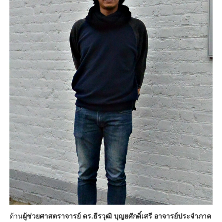
ด้าน
ผู้ช่วยศาสตราจารย์ ดร.ธีรวุฒิ บุญยศักดิ์เสรี อาจารย์ประจำภาค