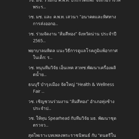
พระร...
วช. มช. และ ค.พ.ท. เสวนา "อนาคตและทิศทาง
การส่งออกอ...
วช. ร่วมจัดงาน “ส้มสีทอง” จังหวัดน่าน ประจำปี
2565...
พยาบาลมหิดล แนะวิธีการดูแลโรคภูมิแพ้อากาศ
ในเด็ก: ร...
วช. หนุนทีมวิจัย เอ็นเทค สวทช.พัฒนาเครื่องผลิ
ตน้ำย...
ธนบุรี บำรุงเมือง จัดใหญ่ “Health & Wellness
Fair ...
วช. เชิญชวนร่วมงาน “ส้มสีทอง” อำเภอทุ่งช้าง
ประจำป...
วช. ให้ทุน Spearhead กับทีมวิจัย มธ. พัฒนาชุด
ตรวจว...
สุดไพเราะบทเพลงพระราชนิพนธ์ กับ “ดนตรีใน