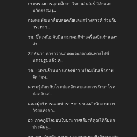
กระทรวงการอุดมศึกษา วิทยาศาสตร์ วิจัยและ
นวัตกรรม (...
กองทุนพัฒนาสื่อปลอดภัยเเละสร้างสรรค์ ร่วมกับ
กระทรว...
วช. ขึ้นเหนือ จับมือ สมาคมกีฬาเครื่องบินจำลองฯ
ถ่า...
22 ธันวา คาราวานอมตะจะออกเดินทางไปที่
นครปฐมแล้ว คุ...
วช. - มทร.ล้านนา แถลงข่าว พร้อมเป็นเจ้าภาพ
จัด “มห...
ความรู้เกี่ยวกับโรคปอดอักเสบและการรักษาโรค
ปอดอักเส...
คณะผู้บริหารและข้าราชการ ของสำนักงานการ
วิจัยแห่งชา...
อว. ภาคภูมิใจมอบใบประกาศเกียรติคุณให้กับนัก
ประดิษฐ...
วช. มช. ร่วมกับ ค.พ.ท. ประกวดแพะ ชิงถ้วยรางวัล