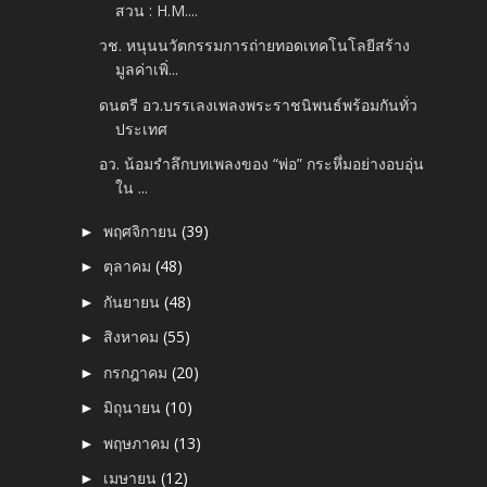
สวน : H.M....
วช. หนุนนวัตกรรมการถ่ายทอดเทคโนโลยีสร้าง
มูลค่าเพิ่...
ดนตรี อว.บรรเลงเพลงพระราชนิพนธ์พร้อมกันทั่ว
ประเทศ
อว. น้อมรำลึกบทเพลงของ “พ่อ” กระหึ่มอย่างอบอุ่น
ใน ...
พฤศจิกายน
(39)
►
ตุลาคม
(48)
►
กันยายน
(48)
►
สิงหาคม
(55)
►
กรกฎาคม
(20)
►
มิถุนายน
(10)
►
พฤษภาคม
(13)
►
เมษายน
(12)
►