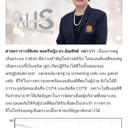
ศาสตราจารย์พิเศษ พลตรีหญิง ดร.อ้อยทิพย์ กล่าวว่า
เนื่องจากหมู่
เลือดระบบ Colton มีความสำคัญในทางคลินิก โดยแอนติบอดีของหมู่
เลือดระบบนี้เป็นชนิด IgG เกิดปฏิกิริยาได้ดีในขั้นตอนของ
antiglobulin test แต่เซลล์มาตรฐาน screening cells และ panel
cells ที่ใช้ในการตรวจแยกชนิดแอนติบอดีที่พบในผู้ป่วย ยังไม่ได้มี
การระบุชนิดของอัลลีล CO*A และอัลลีล CO*B เพราะไม่มีแอนติซี
รัมจำหน่าย ทำให้เกิดปัญหาในการจัดหาเลือดผู้บริจาคที่เหมาะสม
และปลอดภัยให้กับผู้ป่วยที่ต้องได้รับเลือดเป็นประจำ การตรวจ
จีโนไทป์ของหมู่เลือดระบบนี้จะช่วยแก้ปัญหาดังกล่าวได้