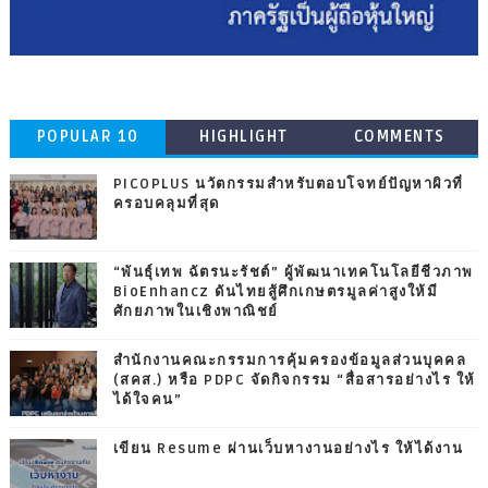
POPULAR 10
HIGHLIGHT
COMMENTS
PICOPLUS นวัตกรรมสำหรับตอบโจทย์ปัญหาผิวที่
ครอบคลุมที่สุด
“พันธุ์เทพ ฉัตรนะรัชต์” ผู้พัฒนาเทคโนโลยีชีวภาพ
BioEnhancz ดันไทยสู้ศึกเกษตรมูลค่าสูงให้มี
ศักยภาพในเชิงพาณิชย์
สำนักงานคณะกรรมการคุ้มครองข้อมูลส่วนบุคคล
(สคส.) หรือ PDPC จัดกิจกรรม “สื่อสารอย่างไร ให้
ได้ใจคน”
เขียน Resume ผ่านเว็บหางานอย่างไร ให้ได้งาน