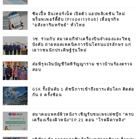
ซิมเปิ้ล อินเทอร์เน็ต เปิดตัว แอปพลิเคชัน ใหม่
พร็อพเพอร์ตี้ฮับ (Propertyhub) เพื่อธุรกิจ
“อสังหาริมทรัพย์” ทั่วไทย
วช. ร่วมกับ สมาคมกีฬาเครื่องบินจำลองและวิทยุ
บังคับ ถ่ายทอดเทคนิคการบินโดรนแปรอักษร แก่
เยาวชนนักประดิษฐ์รุ่นใหม่
ส่อพิรุจเงินบัญชีวัดหิรัญญาราม ชาวบ้านร้องตรวจ
สอบ
GSK รั้งอันดับ 1 ดัชนีการเข้าถึงยาระดับโลก ติดต่อ
กัน 8 ครั้งซ้อน
สมาคมแพทย์ผิวหนังฯ เชิญรับชมเพจเฟซบุ๊ก “ครบ
เครื่องเรื่องผิวหนัง”EP.21 ตอน “โรคฝีดาษลิง”