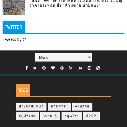
“พิชัย” จัด “ลดราคาสินค้าในเทศกาลกินเจ อิ่มบุญ
ราคาประหยัด ย้ำ “ห้ามขาด ห้ามแพง”
TWITTER
Tweets by @
TAGS
ประชาสัมพันธ์
นวัตกรรม
งานวิจัย
สกู๊ปพิเศษ
โรคน่ารู้
สมุนไพร
ZOOM