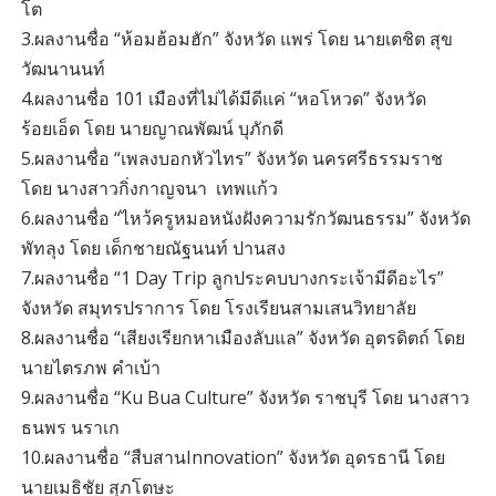
โต
3.ผลงานชื่อ “ห้อมฮ้อมฮัก” จังหวัด แพร่ โดย นายเตชิต สุข
วัฒนานนท์
4.ผลงานชื่อ 101 เมืองที่ไม่ได้มีดีแค่ “หอโหวด” จังหวัด
ร้อยเอ็ด โดย นายญาณพัฒน์ บุภักดี
5.ผลงานชื่อ “เพลงบอกหัวไทร” จังหวัด นครศรีธรรมราช
โดย นางสาวกิ่งกาญจนา เทพแก้ว
6.ผลงานชื่อ “ไหว้ครูหมอหนังฝังความรักวัฒนธรรม” จังหวัด
พัทลุง โดย เด็กชายณัฐนนท์ ปานสง
7.ผลงานชื่อ “1 Day Trip ลูกประคบบางกระเจ้ามีดีอะไร”
จังหวัด สมุทรปราการ โดย โรงเรียนสามเสนวิทยาลัย
8.ผลงานชื่อ “เสียงเรียกหาเมืองลับแล” จังหวัด อุตรดิตถ์ โดย
นายไตรภพ คําเบ้า
9.ผลงานชื่อ “Ku Bua Culture” จังหวัด ราชบุรี โดย นางสาว
ธนพร นราเก
10.ผลงานชื่อ “สืบสานInnovation” จังหวัด อุดรธานี โดย
นายเมธิชัย สุภโตษะ