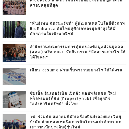
PICOPLUS นวัตกรรมสำหรับตอบโจทย์ปัญหาผิวที่
ครอบคลุมที่สุด
“พันธุ์เทพ ฉัตรนะรัชต์” ผู้พัฒนาเทคโนโลยีชีวภาพ
BioEnhancz ดันไทยสู้ศึกเกษตรมูลค่าสูงให้มี
ศักยภาพในเชิงพาณิชย์
สำนักงานคณะกรรมการคุ้มครองข้อมูลส่วนบุคคล
(สคส.) หรือ PDPC จัดกิจกรรม “สื่อสารอย่างไร ให้
ได้ใจคน”
เขียน Resume ผ่านเว็บหางานอย่างไร ให้ได้งาน
ซิมเปิ้ล อินเทอร์เน็ต เปิดตัว แอปพลิเคชัน ใหม่
พร็อพเพอร์ตี้ฮับ (Propertyhub) เพื่อธุรกิจ
“อสังหาริมทรัพย์” ทั่วไทย
วช. ร่วมกับ สมาคมกีฬาเครื่องบินจำลองและวิทยุ
บังคับ ถ่ายทอดเทคนิคการบินโดรนแปรอักษร แก่
เยาวชนนักประดิษฐ์รุ่นใหม่