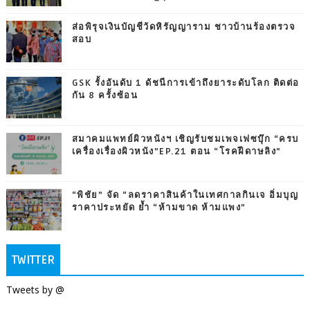
ส่อพิรุจเงินบัญชีวัดหิรัญญาราม ชาวบ้านร้องตรวจ
สอบ
GSK รั้งอันดับ 1 ดัชนีการเข้าถึงยาระดับโลก ติดต่อ
กัน 8 ครั้งซ้อน
สมาคมแพทย์ผิวหนังฯ เชิญรับชมเพจเฟซบุ๊ก “ครบ
เครื่องเรื่องผิวหนัง”EP.21 ตอน “โรคฝีดาษลิง”
“พิชัย” จัด “ลดราคาสินค้าในเทศกาลกินเจ อิ่มบุญ
ราคาประหยัด ย้ำ “ห้ามขาด ห้ามแพง”
TWITTER
Tweets by @