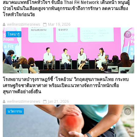
สมาคมแพทย์โรคหัวใจฯ จับมือ Thai FH Network เดินหน้า หนุนผู้
ป่วยไขมันในเลือดสูงจากพันธุกรรมเข้าถึงการรักษา ลดความเสี่ยง
โรคหัวใจก่อนวัย
wellnesstimesnews
Mar 19, 2026
โรคน่ารู้
โรงพยาบาลบำรุงราษฎร์ชี้ ‘โรคอ้วน’ วิกฤตสุขภาพคนไทย กระทบ
เศรษฐกิจชาติมหาศาล! พร้อมเปิดแนวทางจัดการน้ำหนักเพื่อ
สุขภาพดีอย่างยั่งยืน
wellnesstimesnews
Jan 21, 2026
นวัตกรรม