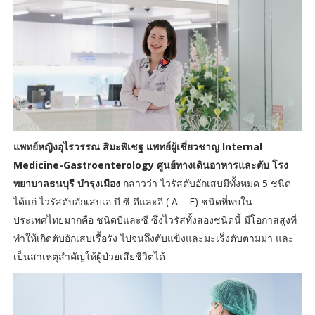
แพทย์หญิงอุไรวรรณ สิมะพิเชฐ แพทย์ผู้เชี่ยวชาญ Internal
Medicine-Gastroenterology ศูนย์ทางเดินอาหารและตับ โรง
พยาบาลธนบุรี บำรุงเมือง
กล่าวว่า ไวรัสตับอักเสบมีทั้งหมด 5 ชนิด
ได้แก่ ไวรัสตับอักเสบเอ บี ซี ดีและอี ( A – E) ชนิดที่พบใน
ประเทศไทยมากคือ ชนิดบีและซี ซึ่งไวรัสทั้งสองชนิดนี้ มีโอกาสสูงที่
ทำให้เกิดตับอักเสบเรื้อรัง ไปจนถึงตับแข็งและมะเร็งตับตามมา และ
เป็นสาเหตุสำคัญให้ผู้ป่วยเสียชีวิตได้