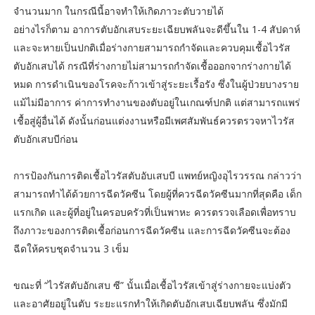
จำนวนมาก ในกรณีนี้อาจทำให้เกิดภาวะตับวายได้
อย่างไรก็ตาม อาการตับอักเสบระยะเฉียบพลันจะดีขึ้นใน 1-4 สัปดาห์
และจะหายเป็นปกติเมื่อร่างกายสามารถกำจัดและควบคุมเชื้อไวรัส
ตับอักเสบได้ กรณีที่ร่างกายไม่สามารถกำจัดเชื้อออกจากร่างกายได้
หมด การดำเนินของโรคจะก้าวเข้าสู่ระยะเรื้อรัง ซึ่งในผู้ป่วยบางราย
แม้ไม่มีอาการ ค่าการทำงานของตับอยู่ในเกณฑ์ปกติ แต่สามารถแพร่
เชื้อสู่ผู้อื่นได้ ดังนั้นก่อนแต่งงานหรือมีเพศสัมพันธ์ควรตรวจหาไวรัส
ตับอักเสบบีก่อน
การป้องกันการติดเชื้อไวรัสตับอับเสบบี แพทย์หญิงอุไรวรรณ กล่าวว่า
สามารถทำได้ด้วยการฉีดวัคซีน โดยผู้ที่ควรฉีดวัคซีนมากที่สุดคือ เด็ก
แรกเกิด และผู้ที่อยู่ในครอบครัวที่เป็นพาหะ ควรตรวจเลือดเพื่อทราบ
ถึงภาวะของการติดเชื้อก่อนการฉีดวัคซีน และการฉีดวัคซีนจะต้อง
ฉีดให้ครบชุดจำนวน 3 เข็ม
ขณะที่ “ไวรัสตับอักเสบ ซี” นั้นเมื่อเชื้อไวรัสเข้าสู่ร่างกายจะแบ่งตัว
และอาศัยอยู่ในตับ ระยะแรกทำให้เกิดตับอักเสบเฉียบพลัน ซึ่งมักมี