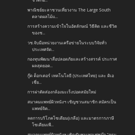
พาณิชย์ยะลาชวนเที่ยวงาน The Large South
ตลาดผลไม้แ...
การสร้างความเข้าใจในอัตลักษณ์ วิธีคิด และชีวิต
ของช...
วช.จับมือหน่วยงานเครือข่ายในระบบวิจัยทั่ว
ประเทศจัด...
กองทุนพัฒนาสื่อปลอดภัยและสร้างสรรค์ ประกาศ
ผลสุดยอด...
กู๊ด ด็อกเตอร์ เทคโนโลยี (ประเทศไทย) และ ดิเอ
เชี่ย...
การผ่าตัดส่องกล้องมะเร็งปอดสมัยใหม่
สมาคมแพทย์ผิวหนังฯ เชิญชวนสมาชิก สมัครเป็น
แพทย์จิต...
ลดการบริโภคโซเดียม(เกลือ) และมาตรการภาษี
โซเดียมเพื...
สมาคมแพทย์ผิวหนังฯ เชิญรับชมเพจเฟซบุ๊ก “ครบ