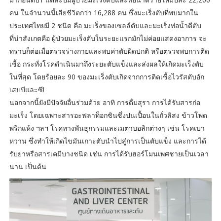
คน ในจำนวนนี้เสียชีวิตกว่า 16,288 คน ซึ่งมะเร็งตับที่พบมากใน
ประเทศไทยมี 2 ชนิด คือ มะเร็งของเซลล์ตับและมะเร็งท่อน้ำดีตับ
ที่น่าสังเกตคือ ผู้ป่วยมะเร็งตับในระยะแรกมักไม่ค่อยแสดงอาการ จะ
ทราบก็ต่อเมื่อตรวจร่างกายและพบค่าตับผิดปกติ หรือตรวจพบการติด
เชื้อ กระทั่งโรคดำเนินมาถึงระยะตับแข็งและส่งผลให้เกิดมะเร็งตับ
ในที่สุด โดยร้อยละ 90 ของมะเร็งตับเกิดจากการติดเชื้อไวรัสตับอัก
เสบบีและซี!
นอกจากนี้ยังมีปัจจัยอื่นร่วมด้วย อาทิ การดื่มสุรา การได้รับสารก่อ
มะเร็ง โดยเฉพาะสารอะฟลาท็อกซินซึ่งปนเปื้อนในถั่วลิสง ข้าวโพด
พริกแห้ง ฯลฯ โรคทางพันธุกรรมและเมตาบอลิกต่างๆ เช่น โรคเบา
หวาน ซึ่งทำให้เกิดไขมันเกาะตับนำไปสู่การเป็นตับแข็ง และการได้
รับยาหรือสารเคมีบางชนิด เช่น การได้รับฮอร์โมนเพศชายเป็นเวลา
นาน เป็นต้น