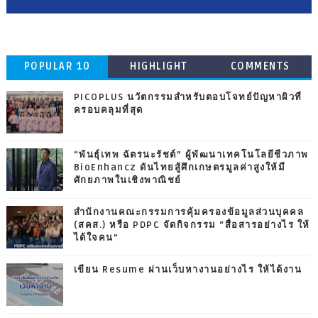
POPULAR 10
HIGHLIGHT
COMMENTS
PICOPLUS นวัตกรรมสำหรับตอบโจทย์ปัญหาผิวที่
ครอบคลุมที่สุด
“พันธุ์เทพ ฉัตรนะรัชต์” ผู้พัฒนาเทคโนโลยีชีวภาพ
BioEnhancz ดันไทยสู้ศึกเกษตรมูลค่าสูงให้มี
ศักยภาพในเชิงพาณิชย์
สำนักงานคณะกรรมการคุ้มครองข้อมูลส่วนบุคคล
(สคส.) หรือ PDPC จัดกิจกรรม “สื่อสารอย่างไร ให้
ได้ใจคน”
เขียน Resume ผ่านเว็บหางานอย่างไร ให้ได้งาน