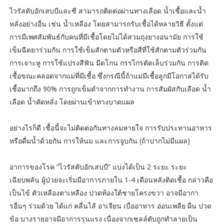
ไวรัสตับอักเสบบีและซี สามารถติดต่อผ่านทางเลือด น้ำเชื้อและน้ำ
หลั่งอย่างอื่น เช่น น้ำเหลือง โดยสามารถรับเชื้อได้หลายวิธี ตั้งแต่
การมีเพศสัมพันธ์กับคนที่มีเชื้อโดยไม่ได้สวมถุงยางอนามัย การใช้
เข็มฉีดยาร่วมกัน การใช้เข็มสักตามตัวหรือสีที่ใช้สักตามตัวร่วมกัน
การเจาะหู การใช้แปรงสีฟัน มีดโกน กรรไกรตัดเล็บร่วมกัน การติด
เชื้อขณะคลอดจากแม่ที่มีเชื้อ ซึ่งกรณีนี้ถ้าแม่มีเชื้อลูกมีโอกาสได้รับ
เชื้อมากถึง 90% การถูกเข็มตำจากการทำงาน การสัมผัสกับเลือด น้ำ
เลือด น้ำคัดหลั่ง โดยผ่านเข้าทางบาดแผล
อย่างไรก็ดี เชื้อนี้จะไม่ติดต่อกันทางลมหายใจ การรับประทานอาหาร
หรือดื่มน้ำด้วยกัน การให้นม และการจูบกัน (ถ้าปากไม่มีแผล)
อาการของโรค “ไวรัสตับอักเสบบี” แบ่งได้เป็น 2 ระยะ ระยะ
เฉียบพลัน ผู้ป่วยจะเริ่มมีอาการภายใน 1-4 เดือนหลังติดเชื้อ กล่าวคือ
เป็นไข้ ตัวเหลืองตาเหลือง ปวดท้องใต้ชายโครงขวา อาจมีอากา
รอื่นๆ ร่วมด้วย ได้แก่ คลื่นไส้ อาเจียน เบื่ออาหาร อ่อนเพลีย ผื่น ปวด
ข้อ บางรายอาจมีอาการรุนแรง เนื่องจากเซลล์ตับถูกทำลายเป็น