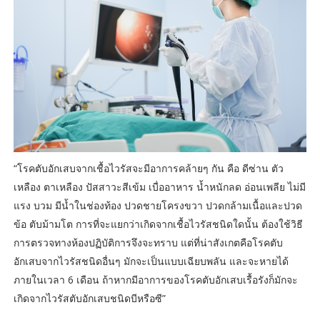
“โรคตับอักเสบจากเชื้อไวรัสจะมีอาการคล้ายๆ กัน คือ ดีซ่าน ตัว
เหลือง ตาเหลือง ปัสสาวะสีเข้ม เบื่ออาหาร น้ำหนักลด อ่อนเพลีย ไม่มี
แรง บวม มีน้ำในช่องท้อง ปวดชายโครงขวา ปวดกล้ามเนื้อและปวด
ข้อ ตับม้ามโต การที่จะแยกว่าเกิดจากเชื้อไวรัสชนิดใดนั้น ต้องใช้วิธี
การตรวจทางห้องปฏิบัติการจึงจะทราบ แต่ที่น่าสังเกตคือโรคตับ
อักเสบจากไวรัสชนิดอื่นๆ มักจะเป็นแบบเฉียบพลัน และจะหายได้
ภายในเวลา 6 เดือน ถ้าหากมีอาการของโรคตับอักเสบเรื้อรังก็มักจะ
เกิดจากไวรัสตับอักเสบชนิดบีหรือซี”