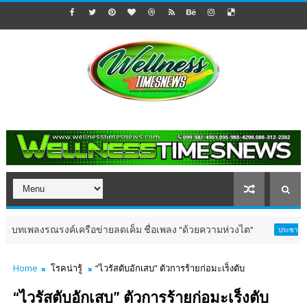
งรณรงค์เครือข่ายลดเค็ม ชื่อเพลง “ด้วยความห่วงไต”
เจา
ประชาสัมพันธ์
Home
โรคน่ารู้
“ไวรัสตับอักเสบ” ตัวการร้ายก่อมะเร็งตับ
“ไวรัสตับอักเสบ” ตัวการร้ายก่อมะเร็งตับ