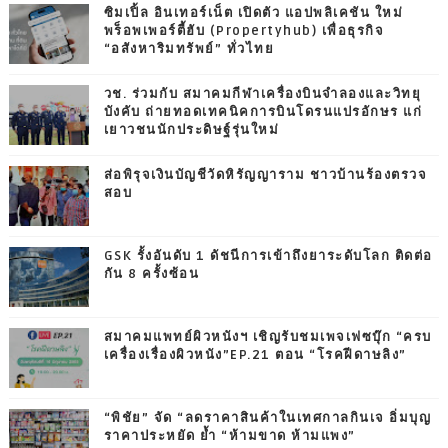
ซิมเปิ้ล อินเทอร์เน็ต เปิดตัว แอปพลิเคชัน ใหม่
พร็อพเพอร์ตี้ฮับ (Propertyhub) เพื่อธุรกิจ
“อสังหาริมทรัพย์” ทั่วไทย
วช. ร่วมกับ สมาคมกีฬาเครื่องบินจำลองและวิทยุ
บังคับ ถ่ายทอดเทคนิคการบินโดรนแปรอักษร แก่
เยาวชนนักประดิษฐ์รุ่นใหม่
ส่อพิรุจเงินบัญชีวัดหิรัญญาราม ชาวบ้านร้องตรวจ
สอบ
GSK รั้งอันดับ 1 ดัชนีการเข้าถึงยาระดับโลก ติดต่อ
กัน 8 ครั้งซ้อน
สมาคมแพทย์ผิวหนังฯ เชิญรับชมเพจเฟซบุ๊ก “ครบ
เครื่องเรื่องผิวหนัง”EP.21 ตอน “โรคฝีดาษลิง”
“พิชัย” จัด “ลดราคาสินค้าในเทศกาลกินเจ อิ่มบุญ
ราคาประหยัด ย้ำ “ห้ามขาด ห้ามแพง”