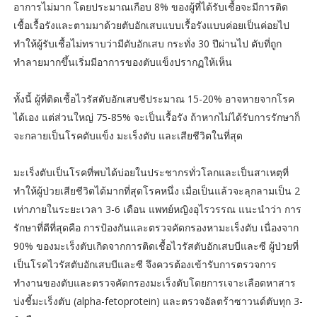
อาการไม่มาก โดยประมาณเกือบ 8% ของผู้ที่ได้รับเชื้อจะมีการติด
เชื้อเรื้อรังและตามมาด้วยตับอักเสบแบบเรื้อรังแบบค่อยเป็นค่อยไป
ทำให้ผู้รับเชื้อไม่ทราบว่ามีตับอักเสบ กระทั่ง 30 ปีผ่านไป ตับที่ถูก
ทำลายมากขึ้นเริ่มมีอาการของตับแข็งปรากฏให้เห็น
ทั้งนี้ ผู้ที่ติดเชื้อไวรัสตับอักเสบซีประมาณ 15-20% อาจหายจากโรค
ได้เอง แต่ส่วนใหญ่ 75-85% จะเป็นเรื้อรัง ถ้าหากไม่ได้รับการรักษาก็
จะกลายเป็นโรคตับแข็ง มะเร็งตับ และเสียชีวิตในที่สุด
มะเร็งตับเป็นโรคที่พบได้บ่อยในประชากรทั่วโลกและเป็นสาเหตุที่
ทำให้ผู้ป่วยเสียชีวิตได้มากที่สุดโรคหนึ่ง เมื่อเป็นแล้วจะลุกลามเป็น 2
เท่าภายในระยะเวลา 3-6 เดือน แพทย์หญิงอุไรวรรณ แนะนำว่า การ
รักษาที่ดีที่สุดคือ การป้องกันและตรวจคัดกรองหามะเร็งตับ เนื่องจาก
90% ของมะเร็งตับเกิดจากการติดเชื้อไวรัสตับอักเสบบีและซี ผู้ป่วยที่
เป็นโรคไวรัสตับอักเสบบีและซี จึงควรต้องเข้ารับการตรวจการ
ทำงานของตับและตรวจคัดกรองมะเร็งตับโดยการเจาะเลือดหาสาร
บ่งชี้มะเร็งตับ (alpha-fetoprotein) และตรวจอัลตร้าซาวนด์ตับทุก 3-