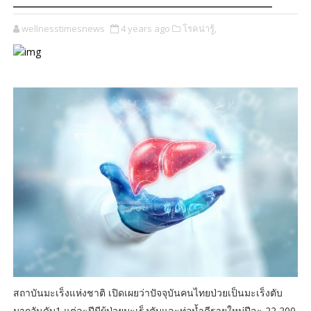
wellnesstimesnews
4 years ago
โรคน่ารู้,
สถาบันมะเร็งแห่งชาติ เปิดเผยว่าปัจจุบันคนไทยป่วยเป็นมะเร็งตับ
มากอันดับ1 แต่ละปีมีผู้ป่วยมะเร็งตับและท่อน้ำดีรายใหม่ปีละ 22,200