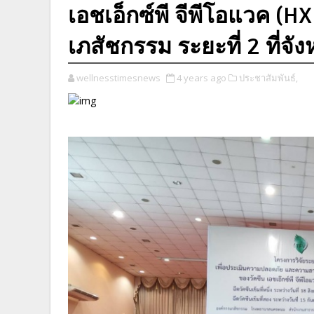
เอชเอ็กซ์พี จีพีโอแวค (
เภสัชกรรม ระยะที่ 2 ที่จ
wellnesstimesnews
4 years ago
ประชาสัมพันธ์,