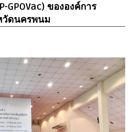
HXP-GPOVac) ขององค์การ
ังหวัดนครพนม