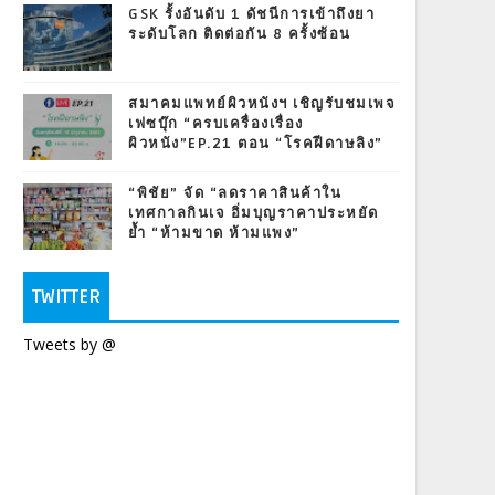
GSK รั้งอันดับ 1 ดัชนีการเข้าถึงยา
ระดับโลก ติดต่อกัน 8 ครั้งซ้อน
สมาคมแพทย์ผิวหนังฯ เชิญรับชมเพจ
เฟซบุ๊ก “ครบเครื่องเรื่อง
ผิวหนัง”EP.21 ตอน “โรคฝีดาษลิง”
“พิชัย” จัด “ลดราคาสินค้าใน
เทศกาลกินเจ อิ่มบุญราคาประหยัด
ย้ำ “ห้ามขาด ห้ามแพง”
TWITTER
Tweets by @