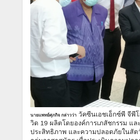
วัคซีนเอชเอ็กซ์พี จีพี
นายแพทย์ศุภกิจ กล่าวว่า
วิด 19 ผลิตโดยองค์การเภสัชกรรม และผ่
ประสิทธิภาพ และความปลอดภัยในสัตว์ทด