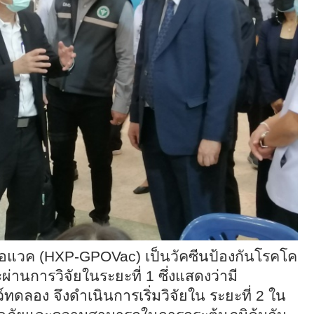
โอแวค (
HXP-GPOVac)
เป็นวัคซีนป้องกันโรคโค
านการวิจัยในระยะที่ 1 ซึ่งแสดงว่ามี
ลอง จึงดำเนินการเริ่มวิจัยใน ระยะที่ 2 ใน