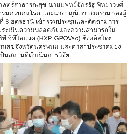
าศาสตร์สาธารณสุข นายแพทย์จักรรัฐ พิทยาวงศ์
 กรมควบคุมโรค และ
นางบุญนิภา สงคราม รองผู้
่ 8 อุดรธานี เข้าร่วมประชุมและติดตามการ
พื่อประเมินความปลอดภัยและความสามารถใน
์พี จีพีโอแวค (
HXP-GPOVac)
ซึ่งผลิตโดย
ารณสุขจังหวัดนครพนม และศาลาประชาคมยง
ป็นสถานที่ดำเนินการวิจัย