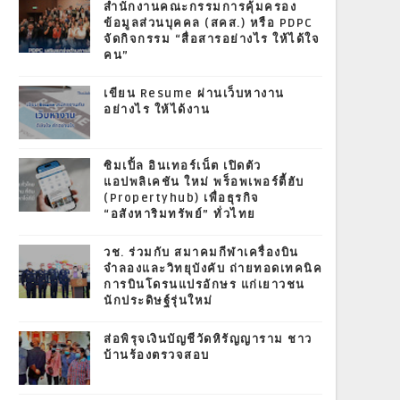
สำนักงานคณะกรรมการคุ้มครอง
ข้อมูลส่วนบุคคล (สคส.) หรือ PDPC
จัดกิจกรรม “สื่อสารอย่างไร ให้ได้ใจ
คน”
เขียน Resume ผ่านเว็บหางาน
อย่างไร ให้ได้งาน
ซิมเปิ้ล อินเทอร์เน็ต เปิดตัว
แอปพลิเคชัน ใหม่ พร็อพเพอร์ตี้ฮับ
(Propertyhub) เพื่อธุรกิจ
“อสังหาริมทรัพย์” ทั่วไทย
วช. ร่วมกับ สมาคมกีฬาเครื่องบิน
จำลองและวิทยุบังคับ ถ่ายทอดเทคนิค
การบินโดรนแปรอักษร แก่เยาวชน
นักประดิษฐ์รุ่นใหม่
ส่อพิรุจเงินบัญชีวัดหิรัญญาราม ชาว
บ้านร้องตรวจสอบ