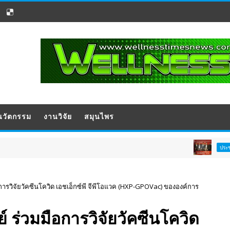
นวัตกรรม
งานวิจัย
สมุนไพร
รฟท. เป
ประชาสัมพันธ์
ารวิจัยวัคซีนโควิด เอชเอ็กซ์พี จีพีโอแวค (HXP-GPOVac) ขององค์การ
ร่วมมือการวิจัยวัคซีนโควิด