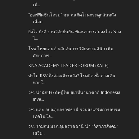
เมื...
“ออฟฟิศซินโดรม” ชนวนเกิดโรคกระดูกสันหลัง
เสื่อม
ยิ่งไว ยิ่งดี งานวิจัยยืนยัน พัฒนาการสมองไว สร้าง
ไ...
โรช ไทยแลนด์ ผลักดันการวิจัยทางคลินิก เพิ่ม
ศักยภาพ...
KNA ACADEMY LEADER FORUM (KALF)
ทำไม RSV ถึงต้องเฝ้าระวัง? โรคติดเชื้อทางเดิน
หายใ...
วช. นำนักประดิษฐ์ไทยสู่เวทีนานาชาติ Indonesia
Inve...
วช. และ อบจ.อุบลราชธานี ร่วมส่งเสริมการอบรม
เทคโนโล...
วช. ร่วมกับ มรภ.อุบลราชธานี นำ “วิศวกรสังคม”
เสริม...