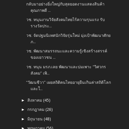
กลับมาอย่างยิ่งใหญ่กับสุดยอดงานแสดงสินค้า
คุณภาพดี ...
วช. หนุนงานวิจัยสังคมไทยไร้ความรุนแรง รับ
รางวัลประ...
วช. จัดปฐมนิเทศนักวิจัยรุ่นใหม่ มุ่งเป้าพัฒนาศักย
ภ...
วช. พัฒนาสมรรถนะและความรู้เชิงสร้างสรรค์
ของเยาวชน ...
วช. หนุน มรภ.เลย พัฒนาและบ่มเพาะ “วิศวกร
สังคม” เพิ...
“วัฒนชีวา” เผยสถิติคนไทยอายุยืนเกินค่าสถิติโลก
และใ...
สิงหาคม
(45)
►
กรกฎาคม
(26)
►
มิถุนายน
(48)
►
พฤษภาคม
(56)
►