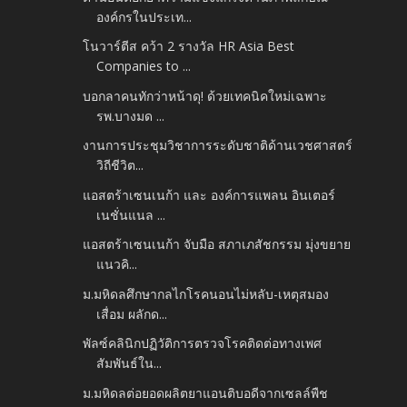
องค์กรในประเท...
โนวาร์ตีส คว้า 2 รางวัล HR Asia Best
Companies to ...
บอกลาคนทักว่าหน้าดุ! ด้วยเทคนิคใหม่เฉพาะ
รพ.บางมด ...
งานการประชุมวิชาการระดับชาติด้านเวชศาสตร์
วิถีชีวิต...
แอสตร้าเซนเนก้า และ องค์การแพลน อินเตอร์
เนชั่นแนล ...
แอสตร้าเซนเนก้า จับมือ สภาเภสัชกรรม มุ่งขยาย
แนวคิ...
ม.มหิดลศึกษากลไกโรคนอนไม่หลับ-เหตุสมอง
เสื่อม ผลักด...
พัลซ์คลินิกปฏิวัติการตรวจโรคติดต่อทางเพศ
สัมพันธ์ใน...
ม.มหิดลต่อยอดผลิตยาแอนติบอดีจากเซลล์พืช