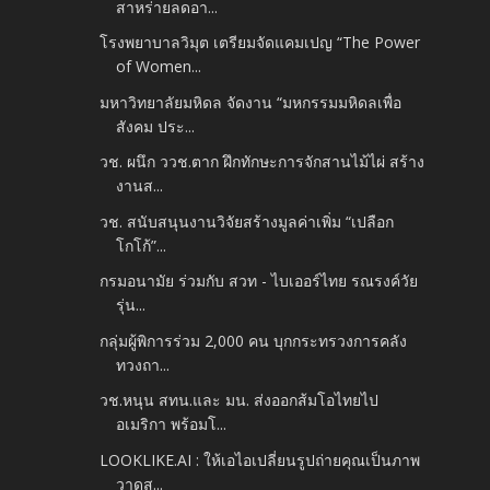
สาหร่ายลดอา...
โรงพยาบาลวิมุต เตรียมจัดแคมเปญ “The Power
of Women...
มหาวิทยาลัยมหิดล จัดงาน “มหกรรมมหิดลเพื่อ
สังคม ประ...
วช. ผนึก ววช.ตาก ฝึกทักษะการจักสานไม้ไผ่ สร้าง
งานส...
วช. สนับสนุนงานวิจัยสร้างมูลค่าเพิ่ม “เปลือก
โกโก้”...
กรมอนามัย ร่วมกับ สวท - ไบเออร์ไทย รณรงค์วัย
รุ่น...
กลุ่มผู้พิการร่วม 2,000 คน บุกกระทรวงการคลัง
ทวงถา...
วช.หนุน สทน.และ มน. ส่งออกส้มโอไทยไป
อเมริกา พร้อมโ...
LOOKLIKE.AI : ให้เอไอเปลี่ยนรูปถ่ายคุณเป็นภาพ
วาดสุ...