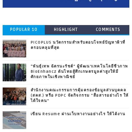
POPULAR 10
HIGHLIGHT
COMMENTS
PICOPLUS นวัตกรรมสำหรับตอบโจทย์ปัญหาผิวที่
ครอบคลุมที่สุด
“พันธุ์เทพ ฉัตรนะรัชต์” ผู้พัฒนาเทคโนโลยีชีวภาพ
BioEnhancz ดันไทยสู้ศึกเกษตรมูลค่าสูงให้มี
ศักยภาพในเชิงพาณิชย์
สำนักงานคณะกรรมการคุ้มครองข้อมูลส่วนบุคคล
(สคส.) หรือ PDPC จัดกิจกรรม “สื่อสารอย่างไร ให้
ได้ใจคน”
เขียน Resume ผ่านเว็บหางานอย่างไร ให้ได้งาน