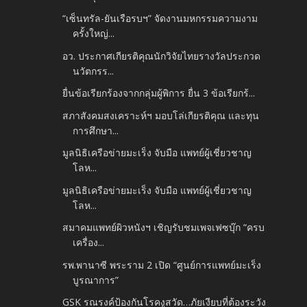
“เซ็นทรัล-ยันเรือรบฯ” จัดงานมหกรรมความงาม
ครั้งใหญ่...
อว. ประกาศเกียรติคุณนักวิจัยไทยรางวัลประกวด
นวัตกรร...
ยื่นข้อเรียกร้องจากกลุ่มผู้พิการ ยื่น 3 ข้อเรียกร้...
สภาสังคมสงเคราะห์ฯ มอบโล่เกียรติคุณ และทุน
การศึกษา...
มูลนิธิเครือข่ายมะเร็ง จับมือ แพทย์ผู้เชี่ยวชาญ
โลห...
มูลนิธิเครือข่ายมะเร็ง จับมือ แพทย์ผู้เชี่ยวชาญ
โลห...
สมาคมแพทย์ผิวหนังฯ เชิญรับชมเพจเฟซบุ๊ก “ครบ
เครื่อง...
รพ.พานาซี พระราม 2 เปิด “ศูนย์การแพทย์มะเร็ง
บูรณาการ”
GSK รณรงค์ป้องกันโรคงูสวัด…ภัยเงียบที่ต้องระวัง