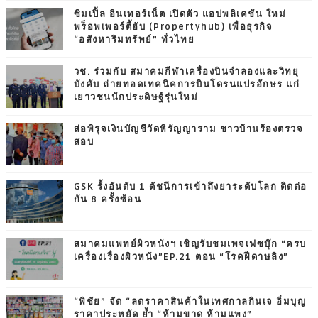
ซิมเปิ้ล อินเทอร์เน็ต เปิดตัว แอปพลิเคชัน ใหม่
พร็อพเพอร์ตี้ฮับ (Propertyhub) เพื่อธุรกิจ
“อสังหาริมทรัพย์” ทั่วไทย
วช. ร่วมกับ สมาคมกีฬาเครื่องบินจำลองและวิทยุ
บังคับ ถ่ายทอดเทคนิคการบินโดรนแปรอักษร แก่
เยาวชนนักประดิษฐ์รุ่นใหม่
ส่อพิรุจเงินบัญชีวัดหิรัญญาราม ชาวบ้านร้องตรวจ
สอบ
GSK รั้งอันดับ 1 ดัชนีการเข้าถึงยาระดับโลก ติดต่อ
กัน 8 ครั้งซ้อน
สมาคมแพทย์ผิวหนังฯ เชิญรับชมเพจเฟซบุ๊ก “ครบ
เครื่องเรื่องผิวหนัง”EP.21 ตอน “โรคฝีดาษลิง”
“พิชัย” จัด “ลดราคาสินค้าในเทศกาลกินเจ อิ่มบุญ
ราคาประหยัด ย้ำ “ห้ามขาด ห้ามแพง”