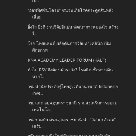
เมื...
“ออฟฟิศซินโดรม” ชนวนเกิดโรคกระดูกสันหลัง
เสื่อม
ยิ่งไว ยิ่งดี งานวิจัยยืนยัน พัฒนาการสมองไว สร้าง
ไ...
โรช ไทยแลนด์ ผลักดันการวิจัยทางคลินิก เพิ่ม
ศักยภาพ...
KNA ACADEMY LEADER FORUM (KALF)
ทำไม RSV ถึงต้องเฝ้าระวัง? โรคติดเชื้อทางเดิน
หายใ...
วช. นำนักประดิษฐ์ไทยสู่เวทีนานาชาติ Indonesia
Inve...
วช. และ อบจ.อุบลราชธานี ร่วมส่งเสริมการอบรม
เทคโนโล...
วช. ร่วมกับ มรภ.อุบลราชธานี นำ “วิศวกรสังคม”
เสริม...
กลับมาอย่างยิ่งใหญ่กับสุดยอดงานแสดงสินค้า