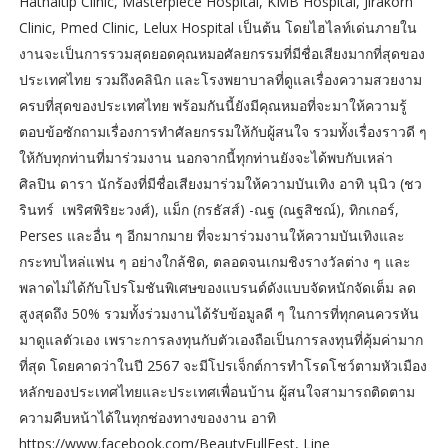
Hathaitip Clinic, Masterpiece Hospital, KMB Hospital, Jirakorn
Clinic, Pmed Clinic, Lelux Hospital เป็นต้น โดยไฮไลท์เด่นภายใน
งานจะเป็นการรวมสุดยอดคุณหมอศัลยกรรมที่มีชื่อเสียงมากที่สุดของ
ประเทศไทย รวมถึงคลินิก และโรงพยาบาลที่ดูแลเรื่องความสวยงาม
ครบที่สุดของประเทศไทย พร้อมกันนี้ยังมีคุณหมอที่จะมาให้ความรู้
ตอบข้อซักถามเรื่องการทำศัลยกรรมให้กับผู้สนใจ รวมทั้งเรื่องราวดี ๆ
ให้กับทุกท่านที่มาร่วมงาน นอกจากนี้ทุกท่านยังจะได้พบกับเหล่า
ศิลปิน ดารา นักร้องที่มีชื่อเสียงมาร่วมให้ความบันเทิง อาทิ นุนิว (ชว
รินทร์ เพริศพิริยะวงศ์), แม็ก (กรธัสส์) -ณฐ (ณฐสิชณ์), ทิกเกอร์,
Perses และอื่น ๆ อีกมากมาย ที่จะมาร่วมงานให้ความบันเทิงและ
กระทบไหล่แฟน ๆ อย่างใกล้ชิด, ตลอดจนเกมชิงรางวัลต่าง ๆ และ
พลาดไม่ได้กับโปรโมชันพิเศษของแบรนด์ดังแบบจัดหนักจัดเต็ม ลด
สูงสุดถึง 50% รวมทั้งร่วมงานได้รับข้อมูลดี ๆ ในการที่ทุกคนควรหัน
มาดูแลตัวเอง เพราะการลงทุนกับตัวเองถือเป็นการลงทุนที่คุ้มค่ามาก
ที่สุด โดยคาดว่าในปี 2567 จะมีโปรเจ็กต์การทำโรดโชว์ตามหัวเมือง
หลักของประเทศไทยและประเทศเพื่อนบ้าน ผู้สนใจสามารถติดตาม
ความคืบหน้าได้ในทุกช่องทางของงาน อาทิ
https://www.facebook.com/BeautyFullFest, Line