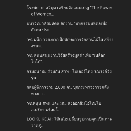
โรงพยาบาลวิมุต เตรียมจัดแคมเปญ “The Power
of Women...
มหาวิทยาลัยมหิดล จัดงาน “มหกรรมมหิดลเพื่อ
สังคม ประ...
วช. ผนึก ววช.ตาก ฝึกทักษะการจักสานไม้ไผ่ สร้าง
งานส...
วช. สนับสนุนงานวิจัยสร้างมูลค่าเพิ่ม “เปลือก
โกโก้”...
กรมอนามัย ร่วมกับ สวท - ไบเออร์ไทย รณรงค์วัย
รุ่น...
กลุ่มผู้พิการร่วม 2,000 คน บุกกระทรวงการคลัง
ทวงถา...
วช.หนุน สทน.และ มน. ส่งออกส้มโอไทยไป
อเมริกา พร้อมโ...
LOOKLIKE.AI : ให้เอไอเปลี่ยนรูปถ่ายคุณเป็นภาพ
วาดสุ...