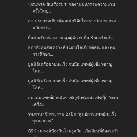
“เซ็นทรัล-ยันเรือรบฯ” จัดงานมหกรรมความงาม
ครั้งใหญ่...
อว. ประกาศเกียรติคุณนักวิจัยไทยรางวัลประกวด
นวัตกรร...
ยื่นข้อเรียกร้องจากกลุ่มผู้พิการ ยื่น 3 ข้อเรียกร้...
สภาสังคมสงเคราะห์ฯ มอบโล่เกียรติคุณ และทุน
การศึกษา...
มูลนิธิเครือข่ายมะเร็ง จับมือ แพทย์ผู้เชี่ยวชาญ
โลห...
มูลนิธิเครือข่ายมะเร็ง จับมือ แพทย์ผู้เชี่ยวชาญ
โลห...
สมาคมแพทย์ผิวหนังฯ เชิญรับชมเพจเฟซบุ๊ก “ครบ
เครื่อง...
รพ.พานาซี พระราม 2 เปิด “ศูนย์การแพทย์มะเร็ง
บูรณาการ”
GSK รณรงค์ป้องกันโรคงูสวัด…ภัยเงียบที่ต้องระวัง