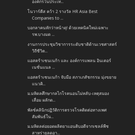
องค์กรในประเท...
โนวาร์ตีส คว้า 2 รางวัล HR Asia Best
Companies to ...
บอกลาคนทักว่าหน้าดุ! ด้วยเทคนิคใหม่เฉพาะ
รพ.บางมด ...
งานการประชุมวิชาการระดับชาติด้านเวชศาสตร์
วิถีชีวิต...
แอสตร้าเซนเนก้า และ องค์การแพลน อินเตอร์
เนชั่นแนล ...
แอสตร้าเซนเนก้า จับมือ สภาเภสัชกรรม มุ่งขยาย
แนวคิ...
ม.มหิดลศึกษากลไกโรคนอนไม่หลับ-เหตุสมอง
เสื่อม ผลักด...
พัลซ์คลินิกปฏิวัติการตรวจโรคติดต่อทางเพศ
สัมพันธ์ใน...
ม.มหิดลต่อยอดผลิตยาแอนติบอดีจากเซลล์พืช
สาหร่ายลดอา...