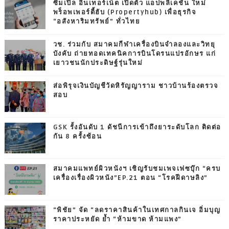
ซิมเปิ้ล อินเทอร์เน็ต เปิดตัว แอปพลิเคชัน ใหม่
พร็อพเพอร์ตี้ฮับ (Propertyhub) เพื่อธุรกิจ
“อสังหาริมทรัพย์” ทั่วไทย
วช. ร่วมกับ สมาคมกีฬาเครื่องบินจำลองและวิทยุ
บังคับ ถ่ายทอดเทคนิคการบินโดรนแปรอักษร แก่
เยาวชนนักประดิษฐ์รุ่นใหม่
ส่อพิรุจเงินบัญชีวัดหิรัญญาราม ชาวบ้านร้องตรวจ
สอบ
GSK รั้งอันดับ 1 ดัชนีการเข้าถึงยาระดับโลก ติดต่อ
กัน 8 ครั้งซ้อน
สมาคมแพทย์ผิวหนังฯ เชิญรับชมเพจเฟซบุ๊ก “ครบ
เครื่องเรื่องผิวหนัง”EP.21 ตอน “โรคฝีดาษลิง”
“พิชัย” จัด “ลดราคาสินค้าในเทศกาลกินเจ อิ่มบุญ
ราคาประหยัด ย้ำ “ห้ามขาด ห้ามแพง”