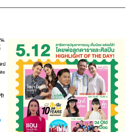
 น.
์
เลป
และ
ี!
a