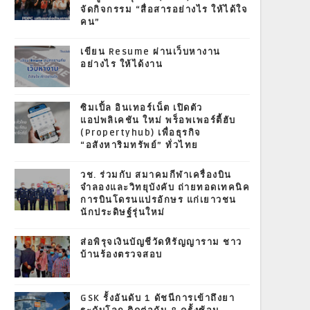
จัดกิจกรรม “สื่อสารอย่างไร ให้ได้ใจ
คน”
เขียน Resume ผ่านเว็บหางาน
อย่างไร ให้ได้งาน
ซิมเปิ้ล อินเทอร์เน็ต เปิดตัว
แอปพลิเคชัน ใหม่ พร็อพเพอร์ตี้ฮับ
(Propertyhub) เพื่อธุรกิจ
“อสังหาริมทรัพย์” ทั่วไทย
วช. ร่วมกับ สมาคมกีฬาเครื่องบิน
จำลองและวิทยุบังคับ ถ่ายทอดเทคนิค
การบินโดรนแปรอักษร แก่เยาวชน
นักประดิษฐ์รุ่นใหม่
ส่อพิรุจเงินบัญชีวัดหิรัญญาราม ชาว
บ้านร้องตรวจสอบ
GSK รั้งอันดับ 1 ดัชนีการเข้าถึงยา