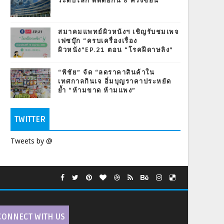
ระดับโลก ติดต่อกัน 8 ครั้งซ้อน
สมาคมแพทย์ผิวหนังฯ เชิญรับชมเพจ
เฟซบุ๊ก “ครบเครื่องเรื่อง
ผิวหนัง”EP.21 ตอน “โรคฝีดาษลิง”
“พิชัย” จัด “ลดราคาสินค้าใน
เทศกาลกินเจ อิ่มบุญราคาประหยัด
ย้ำ “ห้ามขาด ห้ามแพง”
TWITTER
Tweets by @
CONNECT WITH US