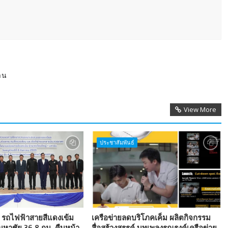
าน
View More
ประชาสัมพันธ์
 รถไฟฟ้าสายสีแดงเข้ม
เครือข่ายลดบริโภคเค็ม ผลิตกิจกรรม
มหาชัย 36.8 กม. คืบหน้า
สื่อสร้างสรรค์ บทเพลงรณรงค์เครือข่าย