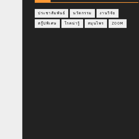
ประชาสัมพันธ์
นวัตกรรม
งานวิจัย
สกู๊ปพิเศษ
โรคน่ารู้
สมุนไพร
ZOOM