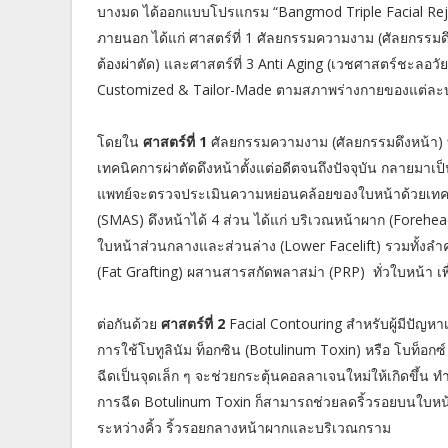
บางมด ได้ออกแบบโปรแกรม “Bangmod Triple Facial Rej
ภายนอก ได้แก่ ศาสตร์ที่ 1 ศัลยกรรมความงาม (ศัลยกรรมดึ
ต้องผ่าตัด) และศาสตร์ที่ 3 Anti Aging (เวชศาสตร์ชะลอว
Customized & Tailor-Made ตามสภาพร่างกายของแต่ละ
โดยใน
ศาสตร์ที่ 1
ศัลยกรรมความงาม (ศัลยกรรมดึงหน้า)
เทคนิคการผ่าตัดดึงหน้าตั้งแต่อดีตจนถึงปัจจุบัน กลายมาเป
แพทย์จะตรวจประเมินความหย่อนคล้อยของใบหน้าด้วยเทคนิค G
(SMAS) ดึงหน้าได้ 4 ส่วน ได้แก่ บริเวณหน้าผาก (Forehea
ใบหน้าส่วนกลางและส่วนล่าง (Lower Facelift) รวมทั้งลำ
(Fat Grafting) ผสานสารสกัดพลาสม่า (PRP) ทั่วใบหน้า เพื
ต่อกันด้วย
ศาสตร์ที่ 2
Facial Contouring สำหรับผู้มีปัญหา
การใช้โบทูลินัม ท็อกซิน (Botulinum Toxin) หรือ โบท็อกซ
ฉีดเป็นจุดเล็ก ๆ จะช่วยกระตุ้นคอลลาเจนใหม่ให้เกิดขึ้น 
การฉีด Botulinum Toxin ก็สามารถช่วยลดริ้วรอยบนใบหน้าท
ระหว่างคิ้ว ริ้วรอยกลางหน้าผากและบริเวณกราม