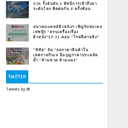
GSK รั้งอันดับ 1 ดัชนีการเข้าถึงยา
ระดับโลก ติดต่อกัน 8 ครั้งซ้อน
สมาคมแพทย์ผิวหนังฯ เชิญรับชมเพจ
เฟซบุ๊ก “ครบเครื่องเรื่อง
ผิวหนัง”EP.21 ตอน “โรคฝีดาษลิง”
“พิชัย” จัด “ลดราคาสินค้าใน
เทศกาลกินเจ อิ่มบุญราคาประหยัด
ย้ำ “ห้ามขาด ห้ามแพง”
TWITTER
Tweets by @