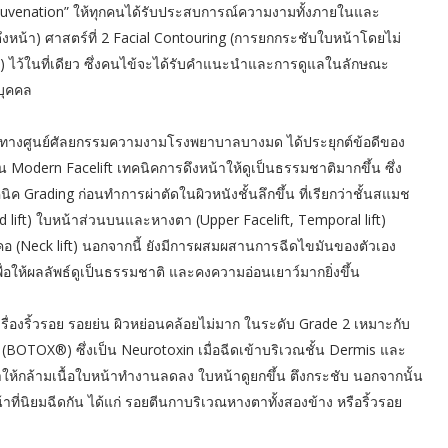
uvenation” ให้ทุกคนได้รับประสบการณ์ความงามทั้งภายในและ
งหน้า) ศาสตร์ที่ 2 Facial Contouring (การยกกระชับใบหน้าโดยไม่
ัย) ไว้ในที่เดียว ซึ่งคนไข้จะได้รับคำแนะนำและการดูแลในลักษณะ
บุคคล
 ทางศูนย์ศัลยกรรมความงามโรงพยาบาลบางมด ได้ประยุกต์ข้อดีของ
็น Modern Facelift เทคนิคการดึงหน้าให้ดูเป็นธรรมชาติมากขึ้น ซึ่ง
rading ก่อนทำการผ่าตัดในผิวหนังชั้นลึกขึ้น ที่เรียกว่าชั้นสแมช
d lift) ใบหน้าส่วนบนและหางตา (Upper Facelift, Temporal lift)
คอ (Neck lift) นอกจากนี้ ยังมีการผสมผสานการฉีดไขมันของตัวเอง
่อให้ผลลัพธ์ดูเป็นธรรมชาติ และคงความอ่อนเยาว์มากยิ่งขึ้น
เรื่องริ้วรอย รอยย่น ผิวหย่อนคล้อยไม่มาก ในระดับ Grade 2 เหมาะกับ
์ (BOTOX®) ซึ่งเป็น Neurotoxin เมื่อฉีดเข้าบริเวณชั้น Dermis และ
ทำให้กล้ามเนื้อใบหน้าทำงานลดลง ใบหน้าดูยกขึ้น ตึงกระชับ นอกจากนั้น
ี่นิยมฉีดกัน ได้แก่ รอยตีนกาบริเวณหางตาทั้งสองข้าง หรือริ้วรอย