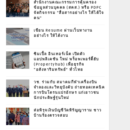
สำนักงานคณะกรรมการคุ้มครอง
ข้อมูลส่วนบุคคล (สคส.) หรือ PDPC
จัดกิจกรรม “สื่อสารอย่างไร ให้ได้ใจ
คน”
เขียน Resume ผ่านเว็บหางาน
อย่างไร ให้ได้งาน
ซิมเปิ้ล อินเทอร์เน็ต เปิดตัว
แอปพลิเคชัน ใหม่ พร็อพเพอร์ตี้ฮับ
(Propertyhub) เพื่อธุรกิจ
“อสังหาริมทรัพย์” ทั่วไทย
วช. ร่วมกับ สมาคมกีฬาเครื่องบิน
จำลองและวิทยุบังคับ ถ่ายทอดเทคนิค
การบินโดรนแปรอักษร แก่เยาวชน
นักประดิษฐ์รุ่นใหม่
ส่อพิรุจเงินบัญชีวัดหิรัญญาราม ชาว
บ้านร้องตรวจสอบ