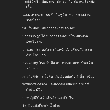
มูลนิธิวัคซีนเพื่อประชาชน ร่วมกับ สมาคมโรคติด
เชื้อ...
ฉลองครบรอบ 100 ปี “อินซูลิน” หลายภาคส่วน
ร่วมมือส่ง...
“มะเร็งปอด ไม่น่ากลัวอย่างที่คุณคิด”
บำรุงราษฎร์ ได้รับการจัดอันดับ ‘โรงพยาบาล
อัจฉริยะท...
ดานอน ประเทศไทย เดินหน้าส่งเสริมนวัตกรรม
ด้านโภชนาก...
กรมควบคุมโรค จับมือ มข. สวทช. มทส. ร่วมเดิน
หน้าการ...
ภารกิจพิชิตมะเร็งตับ : ภัยเงียบอันดับ 1 ที่คร่าชีว...
‘กรมการปกครอง’ มอบความสุขปลายปีส่งซีรีส์
กำนัน-ผู้ใ...
การปฏิบัติตัวเมื่อเป็นโรคสะเก็ดเงิน
โรคผิวหนังที่มากับน้ำท่วม