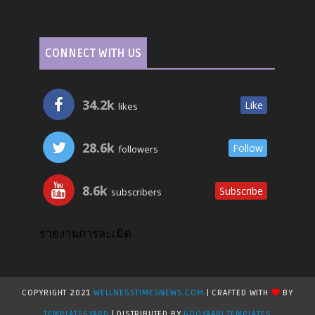
CONNECT WITH US
34.2k
Like
likes
28.6k
Follow
followers
8.6k
Subscribe
subscribers
รายงานการละเมิด
COPYRIGHT 2021
WELLNESSTIMESNEWS.COM
| CRAFTED WITH
BY
TEMPLATESYARD
| DISTRIBUTED BY
GOOYAABI TEMPLATES