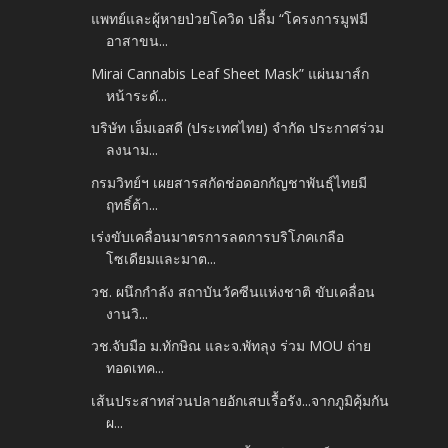
แพทย์และผู้หายป่วยโควิด ปลื้ม “โครงการมูฟมี
อาสาขน...
Mirai Cannabis Leaf Sheet Mask” แผ่นมาส์ก
หน้าระดั...
บริษัท เอ็มเอสดี (ประเทศไทย) จำกัด ประกาศร่วม
ลงนาม...
กรมวิทย์ฯ เผยสารสกัดช่อดอกกัญชาพันธุ์ไทยมี
ฤทธิ์ต้า...
เร่งขับเคลื่อนมาตรการลดการบริโภคเกลือ
โซเดียมและมาต...
วช. ผนึกกำลัง สถาบันวัคซีนแห่งชาติ ขับเคลื่อน
งานวิ...
วช.จับมือ ม.ทักษิณ และจ.พัทลุง ร่วม MOU ถ่าย
ทอดเทค...
เส้นประสาทส่วนปลายอักเสบเรื้อรัง...จากภูมิคุ้มกัน
ผ...