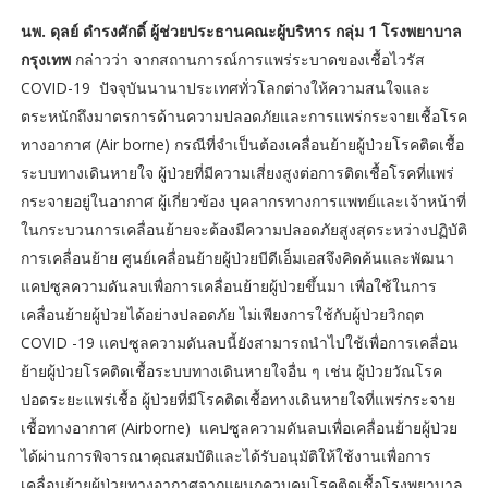
นพ. ดุลย์ ดำรงศักดิ์ ผู้ช่วยประธานคณะผู้บริหาร กลุ่ม 1 โรงพยาบาล
กรุงเทพ
กล่าวว่า จากสถานการณ์การแพร่ระบาดของเชื้อไวรัส
COVID-19 ปัจจุบันนานาประเทศทั่วโลกต่างให้ความสนใจและ
ตระหนักถึงมาตรการด้านความปลอดภัยและการแพร่กระจายเชื้อโรค
ทางอากาศ (Air borne) กรณีที่จำเป็นต้องเคลื่อนย้ายผู้ป่วยโรคติดเชื้อ
ระบบทางเดินหายใจ ผู้ป่วยที่มีความเสี่ยงสูงต่อการติดเชื้อโรคที่แพร่
กระจายอยู่ในอากาศ ผู้เกี่ยวข้อง บุคลากรทางการแพทย์และเจ้าหน้าที่
ในกระบวนการเคลื่อนย้ายจะต้องมีความปลอดภัยสูงสุดระหว่างปฏิบัติ
การเคลื่อนย้าย ศูนย์เคลื่อนย้ายผู้ป่วยบีดีเอ็มเอสจึงคิดค้นและพัฒนา
แคปซูลความดันลบเพื่อการเคลื่อนย้ายผู้ป่วยขึ้นมา เพื่อใช้ในการ
เคลื่อนย้ายผู้ป่วยได้อย่างปลอดภัย ไม่เพียงการใช้กับผู้ป่วยวิกฤต
COVID -19 แคปซูลความดันลบนี้ยังสามารถนำไปใช้เพื่อการเคลื่อน
ย้ายผู้ป่วยโรคติดเชื้อระบบทางเดินหายใจอื่น ๆ เช่น ผู้ป่วยวัณโรค
ปอดระยะแพร่เชื้อ ผู้ป่วยที่มีโรคติดเชื้อทางเดินหายใจที่แพร่กระจาย
เชื้อทางอากาศ (Airborne) แคปซูลความดันลบเพื่อเคลื่อนย้ายผู้ป่วย
ได้ผ่านการพิจารณาคุณสมบัติและได้รับอนุมัติให้ใช้งานเพื่อการ
เคลื่อนย้ายผู้ป่วยทางอากาศจากแผนกควบคุมโรคติดเชื้อโรงพยาบาล