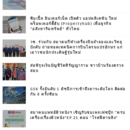
ซิมเปิ้ล อินเทอร์เน็ต เปิดตัว แอปพลิเคชัน ใหม่
พร็อพเพอร์ตี้ฮับ (Propertyhub) เพื่อธุรกิจ
“อสังหาริมทรัพย์” ทั่วไทย
วช. ร่วมกับ สมาคมกีฬาเครื่องบินจำลองและวิทยุ
บังคับ ถ่ายทอดเทคนิคการบินโดรนแปรอักษร แก่
เยาวชนนักประดิษฐ์รุ่นใหม่
ส่อพิรุจเงินบัญชีวัดหิรัญญาราม ชาวบ้านร้องตรวจ
สอบ
GSK รั้งอันดับ 1 ดัชนีการเข้าถึงยาระดับโลก ติดต่อ
กัน 8 ครั้งซ้อน
สมาคมแพทย์ผิวหนังฯ เชิญรับชมเพจเฟซบุ๊ก “ครบ
เครื่องเรื่องผิวหนัง”EP.21 ตอน “โรคฝีดาษลิง”