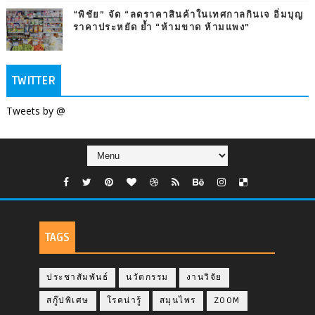
“พิชัย” จัด “ลดราคาสินค้าในเทศกาลกินเจ อิ่มบุญ
ราคาประหยัด ย้ำ “ห้ามขาด ห้ามแพง”
TWITTER
Tweets by @
TAGS
ประชาสัมพันธ์
นวัตกรรม
งานวิจัย
สกู๊ปพิเศษ
โรคน่ารู้
สมุนไพร
ZOOM