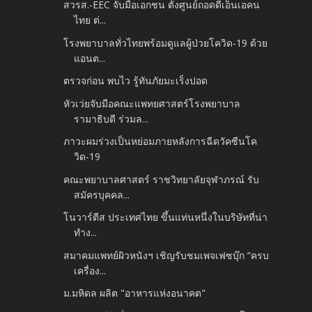
สวรส.-EEC จับมือเอกชน ตั้งศูนย์ถอดดีเอ็นเอคน
ไทย ต่...
โรงพยาบาลทั่วไทยพร้อมดูแลผู้ป่วยโควิด-19 ด้วย
แอนต...
ตรวจก่อน พบไว รู้ทันภัยมะเร็งปอด
หัวเว่ยจับมือคณะแพทยศาสตร์โรงพยาบาล
รามาธิบดี ร่วมล...
ภาวะผมร่วงเป็นหย่อมภายหลังการฉีดวัคซีนโค
วิด-19
คณะพยาบาลศาสตร์ ราชวิทยาลัยจุฬาภรณ์ รับ
สมัครบุคคล...
โนวาร์ตีส ประเทศไทย ขึ้นแท่นหนึ่งในบริษัทที่น่า
ทำง...
สมาคมแพทย์ผิวหนังฯ เชิญรับชมเพจเฟซบุ๊ก “ครบ
เครื่อง...
ม.มหิดล ผลิต "อาหารแห่งอนาคต"