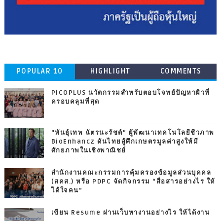
POPULAR 10
HIGHLIGHT
COMMENTS
PICOPLUS นวัตกรรมสำหรับตอบโจทย์ปัญหาผิวที่
ครอบคลุมที่สุด
“พันธุ์เทพ ฉัตรนะรัชต์” ผู้พัฒนาเทคโนโลยีชีวภาพ
BioEnhancz ดันไทยสู้ศึกเกษตรมูลค่าสูงให้มี
ศักยภาพในเชิงพาณิชย์
สำนักงานคณะกรรมการคุ้มครองข้อมูลส่วนบุคคล
(สคส.) หรือ PDPC จัดกิจกรรม “สื่อสารอย่างไร ให้
ได้ใจคน”
เขียน Resume ผ่านเว็บหางานอย่างไร ให้ได้งาน