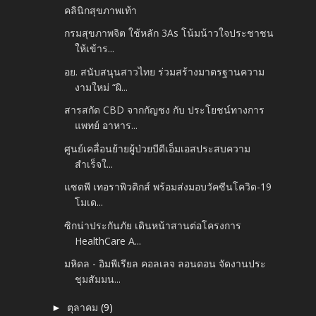
คลินิกสุขภาพเท้า
กรมสุขภาพจิต ใช้หลัก 3As โน้มน้าวใจประชาชน
ให้เข้าร...
อย. สนับสนุนสาวไทย ร่วมสร้างมาตรฐานความ
งามใหม่ “ผิ...
สารสกัด CBD จากกัญชง กับ ประโยชน์ทางการ
แพทย์ อาหาร...
ศูนย์เคลื่อนย้ายผู้ป่วยบีดีเอ็มเอสประสบความ
สำเร็จใ...
แซดพี เทอราพิวติกส์ พร้อมส่งมอบวัคซีนโควิด-19
โมเด...
ซิกน่าประกันภัย เดินหน้าสานต่อโครงการ
HealthCare A...
มหิดล - อิมพีเรียล คอลเลจ ลอนดอน จัดงานประ
ชุมสัมมน...
ตุลาคม
(9)
►