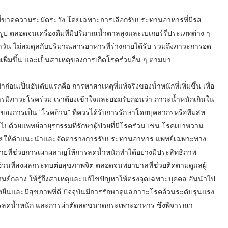
ิตที่ขาดความระมัดระวัง โดยเฉพาะการเลือกรับประทานอาหารที่มีรส
ป ตลอดจนเครื่องดื่มที่มีปริมาณน้ำตาลสูงและเบเกอร์รี่ประเภทต่าง ๆ
จำวัน ไม่สมดุลกับปริมาณสารอาหารที่ร่างกายได้รับ รวมถึงภาวะการอด
่เพิ่มขึ้น และเป็นสาเหตุของการเกิดโรคร่วมอื่น ๆ ตามมา
งทำก่อนเป็นอันดับแรกคือ การหาสาเหตุที่แท้จริงของน้ำหนักที่เพิ่มขึ้น เพื่อ
ารมีภาวะโรคร่วม เราต้องเข้าใจและยอมรับก่อนว่า ภาวะน้ำหนักเกินใน
ภาวะของการเป็น “โรคอ้วน” ที่ควรได้รับการรักษาโดยบุคลากรหรือทีมสห
ด้วยแพทย์อายุรกรรมที่รักษาผู้ป่วยที่มีโรคร่วม เช่น โรคเบาหวาน
ช่วยให้คำแนะนำและจัดตารางการรับประทานอาหาร แพทย์เฉพาะทาง
ที่ช่วยการเผาผลาญให้การลดน้ำหนักทำได้อย่างมีประสิทธิภาพ
อ้วนที่ส่งผลกระทบต่อสุขภาพจิต ตลอดจนพยาบาลที่ช่วยติดตามดูแลผู้
็นศูนย์กลาง ให้รู้ถึงสาเหตุและแก้ไขปัญหาให้ตรงจุดเฉพาะบุคคล อันนำไป
่งยืนและมีสุขภาพที่ดี ปัจจุบันมีการรักษาดูแลภาวะโรคอ้วนระดับรุนแรง
อการลดน้ำหนัก และการผ่าตัดลดขนาดกระเพาะอาหาร ซึ่งพิจารณา