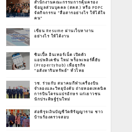
สำนักงานคณะกรรมการคุ้มครอง
ข้อมูลส่วนบุคคล (สคส.) หรือ PDPC
จัดกิจกรรม “สื่อสารอย่างไร ให้ได้ใจ
คน”
เขียน Resume ผ่านเว็บหางาน
อย่างไร ให้ได้งาน
ซิมเปิ้ล อินเทอร์เน็ต เปิดตัว
แอปพลิเคชัน ใหม่ พร็อพเพอร์ตี้ฮับ
(Propertyhub) เพื่อธุรกิจ
“อสังหาริมทรัพย์” ทั่วไทย
วช. ร่วมกับ สมาคมกีฬาเครื่องบิน
จำลองและวิทยุบังคับ ถ่ายทอดเทคนิค
การบินโดรนแปรอักษร แก่เยาวชน
นักประดิษฐ์รุ่นใหม่
ส่อพิรุจเงินบัญชีวัดหิรัญญาราม ชาว
บ้านร้องตรวจสอบ