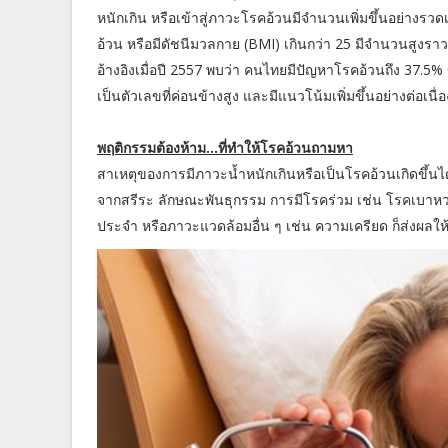
หนักเกิน หรือเข้าสู่ภาวะโรคอ้วนมีจำนวนเพิ่มขึ้นอย่า
อ้วน หรือมีดัชนีมวลกาย (BMI) เกินกว่า 25 มีจำนวนสูง
อ้างอิงเมื่อปี 2557 พบว่า คนไทยมีปัญหาโรคอ้วนถึง 37.5
เป็นตัวเลขที่ค่อนข้างสูง และมีแนวโน้มเพิ่มขึ้นอย่างต่อเนื่
พฤติกรรมต้องห้าม...ที่ทำให้โรคอ้วนถามหา
สาเหตุของการมีภาวะน้ำหนักเกินหรือเป็นโรคอ้วนเกิดขึ้น
จากสรีระ ลักษณะพันธุกรรม การมีโรคร่วม เช่น โรคเบาห
ประจำ หรือภาวะแวดล้อมอื่น ๆ เช่น ความเครียด ก็ส่งผลให้ร