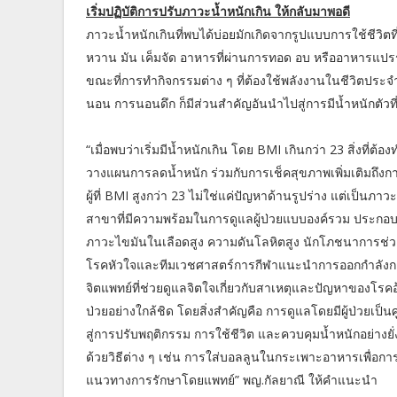
เริ่มปฏิบัติการปรับภาวะน้ำหนักเกิน ให้กลับมาพอดี
ภาวะน้ำหนักเกินที่พบได้บ่อยมักเกิดจากรูปแบบการใช้ชีว
หวาน มัน เค็มจัด อาหารที่ผ่านการทอด อบ หรืออาหารแปรรู
ขณะที่การทำกิจกรรมต่าง ๆ ที่ต้องใช้พลังงานในชีวิตประ
นอน การนอนดึก ก็มีส่วนสำคัญอันนำไปสู่การมีน้ำหนักตัวที
“เมื่อพบว่าเริ่มมีน้ำหนักเกิน โดย BMI เกินกว่า 23 สิ่งที่ต้อ
วางแผนการลดน้ำหนัก ร่วมกับการเช็คสุขภาพเพิ่มเติมถึงก
ผู้ที่ BMI สูงกว่า 23 ไม่ใช่แค่ปัญหาด้านรูปร่าง แต่เป็น
สาขาที่มีความพร้อมในการดูแลผู้ป่วยแบบองค์รวม ประกอบไป
ภาวะไขมันในเลือดสูง ความดันโลหิตสูง นักโภชนาการ
โรคหัวใจและทีมเวชศาสตร์การกีฬาแนะนำการออกกำลังกาย
จิตแพทย์ที่ช่วยดูแลจิตใจเกี่ยวกับสาเหตุและปัญหาของโรค
ป่วยอย่างใกล้ชิด โดยสิ่งสำคัญคือ การดูแลโดยมีผู้ป่วยเป
สู่การปรับพฤติกรรม การใช้ชีวิต และควบคุมน้ำหนักอย่างยั
ด้วยวิธีต่าง ๆ เช่น การใส่บอลลูนในกระเพาะอาหารเพื่
แนวทางการรักษาโดยแพทย์” พญ.กัลยาณี ให้คำแนะนำ