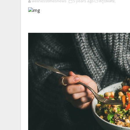
wellnesstimesnews
5 years ago
สกู๊ปพิเศษ,