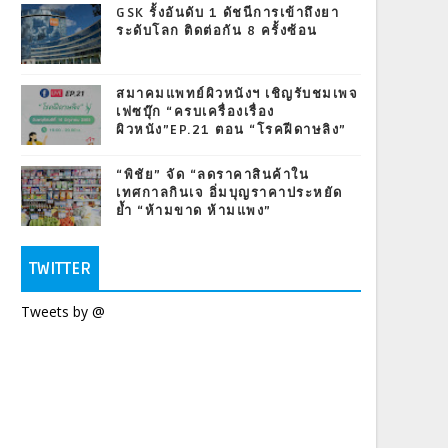
GSK รั้งอันดับ 1 ดัชนีการเข้าถึงยา
ระดับโลก ติดต่อกัน 8 ครั้งซ้อน
สมาคมแพทย์ผิวหนังฯ เชิญรับชมเพจ
เฟซบุ๊ก “ครบเครื่องเรื่อง
ผิวหนัง”EP.21 ตอน “โรคฝีดาษลิง”
“พิชัย” จัด “ลดราคาสินค้าใน
เทศกาลกินเจ อิ่มบุญราคาประหยัด
ย้ำ “ห้ามขาด ห้ามแพง”
TWITTER
Tweets by @