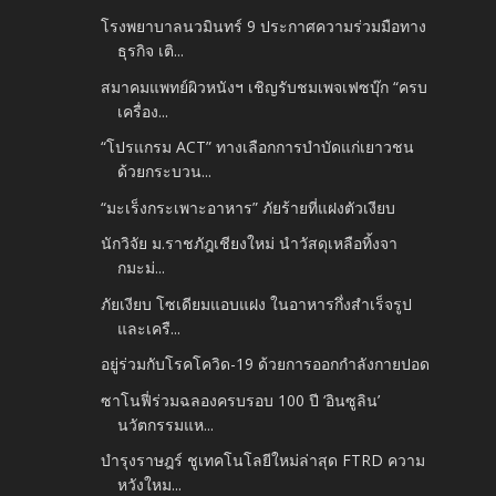
โรงพยาบาลนวมินทร์ 9 ประกาศความร่วมมือทาง
ธุรกิจ เติ...
สมาคมแพทย์ผิวหนังฯ เชิญรับชมเพจเฟซบุ๊ก “ครบ
เครื่อง...
“โปรแกรม ACT” ทางเลือกการบำบัดแก่เยาวชน
ด้วยกระบวน...
“มะเร็งกระเพาะอาหาร” ภัยร้ายที่แฝงตัวเงียบ
นักวิจัย ม.ราชภัฎเชียงใหม่ นำวัสดุเหลือทิ้งจา
กมะม่...
ภัยเงียบ โซเดียมแอบแฝง ในอาหารกึ่งสำเร็จรูป
และเครื...
อยู่ร่วมกับโรคโควิด-19 ด้วยการออกกำลังกายปอด
ซาโนฟี่ร่วมฉลองครบรอบ 100 ปี ‘อินซูลิน’
นวัตกรรมแห...
บำรุงราษฎร์ ชูเทคโนโลยีใหม่ล่าสุด FTRD ความ
หวังใหม...