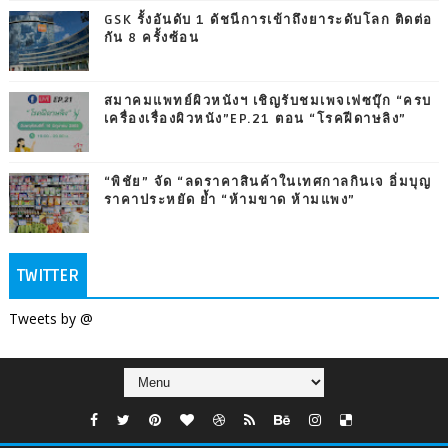
GSK รั้งอันดับ 1 ดัชนีการเข้าถึงยาระดับโลก ติดต่อ
กัน 8 ครั้งซ้อน
สมาคมแพทย์ผิวหนังฯ เชิญรับชมเพจเฟซบุ๊ก “ครบ
เครื่องเรื่องผิวหนัง”EP.21 ตอน “โรคฝีดาษลิง”
“พิชัย” จัด “ลดราคาสินค้าในเทศกาลกินเจ อิ่มบุญ
ราคาประหยัด ย้ำ “ห้ามขาด ห้ามแพง”
TWITTER
Tweets by @