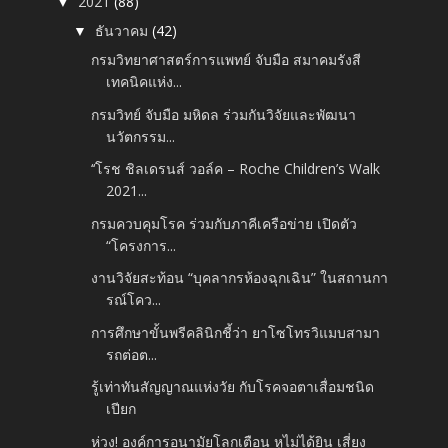
2021
(88)
▼
ธันวาคม
(42)
▼
กรมวิทยาศาสตร์การแพทย์ จับมือ สมาคมรังสี
เทคนิคแห่ง...
กรมวิทย์ จับมือ มหิดล ร่วมกันวิจัยและพัฒนา
นวัตกรรม...
‘‘โรช ชิลเดรนส์ วอล์ค – Roche Children’s Walk
2021...
กรมควบคุมโรค ร่วมกับภาคีเครือข่าย เปิดตัว
“โครงการ...
งานวิจัยสะท้อน “บุคลากรห้องฉุกเฉิน” ในสถานกา
รณ์โคว...
การศึกษาขั้นพรีคลินิกชี้ว่า ยาโซโทรวิแมบสามา
รถต่อต...
รู้เท่าทันสัญญาณแห่งวัย กับโรคจอตาเสื่อมชนิด
เปียก
ห่วง! องค์การอนามัยโลกเตือน หูไม่ได้ยิน เสี่ยง