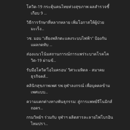
โควิด-19 กระตุ้นคนไทยห่วงสุขภาพ ผลสำรวจชี้
เกือบ 9 ...
วิธีการรักษาที่หลากหลาย เพิ่มโอกาสให้ผู้ป่วย
มะเร็ง...
วช. มอบ “เตียงพลิกตะแคงระบบไฟฟ้า” ป้องกัน
แผลกดทับ ...
ส่องแนวโน้มสถานการณ์การแพร่ระบาดโรคโค
วิด-19 ผ่านข้...
รับมือโควิด’โอไมครอน’ วิศวะมหิดล - สมาคม
ธุรกิจคลั...
คลินิกสุขภาพเพศ รพ.จุฬาลงกรณ์ เพื่อบุคคลข้าม
เพศแบบ...
ความแตกต่างทางพันธุกรรม: สู่การแพทย์จีโนมิกส์
ถอดร...
กรมวิทย์ฯ ร่วมกับ จุฬาฯ ผลิตสารละลายไฟโบรอิน
ไหมปรา...