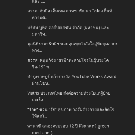
และโ...
สวรส. จับมือ เอ็มเทค สวทช. พัฒนา “เปล-เต็นท์
ความดั...
บริษัท บูทิค คอร์ปอเรชั่น จำกัด (มหาชน) และ
มหาวิท...
มูลนิธิรามาธิบดีฯ ขอบคุณทุกกำลังใจสู่ทีมบุคลากร
ทาง...
สวรส. หนุนวิจัย “ยาฟ้าทะลายโจรในผู้ป่วยโค
วิด-19” พ...
บำรุงราษฎร์ คว้ารางวัล YouTube Works Award
ผ่านโฆษ...
Viatris ประเทศไทย ส่งต่อความห่วงใยแก่ผู้ป่วย
มะเร็ง...
“รักษ” ชวน “รัก” สุขภาพ วอร์มร่างกายและจิตใจ
ให้สดใ...
พานาซี ฉลองครบรอบ 12 ปี ดึงศาสตร์ green
medicine (...