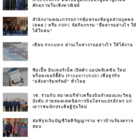
ศักยภาพในเชิงพาณิชย์
สำนักงานคณะกรรมการคุ้มครองข้อมูลส่วนบุคคล
(สคส.) หรือ PDPC จัดกิจกรรม “สื่อสารอย่างไร ให้
ได้ใจคน”
เขียน Resume ผ่านเว็บหางานอย่างไร ให้ได้งาน
ซิมเปิ้ล อินเทอร์เน็ต เปิดตัว แอปพลิเคชัน ใหม่
พร็อพเพอร์ตี้ฮับ (Propertyhub) เพื่อธุรกิจ
“อสังหาริมทรัพย์” ทั่วไทย
วช. ร่วมกับ สมาคมกีฬาเครื่องบินจำลองและวิทยุ
บังคับ ถ่ายทอดเทคนิคการบินโดรนแปรอักษร แก่
เยาวชนนักประดิษฐ์รุ่นใหม่
ส่อพิรุจเงินบัญชีวัดหิรัญญาราม ชาวบ้านร้องตรวจ
สอบ