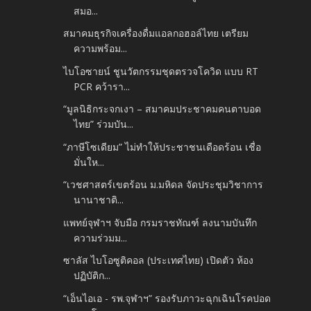
สมอ...
สมาคมธุรกิจเครื่องดื่มแอลกอฮอล์ไทย เตรียม
ความพร้อม...
ไบโอซายน์ ชูนวัตกรรมชุดตรวจโควิด แบบ RT
PCR คว้ารา...
“มูลนิธิกระจกเงา – สมาคมประชาคมคนตาบอด
ไทย” ร่วมบัน...
“ภาษีโซเดียม” ไม่ทำให้ประชาชนเดือดร้อน เชื่อ
มั่นให...
“เวชศาสตร์เขตร้อน ม.มหิดล จัดประชุมวิชาการ
นานาชาติ...
แพทย์จุฬาฯ จับมือ กรมราชทัณฑ์ ลงนามบันทึก
ความร่วมม...
ซาลัส ไบโอซูติคอล (ประเทศไทย) เปิดตัว ห้อง
ปฏิบัติก...
“เอ็นไอเอ - รพ.จุฬาฯ” รองรับภาวะฉุกเฉินโรคปอด