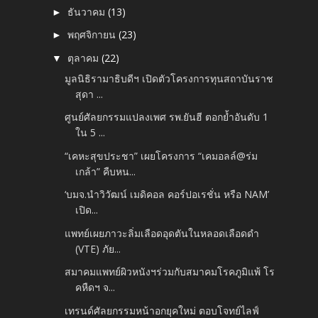
ธันวาคม
(13)
►
พฤศจิกายน
(23)
►
ตุลาคม
(22)
▼
มูลนิธิรามาธิบดีฯ เปิดตัวโครงการทุนสถาบันราช
สุดา ...
ศูนย์ศัลยกรรมแปลงเพศ รพ.ยันฮี ตอกย้ำอันดับ 1
ใน 5 ...
“เคหะสุขประชา” เผยโครงการ “เคมอลล์@ร่ม
เกล้า” คืบหน...
‘บมจ.นำวิวัฒน์ เมดิคอล คอร์ปอเรชั่น หรือ NAM’
เปิด...
แพทย์เผยภาวะลิ่มเลือดอุดตันในหลอดเลือดดำ
(VTE) ภัย...
สมาคมแพทย์ผิวหนังฯร่วมกับสมาคมโรคภูมิแพ้ โร
คหืดฯ จ...
เทรนด์ศัลยกรรมหน้าอกยุคใหม่ ตอบโจทย์ไลฟ์