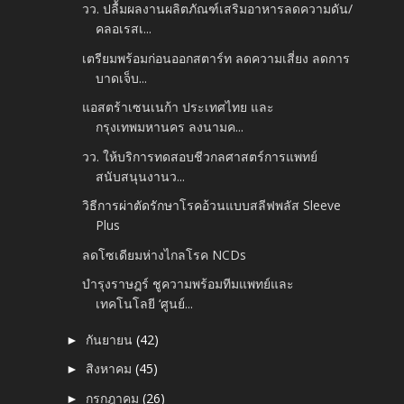
วว. ปลื้มผลงานผลิตภัณฑ์เสริมอาหารลดความดัน/
คลอเรสเ...
เตรียมพร้อมก่อนออกสตาร์ท ลดความเสี่ยง ลดการ
บาดเจ็บ...
แอสตร้าเซนเนก้า ประเทศไทย และ
กรุงเทพมหานคร ลงนามค...
วว. ให้บริการทดสอบชีวกลศาสตร์การแพทย์
สนับสนุนงานว...
วิธีการผ่าตัดรักษาโรคอ้วนแบบสลีฟพลัส Sleeve
Plus
ลดโซเดียมห่างไกลโรค NCDs
บำรุงราษฎร์ ชูความพร้อมทีมแพทย์และ
เทคโนโลยี ‘ศูนย์...
กันยายน
(42)
►
สิงหาคม
(45)
►
กรกฎาคม
(26)
►