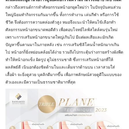
กล่าวถึงเทรนด์การทำศัลยกรรมหน้าอกยุคใหม่ว่า ในปัจจุบันคนส่วน
ใหญ่นิยมทำกิจกรรมกันมากขึ้น ทั้งการทำงาน เล่นกีฬา หรือการใช้
ชีวิต จึงต้องการความคล่องตัวสูง หมอจึงแนะนำให้คนไข้เลือกทำ
ศัลยกรรมหน้าอกขนาดพอดีตัว เพื่อตอบโจทย์ไลฟ์สไตล์คนรุ่นใหม่
เพราะการเสริมหน้าอกขนาดใหญ่เกินไป มีแต่ผลเสียและมักเกิด
ปัญหาขึ้นตามมาในภายหลัง เช่น การเสริมซิลิโคนน้ำหนักมากเกิน
ไป หน้าอกก็ยิ่งหย่อนคล้อยได้ง่าย รวมถึงไปกระตุ้นร่างกายสร้างผังพืด
ทำให้หน้าอกแข็ง ผิดรูป ดูไม่ธรรมชาติ ซึ่งการเสริมหน้าอกที่ให้
ผลลัพธ์ดี เนินอกต้องชิดด้านในและเต็มจากด้านบน เวลาสวมใส่
เสื้อผ้า จะยิ่งดูสวย บุคลิกดีมากขึ้น เพื่อภาพลักษณ์สวยดูดีในแบบของ
ตัวเองและมีความเป็นธรรมชาติมากที่สุด