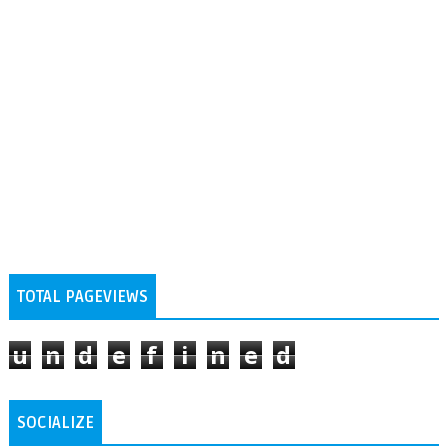
TOTAL PAGEVIEWS
u
n
d
e
f
i
n
e
d
SOCIALIZE