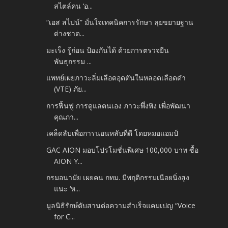
สไตล์คน ‘อ...
“เอส สไปน์” มั่นใจเทคนิคการรักษา ลุยขยายฐาน
ต่างชาต...
มะเร็ง รู้ก่อน ป้องกันได้ ด้วยการตรวจยีน
พันธุกรรม ...
แพทย์เผยภาวะลิ่มเลือดอุดตันในหลอดเลือดดำ
(VTE) ภัย...
การฟื้นฟู การดูแลตนเอง ภาวะพึ่งพิง เพื่อพัฒนา
คุณภา...
เคล็ดลับเพื่อการนอนหลับที่ดี โดยหมอแอมป์
GAC AION มอบโปรโมชั่นพิเศษ 100,000 บาท ซื้อ
AION Y...
กรมอนามัย เผยคน กทม. มีพฤติกรรมเนือยนิ่งสูง
แนะ ‘ห...
มูลนิธิรักษ์ตับสานต่อความสำเร็จแคมเปญ “Voice
for C...