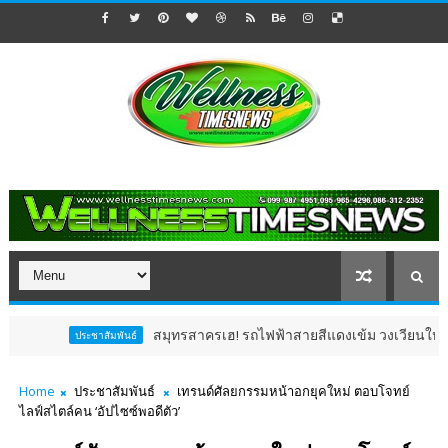
สมุทรสาครเฮ! รถไฟฟ้าสายสีแดงเข้ม วงเวียนใหญ่–มหาชัย 36
ประชาสัมพันธ์
Home
ประชาสัมพันธ์
เทรนด์ศัลยกรรมหน้าอกยุคใหม่ ตอบโจทย์
ไลฟ์สไตล์คน ‘อัปไซซ์พอดีตัว’