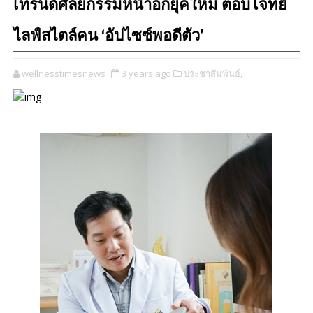
เทรนด์ศัลยกรรมหน้าอกยุคใหม่ ตอบโจทย์
ไลฟ์สไตล์คน ‘อัปไซซ์พอดีตัว’
wellnesstimesnews
3 years ago
ประชาสัมพันธ์,