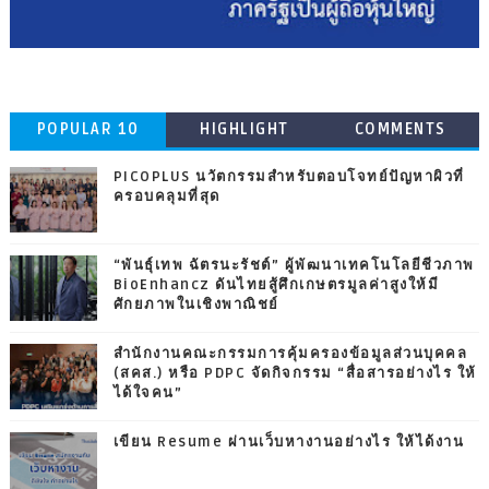
POPULAR 10
HIGHLIGHT
COMMENTS
PICOPLUS นวัตกรรมสำหรับตอบโจทย์ปัญหาผิวที่
ครอบคลุมที่สุด
“พันธุ์เทพ ฉัตรนะรัชต์” ผู้พัฒนาเทคโนโลยีชีวภาพ
BioEnhancz ดันไทยสู้ศึกเกษตรมูลค่าสูงให้มี
ศักยภาพในเชิงพาณิชย์
สำนักงานคณะกรรมการคุ้มครองข้อมูลส่วนบุคคล
(สคส.) หรือ PDPC จัดกิจกรรม “สื่อสารอย่างไร ให้
ได้ใจคน”
เขียน Resume ผ่านเว็บหางานอย่างไร ให้ได้งาน