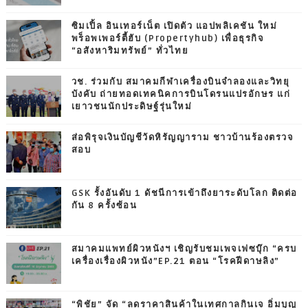
ซิมเปิ้ล อินเทอร์เน็ต เปิดตัว แอปพลิเคชัน ใหม่
พร็อพเพอร์ตี้ฮับ (Propertyhub) เพื่อธุรกิจ
“อสังหาริมทรัพย์” ทั่วไทย
วช. ร่วมกับ สมาคมกีฬาเครื่องบินจำลองและวิทยุ
บังคับ ถ่ายทอดเทคนิคการบินโดรนแปรอักษร แก่
เยาวชนนักประดิษฐ์รุ่นใหม่
ส่อพิรุจเงินบัญชีวัดหิรัญญาราม ชาวบ้านร้องตรวจ
สอบ
GSK รั้งอันดับ 1 ดัชนีการเข้าถึงยาระดับโลก ติดต่อ
กัน 8 ครั้งซ้อน
สมาคมแพทย์ผิวหนังฯ เชิญรับชมเพจเฟซบุ๊ก “ครบ
เครื่องเรื่องผิวหนัง”EP.21 ตอน “โรคฝีดาษลิง”
“พิชัย” จัด “ลดราคาสินค้าในเทศกาลกินเจ อิ่มบุญ