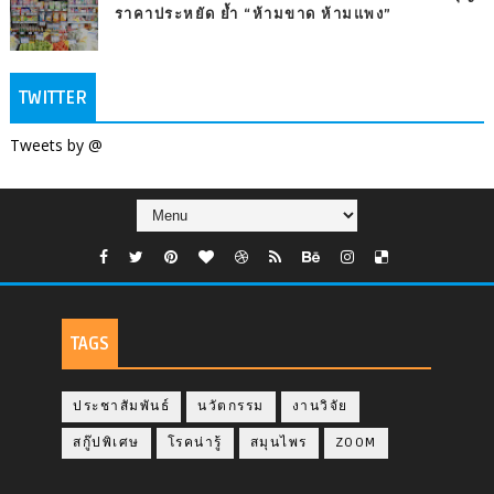
ราคาประหยัด ย้ำ “ห้ามขาด ห้ามแพง”
TWITTER
Tweets by @
TAGS
ประชาสัมพันธ์
นวัตกรรม
งานวิจัย
สกู๊ปพิเศษ
โรคน่ารู้
สมุนไพร
ZOOM