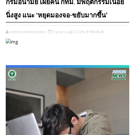
กรมอนามัย เผยคน กทม. มีพฤติกรรมเนือย
นิ่งสูง แนะ ‘หยุดมองจอ-ขยับมากขึ้น’
wellnesstimesnews
3 years ago
ประชาสัมพันธ์,