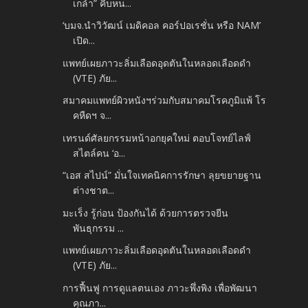
เกล้า” คืบหน...
‘บมจ.นำวิวัฒน์ เมดิคอล คอร์ปอเรชั่น หรือ NAM’
เปิด...
แพทย์เผยภาวะลิ่มเลือดอุดตันในหลอดเลือดดำ
(VTE) ภัย...
สมาคมแพทย์ผิวหนังฯร่วมกับสมาคมโรคภูมิแพ้ โร
คหืดฯ จ...
เทรนด์ศัลยกรรมหน้าอกยุคใหม่ ตอบโจทย์ไลฟ์
สไตล์คน ‘อ...
“เอส สไปน์” มั่นใจเทคนิคการรักษา ลุยขยายฐาน
ต่างชาต...
มะเร็ง รู้ก่อน ป้องกันได้ ด้วยการตรวจยีน
พันธุกรรม ...
แพทย์เผยภาวะลิ่มเลือดอุดตันในหลอดเลือดดำ
(VTE) ภัย...
การฟื้นฟู การดูแลตนเอง ภาวะพึ่งพิง เพื่อพัฒนา
คุณภา...