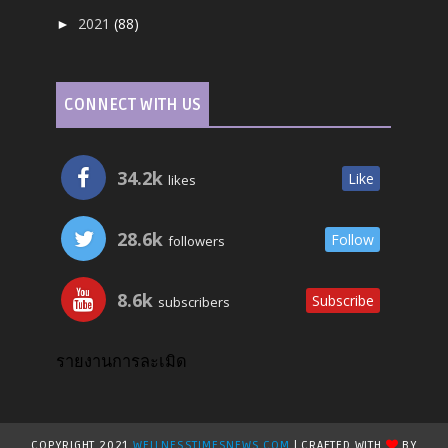
2021
(88)
►
CONNECT WITH US
34.2k
Like
likes
28.6k
Follow
followers
8.6k
Subscribe
subscribers
รายงานการละเมิด
COPYRIGHT 2021
WELLNESSTIMESNEWS.COM
| CRAFTED WITH
BY