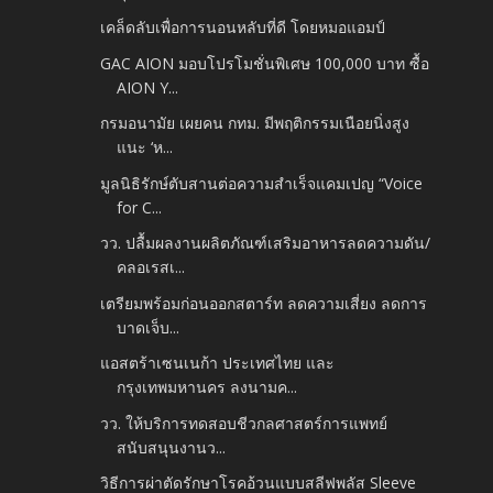
เคล็ดลับเพื่อการนอนหลับที่ดี โดยหมอแอมป์
GAC AION มอบโปรโมชั่นพิเศษ 100,000 บาท ซื้อ
AION Y...
กรมอนามัย เผยคน กทม. มีพฤติกรรมเนือยนิ่งสูง
แนะ ‘ห...
มูลนิธิรักษ์ตับสานต่อความสำเร็จแคมเปญ “Voice
for C...
วว. ปลื้มผลงานผลิตภัณฑ์เสริมอาหารลดความดัน/
คลอเรสเ...
เตรียมพร้อมก่อนออกสตาร์ท ลดความเสี่ยง ลดการ
บาดเจ็บ...
แอสตร้าเซนเนก้า ประเทศไทย และ
กรุงเทพมหานคร ลงนามค...
วว. ให้บริการทดสอบชีวกลศาสตร์การแพทย์
สนับสนุนงานว...
วิธีการผ่าตัดรักษาโรคอ้วนแบบสลีฟพลัส Sleeve