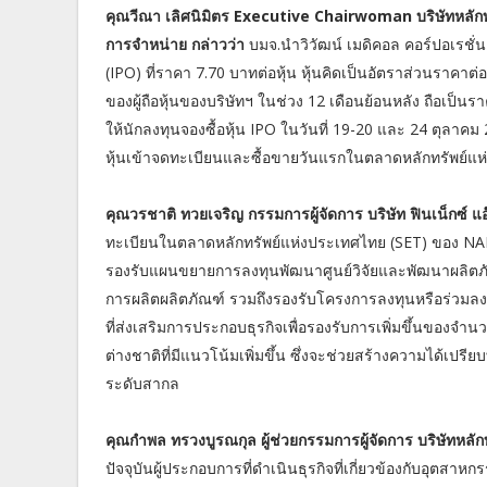
คุณวีณา เลิศนิมิตร Executive Chairwoman บริษัทหลักทร
การจำหน่าย กล่าวว่า
บมจ.นำวิวัฒน์ เมดิคอล คอร์ปอเรชั
(IPO) ที่ราคา 7.70 บาทต่อหุ้น หุ้นคิดเป็นอัตราส่วนราคาต่
ของผู้ถือหุ้นของบริษัทฯ ในช่วง 12 เดือนย้อนหลัง ถือเป็
ให้นักลงทุนจองซื้อหุ้น IPO ในวันที่ 19-20 และ 24 ตุลาคม
หุ้นเข้าจดทะเบียนและซื้อขายวันแรกในตลาดหลักทรัพย์แ
คุณวรชาติ ทวยเจริญ กรรมการผู้จัดการ บริษัท ฟินเน็กซ์ แ
ทะเบียนในตลาดหลักทรัพย์แห่งประเทศไทย (SET) ของ NAM
รองรับแผนขยายการลงทุนพัฒนาศูนย์วิจัยและพัฒนาผลิตภั
การผลิตผลิตภัณฑ์ รวมถึงรองรับโครงการลงทุนหรือร่วมลงทุ
ที่ส่งเสริมการประกอบธุรกิจเพื่อรองรับการเพิ่มขึ้นขอ
ต่างชาติที่มีแนวโน้มเพิ่มขึ้น ซึ่งจะช่วยสร้างความได้เปร
ระดับสากล
คุณกำพล ทรวงบูรณกุล ผู้ช่วยกรรมการผู้จัดการ บริษัทหลั
ปัจจุบันผู้ประกอบการที่ดำเนินธุรกิจที่เกี่ยวข้องกับอุตส