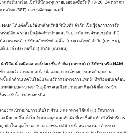
ต่อหุ้น พร้อมเปิดให้นักลงทุนรายย่อยจองซื้อวันที่ 19-20, 24 ตุลาคม
ะเทศไทย (SET) ปลายเดือนตุลาคมนี้
NAM ได้แต่งตั้งบริษัทหลักทรัพย์ ฟินันซ่า จำกัด เป็นผู้จัดการการจัด
รัพย์อีก 4 ราย เป็นผู้จัดจำหน่ายและรับประกันการจำหน่ายหุ้น IPO
กัด (มหาชน), บริษัทหลักทรัพย์ เคจีไอ (ประเทศไทย) จำกัด (มหาชน),
์ เมย์แบงก์ (ประเทศไทย) จำกัด (มหาชน)
ท นำวิวัฒน์ เมดิคอล คอร์ปอเรชั่น จำกัด (มหาชน) (บริษัทฯ) หรือ NAM
นำเข้า และจัดจำหน่ายเครื่องมือและอุปกรณ์ทางการแพทย์กลุ่มงาน
ษัทชั้นนำด้านเทคโนโลยีและนวัตกรรมทางการแพทย์” ที่พร้อมขับเคลื่อน
ารแพทย์แบบครบวงจรในภูมิภาคเอเชียตะวันออกเฉียงใต้ ซึ่งการเข้า
พื่อรองรับโอกาสทางธุรกิจ
รถบรรลุเป้าหมายการเติบโต ผ่าน 5 แนวทาง ได้แก่ (1.) รักษาการ
ายเพิ่มมากขึ้น ทั้งในส่วนของฐานลูกค้าเดิมที่เคยซื้อสินค้าหรือใช้บริการ
ิ่มลูกค้าในกลุ่มโรงพยาบาลเอกชน คลินิก หรือหน่วยงานองค์กรทาง