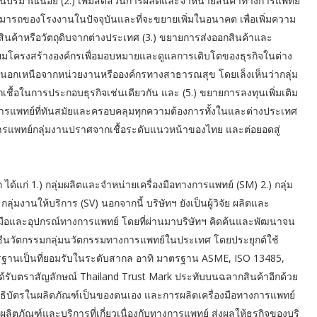
ารในปริมาณน้อย (2.) เพิ่มสัดส่วนการผลิตและจำหน่ายสินค้าทางการแพทย์
ารถของโรงงานในปัจจุบันและที่จะขยายเพิ่มในอนาคต เพื่อเพิ่มความ
้าหรือวัตถุดิบจากต่างประเทศ (3.) ขยายการส่งออกสินค้าและ
รียมโครงสร้างองค์กรเพื่อมอบหมายและดูแลการเติบโตของธุรกิจในต่าง
จที่นอกเหนือจากหน่วยงานหรือองค์กรทางสาธารณสุข โดยเล็งเห็นว่ากลุ่ม
กเชื้อในการประกอบธุรกิจเช่นเดียวกัน และ (5.) ขยายการลงทุนเพิ่มเติม
การแพทย์ที่ทันสมัยและครอบคลุมทุกความต้องการทั้งในและต่างประเทศ
อทางการแพทย์กลุ่มงานปราศจากเชื้อระดับแนวหน้าของไทย และต่อยอดสู่
 ได้แก่ 1.) กลุ่มผลิตและจำหน่ายเครื่องมือทางการแพทย์ (SM) 2.) กลุ่ม
ุ่มงานให้บริการ (SV) นอกจากนี้ บริษัทฯ ยังเป็นผู้วิจัย ผลิตและ
่องมือและอุปกรณ์ทางการแพทย์ โดยที่ผ่านมาบริษัทฯ คิดค้นและพัฒนาจน
ัญชีนวัตกรรมกลุ่มนวัตกรรมทางการแพทย์ในประเทศ โดยประยุกต์ใช้
ตรฐานเป็นที่ยอมรับในระดับสากล อาทิ มาตรฐาน ASME, ISO 13485,
้รับตราสัญลักษณ์ Thailand Trust Mark ประทับบนฉลากสินค้าอีกด้วย
ีสิทธิบัตรในผลิตภัณฑ์เป็นของตนเอง และการผลิตเครื่องมือทางการแพทย์
ลิตภัณฑ์และบริการที่เกี่ยวเนื่องกับทางการแพทย์ ส่งผลให้ธุรกิจของบริ