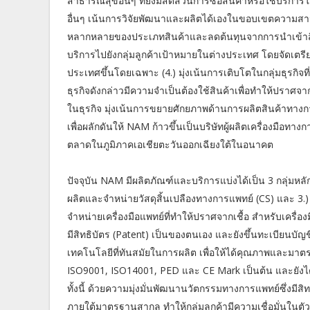
สาธารณสุขอื่นๆ ที่ยังมีสัดส่วนการซื้อสินค้าหรือใช้บริก
อื่นๆ เน้นการวิจัยพัฒนาและผลิตได้เองในขอบเขตความสาม
หลากหลายของประเภทสินค้าและลดต้นทุนจากการนำเข้าสินค
บริการไปยังกลุ่มลูกค้าเป้าหมายในต่างประเทศ โดยจัดเต
ประเทศขึ้นโดยเฉพาะ (4.) มุ่งเน้นการเติบโตในกลุ่มธุรกิ
ธุรกิจดังกล่าวมีความจำเป็นต้องใช้สินค้าเพื่อทำให้ปราศจา
ในธุรกิจ มุ่งเน้นการขยายศักยภาพด้านการผลิตสินค้าทาง
เพื่อผลักดันให้ NAM ก้าวขึ้นเป็นบริษัทผู้ผลิตเครื่องมื
ตลาดในภูมิภาคเอเชียตะวันออกเฉียงใต้ในอนาคต
ปัจจุบัน NAM มีผลิตภัณฑ์และบริการแบ่งได้เป็น 3 กลุ่มหลัก
ผลิตและจำหน่ายวัสดุสิ้นเปลืองทางการแพทย์ (CS) และ 3.) กล
จำหน่ายเครื่องมือแพทย์ที่ทำให้ปราศจากเชื้อ สำหรับเครื
มีสิทธิบัตร (Patent) เป็นของตนเอง และยังขึ้นทะเบียนบ
เทคโนโลยีที่ทันสมัยในการผลิต เพื่อให้ได้คุณภาพและมา
ISO9001, ISO14001, PED และ CE Mark เป็นต้น และยังได
ทั้งนี้ ด้วยความมุ่งมั่นพัฒนานวัตกรรมทางการแพทย์ซึ่งม
ภายใต้มาตรฐานสากล ทำให้กลุ่มลูกค้ามีความเชื่อมั่นในตัวผ