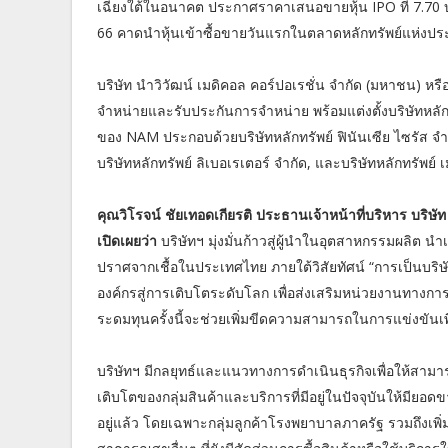
เฉียงใต้ในอนาคต ประกาศราคาเสนอขายหุ้น IPO ที่ 7.70 บาท
66 คาดนำหุ้นเข้าซื้อขายวันแรกในตลาดหลักทรัพย์แห่งปร
บริษัท นำวิวัฒน์ เมดิคอล คอร์ปอเรชั่น จำกัด (มหาชน) หรือ 
จำหน่ายและรับประกันการจำหน่าย พร้อมแต่งตั้งบริษัทหลักท
ของ NAM ประกอบด้วยบริษัทหลักทรัพย์ ฟินันเซีย ไซรัส จำ
บริษัทหลักทรัพย์ ลิเบอเรเตอร์ จำกัด, และบริษัทหลักทรัพย
คุณวิโรจน์ ชัยเทอดเกียรติ ประธานเจ้าหน้าที่บริหาร บริษั
เปิดเผยว่า
บริษัทฯ มุ่งมั่นก้าวสู่ผู้นำในอุตสาหกรรมผลิต 
ปราศจากเชื้อในประเทศไทย ภายใต้วิสัยทัศน์ “การเป็นบริ
องค์กรสู่การเติบโตระดับโลก เพื่อส่งเสริมหน่วยงานทางก
ระดมทุนครั้งนี้จะช่วยเพิ่มขีดความสามารถในการแข่งขันเ
บริษัทฯ มีกลยุทธ์และแนวทางการดำเนินธุรกิจเพื่อให้สามา
เติบโตของกลุ่มสินค้าและบริการที่มีอยู่ในปัจจุบันให้มียอดข
อยู่แล้ว โดยเฉพาะกลุ่มลูกค้าโรงพยาบาลภาครัฐ รวมถึงเพ