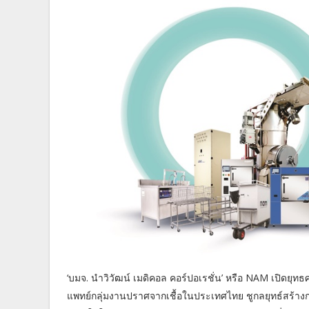
‘บมจ. นำวิวัฒน์ เมดิคอล คอร์ปอเรชั่น’ หรือ NAM เปิดยุ
แพทย์กลุ่มงานปราศจากเชื้อในประเทศไทย ชูกลยุทธ์สร้าง