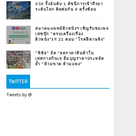
GSK รั้งอันดับ 1 ดัชนีการเข้าถึงยา
ระดับโลก ติดต่อกัน 8 ครั้งซ้อน
สมาคมแพทย์ผิวหนังฯ เชิญรับชมเพจ
เฟซบุ๊ก “ครบเครื่องเรื่อง
ผิวหนัง”EP.21 ตอน “โรคฝีดาษลิง”
“พิชัย” จัด “ลดราคาสินค้าใน
เทศกาลกินเจ อิ่มบุญราคาประหยัด
ย้ำ “ห้ามขาด ห้ามแพง”
TWITTER
Tweets by @