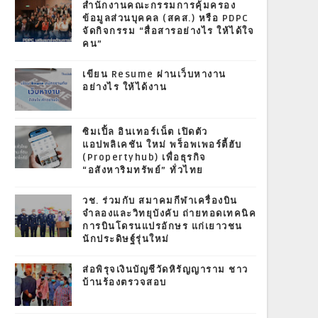
สำนักงานคณะกรรมการคุ้มครอง
ข้อมูลส่วนบุคคล (สคส.) หรือ PDPC
จัดกิจกรรม “สื่อสารอย่างไร ให้ได้ใจ
คน”
เขียน Resume ผ่านเว็บหางาน
อย่างไร ให้ได้งาน
ซิมเปิ้ล อินเทอร์เน็ต เปิดตัว
แอปพลิเคชัน ใหม่ พร็อพเพอร์ตี้ฮับ
(Propertyhub) เพื่อธุรกิจ
“อสังหาริมทรัพย์” ทั่วไทย
วช. ร่วมกับ สมาคมกีฬาเครื่องบิน
จำลองและวิทยุบังคับ ถ่ายทอดเทคนิค
การบินโดรนแปรอักษร แก่เยาวชน
นักประดิษฐ์รุ่นใหม่
ส่อพิรุจเงินบัญชีวัดหิรัญญาราม ชาว
บ้านร้องตรวจสอบ