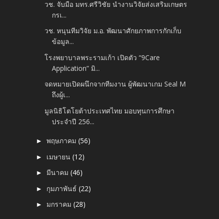
วช. จับมือ มทร.ศรีวิชัย นำงานวิจัยส่งเสริมเกษตร
กรเ...
วช. หนุนทีมวิจัย ม.อ. พัฒนาศักยภาพการกักเก็บ
ข้อมูล...
โรงพยาบาลพระรามเก้า เปิดตัว “9Care
Application” มิ...
จดหมายเปิดผนึกจากทีมงาน ผู้พัฒนาเกม Seal M
ถึงผู้เ...
มูลนิธิโตโยต้าประเทศไทย มอบทุนการศึกษา
ประจำปี 256...
พฤษภาคม
(56)
►
เมษายน
(12)
►
มีนาคม
(46)
►
กุมภาพันธ์
(22)
►
มกราคม
(28)
►