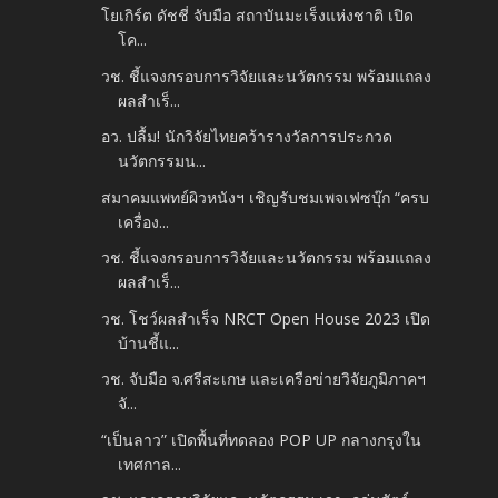
โยเกิร์ต ดัชชี่ จับมือ สถาบันมะเร็งแห่งชาติ เปิด
โค...
วช. ชี้แจงกรอบการวิจัยและนวัตกรรม พร้อมแถลง
ผลสำเร็...
อว. ปลื้ม! นักวิจัยไทยคว้ารางวัลการประกวด
นวัตกรรมน...
สมาคมแพทย์ผิวหนังฯ เชิญรับชมเพจเฟซบุ๊ก “ครบ
เครื่อง...
วช. ชี้แจงกรอบการวิจัยและนวัตกรรม พร้อมแถลง
ผลสำเร็...
วช. โชว์ผลสำเร็จ NRCT Open House 2023 เปิด
บ้านชี้แ...
วช. จับมือ จ.ศรีสะเกษ และเครือข่ายวิจัยภูมิภาคฯ
จั...
“เป็นลาว” เปิดพื้นที่ทดลอง POP UP กลางกรุงใน
เทศกาล...