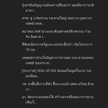
รู้เท่าทันสัญญาณอันตรายที่บอกว่า คุณมีอาการแพ้
อาหา...
สรพ. ชู นวัตกรรม รพ.หาดใหญ่ ลดภาระบุคลากร
แพทย์-ลดค...
สมาคมเวชสำอางและศัลยศาสตร์ผิวพรรณ ร่วม
กับ อิมคาส I...
สี่พันธมิตรภาครัฐและเอกชนชั้นนำ เปิดโครงการ
“ก้าวส...
แพทยสภาห่วงใยปัญหาการลาออก และขาดแคลน
แพทย์ ของกระท...
[ประกาศ] SEAL M SEA อัปเดตใหญ่ครั้งแรก ‘ฉล
องเพิ่มค...
วช. ลงพื้นที่เกาะสีชัง ฟื้นระบบนิเวศทะเลไทย ด้วย
งา...
อว. จัดบรรเลงเพลงใต้ สร้างสรรค์จินตนาการผ่าน
เสียงใ...