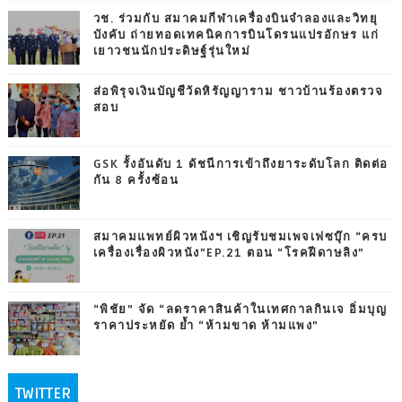
วช. ร่วมกับ สมาคมกีฬาเครื่องบินจำลองและวิทยุ
บังคับ ถ่ายทอดเทคนิคการบินโดรนแปรอักษร แก่
เยาวชนนักประดิษฐ์รุ่นใหม่
ส่อพิรุจเงินบัญชีวัดหิรัญญาราม ชาวบ้านร้องตรวจ
สอบ
GSK รั้งอันดับ 1 ดัชนีการเข้าถึงยาระดับโลก ติดต่อ
กัน 8 ครั้งซ้อน
สมาคมแพทย์ผิวหนังฯ เชิญรับชมเพจเฟซบุ๊ก “ครบ
เครื่องเรื่องผิวหนัง”EP.21 ตอน “โรคฝีดาษลิง”
“พิชัย” จัด “ลดราคาสินค้าในเทศกาลกินเจ อิ่มบุญ
ราคาประหยัด ย้ำ “ห้ามขาด ห้ามแพง”
TWITTER