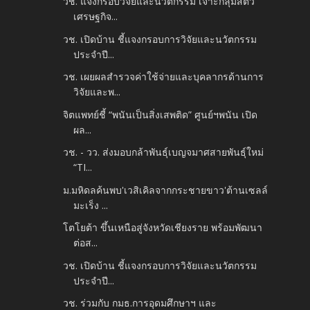
วช. แจงกรอบวิจัยและนวัตกรรม เจาะกลุ่มสัตว์
เศรษฐกิจ...
วช. เปิดบ้าน ชี้แจงกรอบการวิจัยและนวัตกรรม
ประจำปี...
วช. เผยผลสำรวจค่าใช้จ่ายและบุคลากรด้านการ
วิจัยและพ...
จิตแพทย์ชี้ “พนันเป็นสิ่งเสพติด” ศูนย์ฯพนัน เปิด
ผล...
วช. - วว. ส่งมอบกล้าพันธุ์เบญจมาศสายพันธุ์ใหม่
“TI...
ม.มหิดลค้นพบ'เวสิเคิลจากกระชายขาว'ต้านเซลล์
มะเร็ง ...
โตโยต้า ขึ้นเหนือสู่จังหวัดเชียงราย พร้อมพัฒนา
ต่อส...
วช. เปิดบ้าน ชี้แจงกรอบการวิจัยและนวัตกรรม
ประจำปี...
วช. ร่วมกับ กมธ.การอุดมศึกษาฯ และ