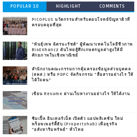
POPULAR 10
HIGHLIGHT
COMMENTS
PICOPLUS นวัตกรรมสำหรับตอบโจทย์ปัญหาผิวที่
ครอบคลุมที่สุด
“พันธุ์เทพ ฉัตรนะรัชต์” ผู้พัฒนาเทคโนโลยีชีวภาพ
BioEnhancz ดันไทยสู้ศึกเกษตรมูลค่าสูงให้มี
ศักยภาพในเชิงพาณิชย์
สำนักงานคณะกรรมการคุ้มครองข้อมูลส่วนบุคคล
(สคส.) หรือ PDPC จัดกิจกรรม “สื่อสารอย่างไร ให้
ได้ใจคน”
เขียน Resume ผ่านเว็บหางานอย่างไร ให้ได้งาน
ซิมเปิ้ล อินเทอร์เน็ต เปิดตัว แอปพลิเคชัน ใหม่
พร็อพเพอร์ตี้ฮับ (Propertyhub) เพื่อธุรกิจ
“อสังหาริมทรัพย์” ทั่วไทย