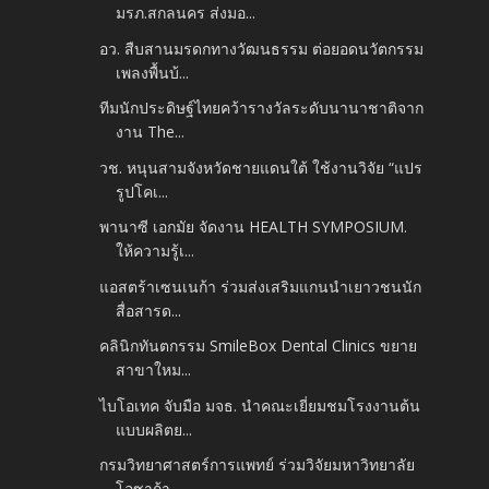
มรภ.สกลนคร ส่งมอ...
อว. สืบสานมรดกทางวัฒนธรรม ต่อยอดนวัตกรรม
เพลงพื้นบ้...
ทีมนักประดิษฐ์ไทยคว้ารางวัลระดับนานาชาติจาก
งาน The...
วช. หนุนสามจังหวัดชายแดนใต้ ใช้งานวิจัย “แปร
รูปโคเ...
พานาซี เอกมัย จัดงาน HEALTH SYMPOSIUM.
ให้ความรู้เ...
แอสตร้าเซนเนก้า ร่วมส่งเสริมแกนนำเยาวชนนัก
สื่อสารด...
คลินิกทันตกรรม SmileBox Dental Clinics ขยาย
สาขาใหม...
ไบโอเทค จับมือ มจธ. นำคณะเยี่ยมชมโรงงานต้น
แบบผลิตย...
กรมวิทยาศาสตร์การแพทย์ ร่วมวิจัยมหาวิทยาลัย
โอซาก้า...