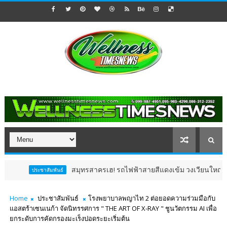
สมุทรสาครเฮ! รถไฟฟ้าสายสีแดงเข้ม วงเวียนใหญ่–มหาชัย 36.8 ก
ระชาสัมพันธ์
Home
ประชาสัมพันธ์
โรงพยาบาลพญาไท 2 ต่อยอดความร่วมมือกับ
แอสตร้าเซนเนก้า จัดนิทรรศการ " THE ART OF X-RAY " ชูนวัตกรรม AI เพื่อ
ยกระดับการคัดกรองมะเร็งปอดระยะเริ่มต้น