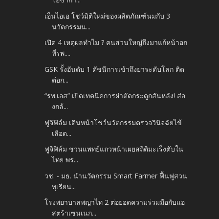
เอ็นไอเอ โชว์มิติใหม่ของผลิตภัณฑ์นมกับ 3
นวัตกรรมน...
เปิด 4 เหตุผลทำไม ? คนส่วนใหญ่ถึงมาแก้หน้าอก
ที่รพ....
GSK รั้งอันดับ 1 ดัชนีการเข้าถึงยาระดับโลก ติด
ต่อก...
“รพ.เอส” เปิดเทคนิคการผ่าตัดกระดูกสันหลัง! ส่อ
งกล้...
ฟูจิฟิล์ม เดินหน้าโชว์นวัตกรรมตรวจวินิจฉัยไข้
เลือด...
ฟูจิฟิล์ม ชวนแพทย์แถวหน้าเผยสถิติมะเร็งตับใน
ไทย พร...
วช. - มธ. นำนวัตกรรม Smart Farmer ฟื้นฟูสวน
ทุเรียน...
โรงพยาบาลพญาไท 2 ต่อยอดความร่วมมือกับแอ
สตร้าเซนเนก...