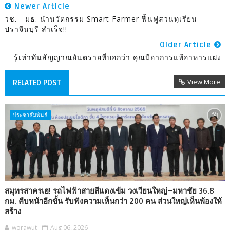
Newer Article
วช. - มธ. นำนวัตกรรม Smart Farmer ฟื้นฟูสวนทุเรียน
ปราจีนบุรี สำเร็จ!!
Older Article
รู้เท่าทันสัญญาณอันตรายที่บอกว่า คุณมีอาการแพ้อาหารแฝง
View More
RELATED POST
ประชาสัมพันธ์
สมุทรสาครเฮ! รถไฟฟ้าสายสีแดงเข้ม วงเวียนใหญ่–มหาชัย 36.8
กม. คืบหน้าอีกขั้น รับฟังความเห็นกว่า 200 คน ส่วนใหญ่เห็นพ้องให้
สร้าง
worawut
Aug 06, 2026