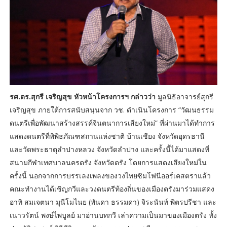
รศ.ดร.สุกรี เจริญสุข หัวหน้าโครงการฯ กล่าวว่า
มูลนิธิอาจารย์สุกรี
เจริญสุข ภายใต้การสนับสนุนจาก วช. ดำเนินโครงการ “วัฒนธรรม
ดนตรีเพื่อพัฒนาสร้างสรรค์จินตนาการเสียงใหม่” ที่ผ่านมาได้ทำการ
แสดงดนตรีที่พิพิธภัณฑสถานแห่งชาติ บ้านเชียง จังหวัดอุดรธานี
และวัดพระธาตุลำปางหลวง จังหวัดลำปาง และครั้งนี้ได้มาแสดงที่
สนามกีฬาเทศบาลนครตรัง จังหวัดตรัง โดยการแสดงเสียงใหม่ใน
ครั้งนี้ นอกจากการบรรเลงเพลงของวงไทยซิมโฟนีออร์เคสตราแล้ว
คณะทำงานได้เชิญกวีและวงดนตรีท้องถิ่นของเมืองตรังมาร่วมแสดง
อาทิ สมเจตนา มุนีโมไนย (พันดา ธรรมดา) จิระนันท์ พิตรปรีชา และ
เนาวรัตน์ พงษ์ไพบูลย์ มาอ่านบทกวี เล่าความเป็นมาของเมืองตรัง ทั้ง