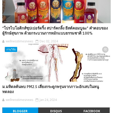
“โปรไบโอติกส์ซุปเปอร์ดริ้ง สปาร์คกลิ้ง ยีสต์คอมบูฉะ” คำตอบของ
ผู้รักษ์สุขภาพ ด้วยกระบวนการหมักแบบธรรมชาติ 100%
wellnesstimesnews
Dec 02, 2024
งานวิจัย
ม.มหิดลค้นพบ PM2.5 เสี่ยงกระดูกพรุนจากภาวะอักเสบในหนู
ทดลอง
wellnesstimesnews
Jan 24, 2024
BLOGGER
DISQUS
FACEBOOK