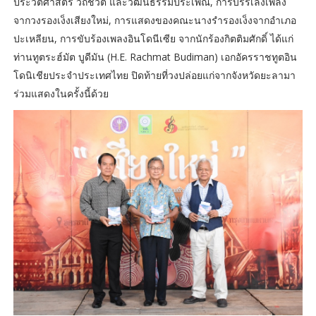
ประวัติศาสตร์ วิถีชีวิต และวัฒนธรรมประเพณี, การบรรเลงเพลง
จากวงรองเง็งเสียงใหม่, การแสดงของคณะนางรำรองเง็งจากอำเภอ
ปะเหลียน, การขับร้องเพลงอินโดนีเซีย จากนักร้องกิตติมศักดิ์ ได้แก่
ท่านทูตระฮ์มัต บูดีมัน (H.E. Rachmat Budiman) เอกอัครราชทูตอิน
โดนิเชียประจำประเทศไทย ปิดท้ายที่วงปล่อยแก่จากจังหวัดยะลามา
ร่วมแสดงในครั้งนี้ด้วย