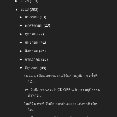
2024
(113)
►
2023
(383)
▼
ธันวาคม
(13)
►
พฤศจิกายน
(23)
►
ตุลาคม
(22)
►
กันยายน
(42)
►
สิงหาคม
(45)
►
กรกฎาคม
(26)
►
มิถุนายน
(48)
▼
รมว.อว. เปิดมหกรรมงานวิจัยส่วนภูมิภาค ครั้งที่
12 ...
วช. จับมือ รร.นรต. KICK OFF นวัตกรรมยุติธรรม
ท้าทาย...
โยเกิร์ต ดัชชี่ จับมือ สถาบันมะเร็งแห่งชาติ เปิด
โค...