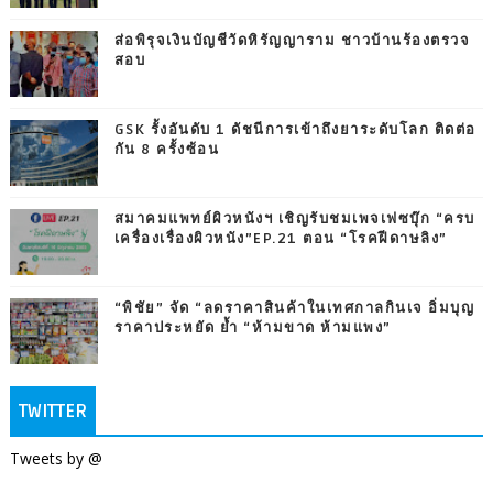
ส่อพิรุจเงินบัญชีวัดหิรัญญาราม ชาวบ้านร้องตรวจ
สอบ
GSK รั้งอันดับ 1 ดัชนีการเข้าถึงยาระดับโลก ติดต่อ
กัน 8 ครั้งซ้อน
สมาคมแพทย์ผิวหนังฯ เชิญรับชมเพจเฟซบุ๊ก “ครบ
เครื่องเรื่องผิวหนัง”EP.21 ตอน “โรคฝีดาษลิง”
“พิชัย” จัด “ลดราคาสินค้าในเทศกาลกินเจ อิ่มบุญ
ราคาประหยัด ย้ำ “ห้ามขาด ห้ามแพง”
TWITTER
Tweets by @