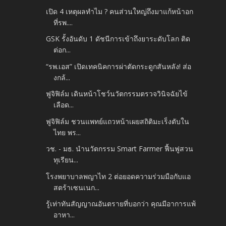
เปิด 4 เหตุผลทำไม ? คนส่วนใหญ่ถึงมาแก้หน้าอก
ที่รพ....
GSK รั้งอันดับ 1 ดัชนีการเข้าถึงยาระดับโลก ติด
ต่อก...
“รพ.เอส” เปิดเทคนิคการผ่าตัดกระดูกสันหลัง! ส่อ
งกล้...
ฟูจิฟิล์ม เดินหน้าโชว์นวัตกรรมตรวจวินิจฉัยไข้
เลือด...
ฟูจิฟิล์ม ชวนแพทย์แถวหน้าเผยสถิติมะเร็งตับใน
ไทย พร...
วช. - มธ. นำนวัตกรรม Smart Farmer ฟื้นฟูสวน
ทุเรียน...
โรงพยาบาลพญาไท 2 ต่อยอดความร่วมมือกับแอ
สตร้าเซนเนก...
รู้เท่าทันสัญญาณอันตรายที่บอกว่า คุณมีอาการแพ้
อาหา...