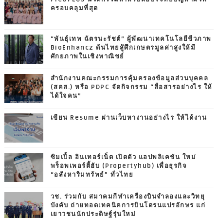
ครอบคลุมที่สุด
“พันธุ์เทพ ฉัตรนะรัชต์” ผู้พัฒนาเทคโนโลยีชีวภาพ
BioEnhancz ดันไทยสู้ศึกเกษตรมูลค่าสูงให้มี
ศักยภาพในเชิงพาณิชย์
สำนักงานคณะกรรมการคุ้มครองข้อมูลส่วนบุคคล
(สคส.) หรือ PDPC จัดกิจกรรม “สื่อสารอย่างไร ให้
ได้ใจคน”
เขียน Resume ผ่านเว็บหางานอย่างไร ให้ได้งาน
ซิมเปิ้ล อินเทอร์เน็ต เปิดตัว แอปพลิเคชัน ใหม่
พร็อพเพอร์ตี้ฮับ (Propertyhub) เพื่อธุรกิจ
“อสังหาริมทรัพย์” ทั่วไทย
วช. ร่วมกับ สมาคมกีฬาเครื่องบินจำลองและวิทยุ
บังคับ ถ่ายทอดเทคนิคการบินโดรนแปรอักษร แก่
เยาวชนนักประดิษฐ์รุ่นใหม่