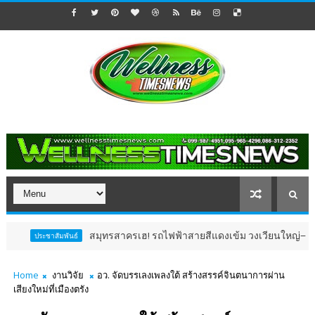
สมุทรสาครเฮ! รถไฟฟ้าสายสีแดงเข้ม วงเวียนใหญ่–มหาชัย 36.8 กม. คืบหน
ธ์
Home
งานวิจัย
อว. จัดบรรเลงเพลงใต้ สร้างสรรค์จินตนาการผ่าน
เสียงใหม่ที่เมืองตรัง