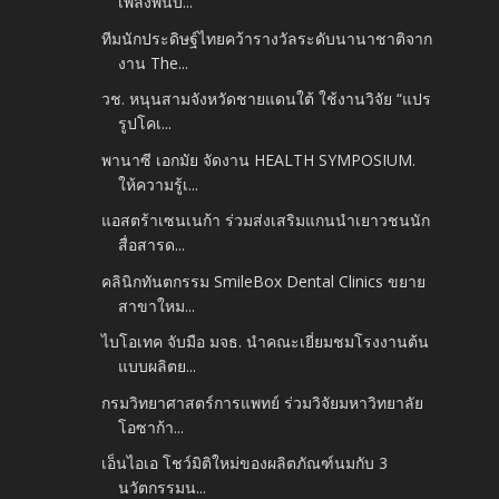
เพลงพื้นบ้...
ทีมนักประดิษฐ์ไทยคว้ารางวัลระดับนานาชาติจาก
งาน The...
วช. หนุนสามจังหวัดชายแดนใต้ ใช้งานวิจัย “แปร
รูปโคเ...
พานาซี เอกมัย จัดงาน HEALTH SYMPOSIUM.
ให้ความรู้เ...
แอสตร้าเซนเนก้า ร่วมส่งเสริมแกนนำเยาวชนนัก
สื่อสารด...
คลินิกทันตกรรม SmileBox Dental Clinics ขยาย
สาขาใหม...
ไบโอเทค จับมือ มจธ. นำคณะเยี่ยมชมโรงงานต้น
แบบผลิตย...
กรมวิทยาศาสตร์การแพทย์ ร่วมวิจัยมหาวิทยาลัย
โอซาก้า...
เอ็นไอเอ โชว์มิติใหม่ของผลิตภัณฑ์นมกับ 3
นวัตกรรมน...