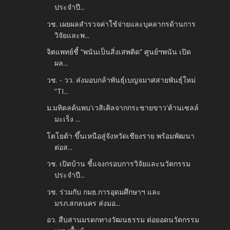
ประจำปี...
วช. เผยผลสำรวจค่าใช้จ่ายและบุคลากรด้านการ
วิจัยและพ...
จิตแพทย์ชี้ “พนันเป็นสิ่งเสพติด” ศูนย์ฯพนัน เปิด
ผล...
วช. - วว. ส่งมอบกล้าพันธุ์เบญจมาศสายพันธุ์ใหม่
“TI...
ม.มหิดลค้นพบ'เวสิเคิลจากกระชายขาว'ต้านเซลล์
มะเร็ง ...
โตโยต้า ขึ้นเหนือสู่จังหวัดเชียงราย พร้อมพัฒนา
ต่อส...
วช. เปิดบ้าน ชี้แจงกรอบการวิจัยและนวัตกรรม
ประจำปี...
วช. ร่วมกับ กมธ.การอุดมศึกษาฯ และ
มรภ.สกลนคร ส่งมอ...
อว. สืบสานมรดกทางวัฒนธรรม ต่อยอดนวัตกรรม