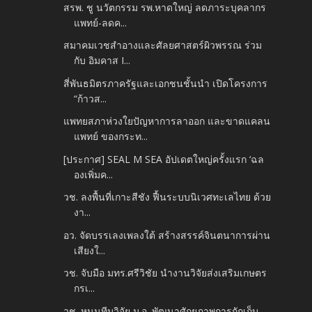
สรพ. ชู นวัตกรรม รพ.หาดใหญ่ ลดภาระบุคลากร
แพทย์-ลดค...
สมาคมเวชสำอางและศัลยศาสตร์ผิวพรรณ ร่วม
กับ อิมคาส I...
สี่พันธมิตรภาครัฐและเอกชนชั้นนำ เปิดโครงการ
“ก้าวส...
แพทยสภาห่วงใยปัญหาการลาออก และขาดแคลน
แพทย์ ของกระท...
[ประกาศ] SEAL M SEA อัปเดตใหญ่ครั้งแรก ‘ฉล
องเพิ่มค...
วช. ลงพื้นที่เกาะสีชัง ฟื้นระบบนิเวศทะเลไทย ด้วย
งา...
อว. จัดบรรเลงเพลงใต้ สร้างสรรค์จินตนาการผ่าน
เสียงใ...
วช. จับมือ มทร.ศรีวิชัย นำงานวิจัยส่งเสริมเกษตร
กรเ...
วช. หนุนทีมวิจัย ม.อ. พัฒนาศักยภาพการกักเก็บ