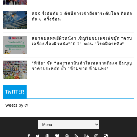
GSK รั้งอันดับ 1 ดัชนีการเข้าถึงยาระดับโลก ติดต่อ
กัน 8 ครั้งซ้อน
สมาคมแพทย์ผิวหนังฯ เชิญรับชมเพจเฟซบุ๊ก “ครบ
เครื่องเรื่องผิวหนัง”EP.21 ตอน “โรคฝีดาษลิง”
“พิชัย” จัด “ลดราคาสินค้าในเทศกาลกินเจ อิ่มบุญ
ราคาประหยัด ย้ำ “ห้ามขาด ห้ามแพง”
TWITTER
Tweets by @