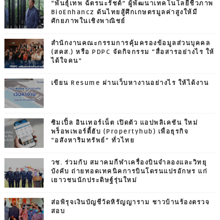
“พันธุ์เทพ ฉัตรนะรัชต์” ผู้พัฒนาเทคโนโลยีชีวภาพ
BioEnhancz ดันไทยสู้ศึกเกษตรมูลค่าสูงให้มี
ศักยภาพในเชิงพาณิชย์
สำนักงานคณะกรรมการคุ้มครองข้อมูลส่วนบุคคล
(สคส.) หรือ PDPC จัดกิจกรรม “สื่อสารอย่างไร ให้
ได้ใจคน”
เขียน Resume ผ่านเว็บหางานอย่างไร ให้ได้งาน
ซิมเปิ้ล อินเทอร์เน็ต เปิดตัว แอปพลิเคชัน ใหม่
พร็อพเพอร์ตี้ฮับ (Propertyhub) เพื่อธุรกิจ
“อสังหาริมทรัพย์” ทั่วไทย
วช. ร่วมกับ สมาคมกีฬาเครื่องบินจำลองและวิทยุ
บังคับ ถ่ายทอดเทคนิคการบินโดรนแปรอักษร แก่
เยาวชนนักประดิษฐ์รุ่นใหม่
ส่อพิรุจเงินบัญชีวัดหิรัญญาราม ชาวบ้านร้องตรวจ
สอบ