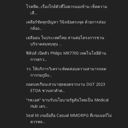
โรคหืด...เรื่องใกล้ตัวที่ไม่ควรมองข้าม เช็คความ
เสี...
เคลียร์ชัดทุกปัญหา วินิจฉัยตรงจุด ด้วยการส่อง
กล้อง...
เฮลีออน ในประเทศไทย สานต่อโครงการชวน
บริจาคสมทบทุน ...
ฟิลิปส์ เปิดตัว Philips MR7700 เทคโนโลยีด้าน
การตรว...
วว. ให้บริการวิเคราะห์ทดสอบความสามารถลด
การก่อภูมิแ...
ถอดบทเรียนเสวนาสุดฮอตจากงาน DGT 2023
ETDA ชวนหาคำต...
“รพ.เอส” ขานรับนโยบายรัฐดันไทยเป็น Medical
Hub เตร...
Seal M เกมมือถือ Casual MMORPG ที่เกมเมอร์ไม่
ควรพล...