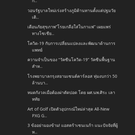
กิ...
วอนรัฐบาลใหม่เร่งสร้างภูมิต้านทานตั้งแต่ปฐมวัย
เติ...
เตือนภัยสุขภาพ“โรยเกลือใส่ในกาแฟ” เผยแพร่
ทางโซเชีย...
โควิด-19 กับการเปลี่ยนแปลงและพัฒนาด้านการ
แพทย์
ความจำเป็นของ “วัคซีนโควิด-19” วัคซีนพื้นฐาน
สำห...
โรงพยาบาลกรุงสยามเซนต์คาร์ลอส ทุ่มงบกว่า 50
ล้านบา...
หมดกังวลเมื่อต้องผ่าตัดปอด โดย ผศ.นพ.ศิระ เลา
หทัย
Art of Golf เปิดตัวอุปกรณ์ใหม่ล่าสุด All-New
PXG G...
3 ข้ออย่ามองข้าม! แอสตร้าเซนเนก้า แนะปัจจัยที่ผู้
ห...