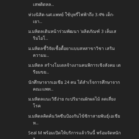
เสพติดหล...
ห่วงนิสิต-นศ.แพทย์ ใช้บุหรี่ไฟฟ้าถึง 3.4% เด็ก-
เยา...
ม.มหิดลเดินหน้าร่วมพัฒนา 'ผลิตภัณฑ์ 3 เค็มเส
ริมไอโ...
ม.มหิดลชี้วิจัยเชื้อดื้อยาแบบสหสาขาวิชา เสริม
ความม...
ม.มหิดล สร้างโมเดลจ้างงานคนพิการเชิงสังคม เต
รียมขย...
นักศึกษาจากเอเชีย 24 คน ได้สำเร็จการศึกษาจาก
คณะแพท...
ม.มหิดลแนะวิธีง่าย กะปริมาณผักผลไม้ ลดเสี่ยง
โรค
ม.มหิดลคิดค้นวัคซีนป้องกันไข้ซิกาสายพันธุ์เอเชีย
ห...
Seal M พร้อมเปิดให้บริการแล้ววันนี้ พร้อมจัดหนัก