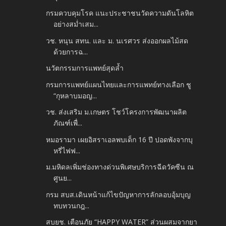
กรมควบคุมโรค แนะประชาชนวัดความดันโลหิต
อย่างสม่ำเสม...
วช. หนุน สทน. และ ม. นเรศวร ส่งออกผลไม้สด
ด้วยการฉ...
นวัตกรรมการแพทย์สุดล้ำ
กรมการแพทย์แผนไทยและการแพทย์ทางเลือก ชู
“กุหลาบมอญ...
วช. ส่งเสริม ม.เกษตร โชว์โครงการพัฒนาผลิต
ภัณฑ์เพื่...
หมอรามา เผยอิสราเอลพบเด็ก 16 ปี ปอดพังจากบุ
หรี่ไฟฟ...
ม.มหิดลเพิ่มช่องทางด่วนพิเศษบริการฉีดวัคซีน ณ
ศูนย...
กรม สบส.เดินหน้าแก้ไขปัญหาการลักลอบอุ้มบุญ
ทบทวนกฎ...
สบยช. เตือนภัย “HAPPY WATER” ส่วนผสมจากยา