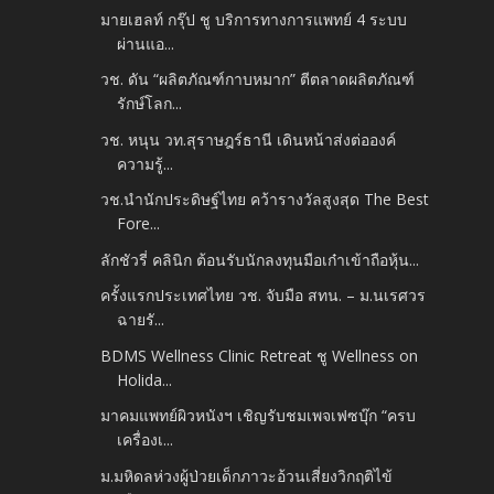
มายเฮลท์ กรุ๊ป ชู บริการทางการแพทย์ 4 ระบบ
ผ่านแอ...
วช. ดัน “ผลิตภัณฑ์กาบหมาก” ตีตลาดผลิตภัณฑ์
รักษ์โลก...
วช. หนุน วท.สุราษฎร์ธานี เดินหน้าส่งต่อองค์
ความรู้...
วช.นำนักประดิษฐ์ไทย คว้ารางวัลสูงสุด The Best
Fore...
ลักชัวรี่ คลินิก ต้อนรับนักลงทุนมือเก๋าเข้าถือหุ้น...
ครั้งแรกประเทศไทย วช. จับมือ สทน. – ม.นเรศวร
ฉายรั...
BDMS Wellness Clinic Retreat ชู Wellness on
Holida...
มาคมแพทย์ผิวหนังฯ เชิญรับชมเพจเฟซบุ๊ก “ครบ
เครื่องเ...
ม.มหิดลห่วงผู้ป่วยเด็กภาวะอ้วนเสี่ยงวิกฤติไข้