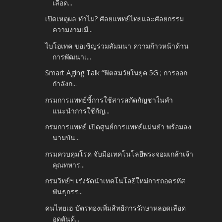
เลือด...
เปิดเหตุผล ทำไม? ศัลยแพทย์ไทยและศัลยกรรม
ความงามเมื...
ไบโอเทค ขอเชิญร่วมสัมมนา ความก้าวหน้าด้าน
การพัฒนาเ...
Smart Aging Talk “ฟิตสมวัยในยุค 5G ; การออก
กำลังก...
กรมการแพทย์ชี้การใช้สารสกัดกัญชาในคำ
แนะนำการใช้กัญ...
กรมการแพทย์ เปิดศูนย์การแพทย์แม่นยำ พร้อมลง
นามบัน...
กรมควบคุมโรค จับมือเทคโนโลยีพระจอมเกล้าเจ้า
คุณทหาร...
กรมวิทย์ฯ เร่งรัดนำเทคโนโลยีใหม่การถอดรหัส
พันธุกรร...
คนไทยเฮ บัตรทองเพิ่มสิทธิการรักษาหลอดเลือด
อุดตันด้...