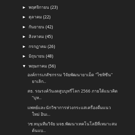
พฤศจิกายน
(23)
►
ตุลาคม
(22)
►
กันยายน
(42)
►
สิงหาคม
(45)
►
กรกฎาคม
(26)
►
มิถุนายน
(48)
►
พฤษภาคม
(56)
▼
องค์การเภสัชกรรม วิจัยพัฒนายาเม็ด "ไซทิซีน"
ยาเลิก...
สธ. รณรงค์วันงดสูบบุหรี่โลก 2566 ภายใต้แนวคิด
“บุห...
แพทย์และนักวิชาการห่วงกระแสเครื่องดื่มแนว
ใหม่ อินเ...
วช.หนุนทีมวิจัย มจธ.พัฒนาเทคโนโลยีที่เหมาะสม
ต้นแบ...