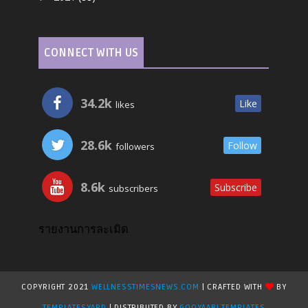
CONNECT WITH US
34.2k
Like
likes
28.6k
Follow
followers
8.6k
Subscribe
subscribers
รายงานการละเมิด
COPYRIGHT 2021
WELLNESSTIMESNEWS.COM
| CRAFTED WITH
BY
TEMPLATESYARD
| DISTRIBUTED BY
GOOYAABI TEMPLATES