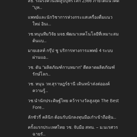
สธ. รณรงค์วันงดสูบบุหรี่โลก 2566 ภายใต้แนวคิด
“บุห...
แพทย์และนักวิชาการห่วงกระแสเครื่องดื่มแนว
ใหม่ อินเ...
วช.หนุนทีมวิจัย มจธ.พัฒนาเทคโนโลยีที่เหมาะสม
ต้นแบ...
มายเฮลท์ กรุ๊ป ชู บริการทางการแพทย์ 4 ระบบ
ผ่านแอ...
วช. ดัน “ผลิตภัณฑ์กาบหมาก” ตีตลาดผลิตภัณฑ์
รักษ์โลก...
วช. หนุน วท.สุราษฎร์ธานี เดินหน้าส่งต่อองค์
ความรู้...
วช.นำนักประดิษฐ์ไทย คว้ารางวัลสูงสุด The Best
Fore...
ลักชัวรี่ คลินิก ต้อนรับนักลงทุนมือเก๋าเข้าถือหุ้น...
ครั้งแรกประเทศไทย วช. จับมือ สทน. – ม.นเรศวร
ฉายรั...