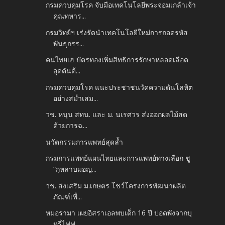
กรมควบคุมโรค จับมือเทคโนโลยีพระจอมเกล้าเจ้า
คุณทหาร...
กรมวิทย์ฯ เร่งรัดนำเทคโนโลยีใหม่การถอดรหัส
พันธุกรร...
คนไทยเฮ บัตรทองเพิ่มสิทธิการรักษาหลอดเลือด
อุดตันด้...
กรมควบคุมโรค แนะประชาชนวัดความดันโลหิต
อย่างสม่ำเสม...
วช. หนุน สทน. และ ม. นเรศวร ส่งออกผลไม้สด
ด้วยการฉ...
นวัตกรรมการแพทย์สุดล้ำ
กรมการแพทย์แผนไทยและการแพทย์ทางเลือก ชู
“กุหลาบมอญ...
วช. ส่งเสริม ม.เกษตร โชว์โครงการพัฒนาผลิต
ภัณฑ์เพื่...
หมอรามา เผยอิสราเอลพบเด็ก 16 ปี ปอดพังจากบุ
หรี่ไฟฟ...