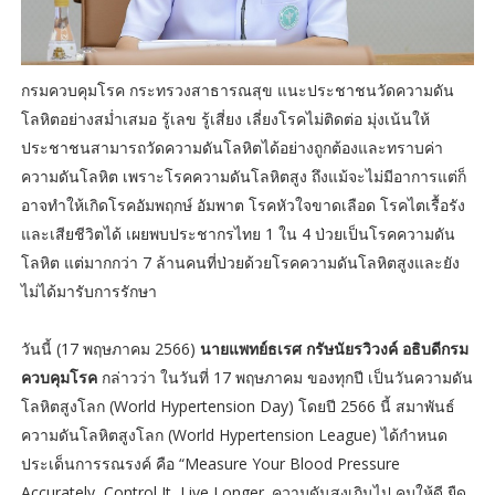
กรมควบคุมโรค กระทรวงสาธารณสุข แนะประชาชนวัดความดัน
โลหิตอย่างสม่ำเสมอ รู้เลข รู้เสี่ยง เลี่ยงโรคไม่ติดต่อ มุ่งเน้นให้
ประชาชนสามารถวัดความดันโลหิตได้อย่างถูกต้องและทราบค่า
ความดันโลหิต เพราะโรคความดันโลหิตสูง ถึงแม้จะไม่มีอาการแต่ก็
อาจทำให้เกิดโรคอัมพฤกษ์ อัมพาต โรคหัวใจขาดเลือด โรคไตเรื้อรัง
และเสียชีวิตได้ เผยพบประชากรไทย 1 ใน 4 ป่วยเป็นโรคความดัน
โลหิต แต่มากกว่า 7 ล้านคนที่ป่วยด้วยโรคความดันโลหิตสูงและยัง
ไม่ได้มารับการรักษา
วันนี้ (17 พฤษภาคม 2566)
นายแพทย์ธเรศ กรัษนัยรวิวงค์ อธิบดีกรม
ควบคุมโรค
กล่าวว่า ในวันที่ 17 พฤษภาคม ของทุกปี เป็นวันความดัน
โลหิตสูงโลก (World Hypertension Day) โดยปี 2566 นี้ สมาพันธ์
ความดันโลหิตสูงโลก (World Hypertension League) ได้กำหนด
ประเด็นการรณรงค์ คือ “Measure Your Blood Pressure
Accurately, Control It, Live Longer. ความดันสูงเกินไป คุมให้ดี ยืด