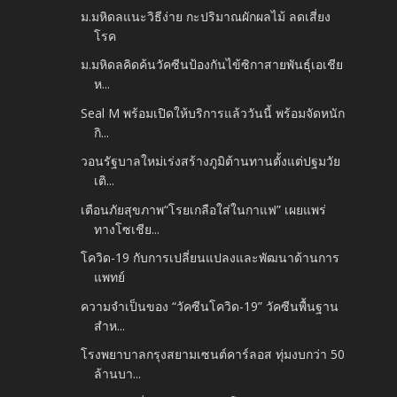
ม.มหิดลแนะวิธีง่าย กะปริมาณผักผลไม้ ลดเสี่ยง
โรค
ม.มหิดลคิดค้นวัคซีนป้องกันไข้ซิกาสายพันธุ์เอเชีย
ห...
Seal M พร้อมเปิดให้บริการแล้ววันนี้ พร้อมจัดหนัก
กิ...
วอนรัฐบาลใหม่เร่งสร้างภูมิต้านทานตั้งแต่ปฐมวัย
เติ...
เตือนภัยสุขภาพ“โรยเกลือใส่ในกาแฟ” เผยแพร่
ทางโซเชีย...
โควิด-19 กับการเปลี่ยนแปลงและพัฒนาด้านการ
แพทย์
ความจำเป็นของ “วัคซีนโควิด-19” วัคซีนพื้นฐาน
สำห...
โรงพยาบาลกรุงสยามเซนต์คาร์ลอส ทุ่มงบกว่า 50
ล้านบา...