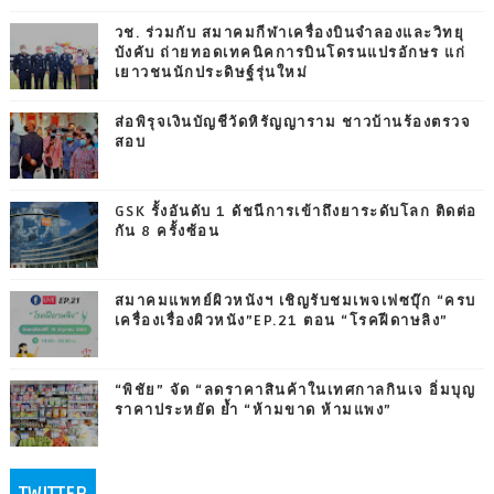
วช. ร่วมกับ สมาคมกีฬาเครื่องบินจำลองและวิทยุ
บังคับ ถ่ายทอดเทคนิคการบินโดรนแปรอักษร แก่
เยาวชนนักประดิษฐ์รุ่นใหม่
ส่อพิรุจเงินบัญชีวัดหิรัญญาราม ชาวบ้านร้องตรวจ
สอบ
GSK รั้งอันดับ 1 ดัชนีการเข้าถึงยาระดับโลก ติดต่อ
กัน 8 ครั้งซ้อน
สมาคมแพทย์ผิวหนังฯ เชิญรับชมเพจเฟซบุ๊ก “ครบ
เครื่องเรื่องผิวหนัง”EP.21 ตอน “โรคฝีดาษลิง”
“พิชัย” จัด “ลดราคาสินค้าในเทศกาลกินเจ อิ่มบุญ
ราคาประหยัด ย้ำ “ห้ามขาด ห้ามแพง”