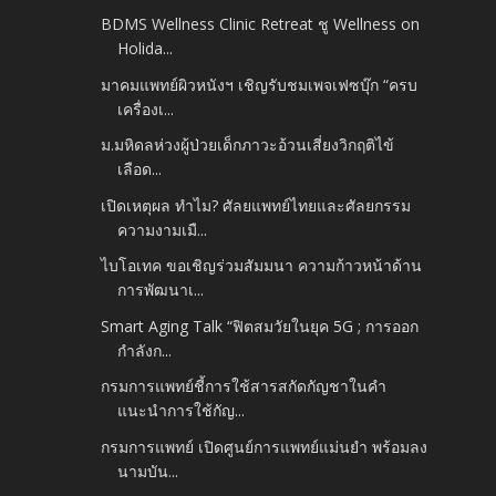
BDMS Wellness Clinic Retreat ชู Wellness on
Holida...
มาคมแพทย์ผิวหนังฯ เชิญรับชมเพจเฟซบุ๊ก “ครบ
เครื่องเ...
ม.มหิดลห่วงผู้ป่วยเด็กภาวะอ้วนเสี่ยงวิกฤติไข้
เลือด...
เปิดเหตุผล ทำไม? ศัลยแพทย์ไทยและศัลยกรรม
ความงามเมื...
ไบโอเทค ขอเชิญร่วมสัมมนา ความก้าวหน้าด้าน
การพัฒนาเ...
Smart Aging Talk “ฟิตสมวัยในยุค 5G ; การออก
กำลังก...
กรมการแพทย์ชี้การใช้สารสกัดกัญชาในคำ
แนะนำการใช้กัญ...
กรมการแพทย์ เปิดศูนย์การแพทย์แม่นยำ พร้อมลง
นามบัน...