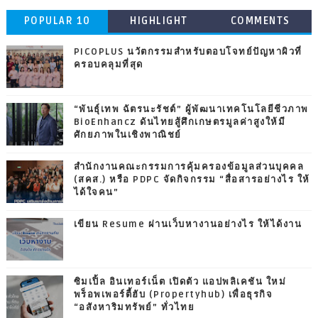
POPULAR 10
HIGHLIGHT
COMMENTS
PICOPLUS นวัตกรรมสำหรับตอบโจทย์ปัญหาผิวที่
ครอบคลุมที่สุด
“พันธุ์เทพ ฉัตรนะรัชต์” ผู้พัฒนาเทคโนโลยีชีวภาพ
BioEnhancz ดันไทยสู้ศึกเกษตรมูลค่าสูงให้มี
ศักยภาพในเชิงพาณิชย์
สำนักงานคณะกรรมการคุ้มครองข้อมูลส่วนบุคคล
(สคส.) หรือ PDPC จัดกิจกรรม “สื่อสารอย่างไร ให้
ได้ใจคน”
เขียน Resume ผ่านเว็บหางานอย่างไร ให้ได้งาน
ซิมเปิ้ล อินเทอร์เน็ต เปิดตัว แอปพลิเคชัน ใหม่
พร็อพเพอร์ตี้ฮับ (Propertyhub) เพื่อธุรกิจ
“อสังหาริมทรัพย์” ทั่วไทย