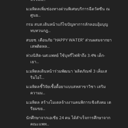
ม.มหิดลเพิ่มช่องทางด่วนพิเศษบริการฉีดวัคซีน ณ
ศูนย...
กรม สบส.เดินหน้าแก้ไขปัญหาการลักลอบอุ้มบุญ
ทบทวนกฎ...
สบยช. เตือนภัย “HAPPY WATER” ส่วนผสมจากยา
เสพติดหล...
ห่วงนิสิต-นศ.แพทย์ ใช้บุหรี่ไฟฟ้าถึง 3.4% เด็ก-
เยา...
ม.มหิดลเดินหน้าร่วมพัฒนา 'ผลิตภัณฑ์ 3 เค็มเส
ริมไอโ...
ม.มหิดลชี้วิจัยเชื้อดื้อยาแบบสหสาขาวิชา เสริม
ความม...
ม.มหิดล สร้างโมเดลจ้างงานคนพิการเชิงสังคม เต
รียมขย...
นักศึกษาจากเอเชีย 24 คน ได้สำเร็จการศึกษาจาก
คณะแพท...