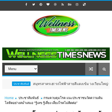
สมุทรสาครเฮ! รถไฟฟ้าสายสีแดงเข้ม วงเวียนใหญ่–มหาชัย 36.8 กม
ชาสัมพันธ์
Home
ประชาสัมพันธ์
กรมควบคุมโรค แนะประชาชนวัดความดัน
โลหิตอย่างสม่ำเสมอ “รู้เลข รู้เสี่ยง เลี่ยงโรคไม่ติดต่อ”