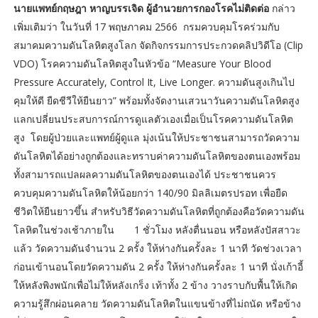
นายแพทย์กฤษฎา หาญบรรเจิด ผู้อำนวยการกองโรคไม่ติดต่อ
กล่าว
เพิ่มเติมว่า ในวันที่ 17 พฤษภาคม 2566 กรมควบคุมโรคร่วมกับ
สมาคมความดันโลหิตสูงโลก จัดกิจกรรมการประกวดคลิปวิดีโอ (Clip
VDO) โรคความดันโลหิตสูงในหัวข้อ “Measure Your Blood
Pressure Accurately, Control It, Live Longer. ความดันสูงเกินไป
คุมให้ดี ยืดชีวีให้ยืนยาว” พร้อมทั้งจัดงานเสวนาวันความดันโลหิตสูง
แลกเปลี่ยนประสบการณ์การดูแลตัวเองเมื่อเป็นโรคความดันโลหิต
สูง โดยผู้ป่วยและแพทย์ผู้ดูแล มุ่งเน้นให้ประชาชนสามารถวัดความ
ดันโลหิตได้อย่างถูกต้องและทราบค่าความดันโลหิตของตนเองพร้อม
ทั้งสามารถแปลผลความดันโลหิตของตนเองได้ ประชาชนควร
ควบคุมความดันโลหิตให้น้อยกว่า 140/90 มิลลิเมตรปรอท เพื่อยืด
ชีวิตให้ยืนยาวขึ้น สำหรับวิธีวัดความดันโลหิตที่ถูกต้องคือวัดความดัน
โลหิตในช่วงเช้าภายใน 1 ชั่วโมง หลังตื่นนอน หรือหลังปัสสาวะ
แล้ว วัดความดันจำนวน 2 ครั้ง ให้ห่างกันครั้งละ 1 นาที วัดช่วงเวลา
ก่อนเข้านอนโดยวัดความดัน 2 ครั้ง ให้ห่างกันครั้งละ 1 นาที นั่งเก้าอี้
ให้หลังพิงพนักเพื่อไม่ให้หลังเกร็ง เท้าทั้ง 2 ข้าง วางราบกับพื้นให้เกิด
ความรู้สึกผ่อนคลาย วัดความดันโลหิตในแขนข้างที่ไม่ถนัด หรือข้าง