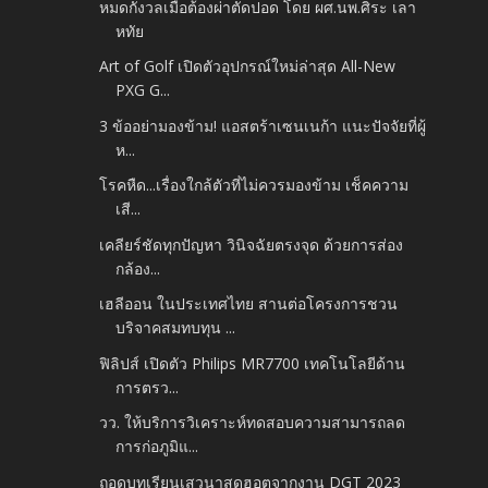
หมดกังวลเมื่อต้องผ่าตัดปอด โดย ผศ.นพ.ศิระ เลา
หทัย
Art of Golf เปิดตัวอุปกรณ์ใหม่ล่าสุด All-New
PXG G...
3 ข้ออย่ามองข้าม! แอสตร้าเซนเนก้า แนะปัจจัยที่ผู้
ห...
โรคหืด...เรื่องใกล้ตัวที่ไม่ควรมองข้าม เช็คความ
เสี...
เคลียร์ชัดทุกปัญหา วินิจฉัยตรงจุด ด้วยการส่อง
กล้อง...
เฮลีออน ในประเทศไทย สานต่อโครงการชวน
บริจาคสมทบทุน ...
ฟิลิปส์ เปิดตัว Philips MR7700 เทคโนโลยีด้าน
การตรว...
วว. ให้บริการวิเคราะห์ทดสอบความสามารถลด
การก่อภูมิแ...
ถอดบทเรียนเสวนาสุดฮอตจากงาน DGT 2023