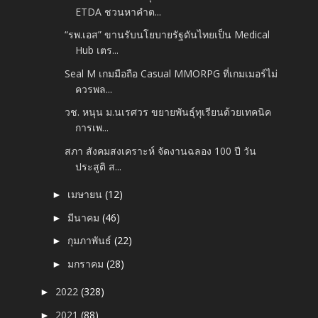
ETDA ชวนหาคำต...
“รพ.เอส” ขานรับนโยบายรัฐดันไทยเป็น Medical
Hub เตร...
Seal M เกมมือถือ Casual MMORPG ที่เกมเมอร์ไม่
ควรพล...
วช. หนุน ม.นเรศวร ขยายพันธุ์ทุเรียนด้วยเทคนิค
การเพ...
สภา สังคมสงเคราะห์ จัดงานฉลอง 100 ปี วัน
ประสูติ ส...
เมษายน
(12)
►
มีนาคม
(46)
►
กุมภาพันธ์
(22)
►
มกราคม
(28)
►
2022
(328)
►
2021
(88)
►