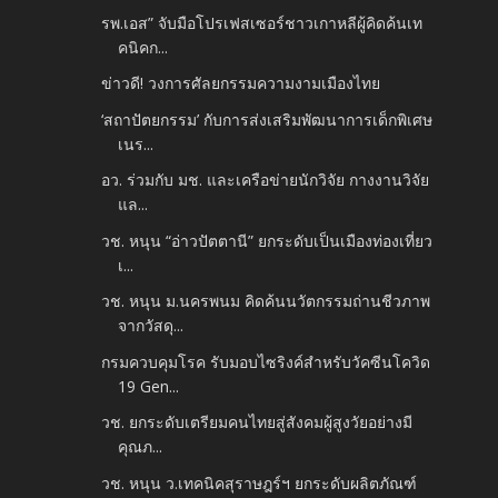
รพ.เอส” จับมือโปรเฟสเซอร์ชาวเกาหลีผู้คิดค้นเท
คนิคก...
ข่าวดี! วงการศัลยกรรมความงามเมืองไทย
‘สถาปัตยกรรม’ กับการส่งเสริมพัฒนาการเด็กพิเศษ
เนร...
อว. ร่วมกับ มช. และเครือข่ายนักวิจัย กางงานวิจัย
แล...
วช. หนุน “อ่าวปัตตานี” ยกระดับเป็นเมืองท่องเที่ยว
เ...
วช. หนุน ม.นครพนม คิดค้นนวัตกรรมถ่านชีวภาพ
จากวัสดุ...
กรมควบคุมโรค รับมอบไซริงค์สำหรับวัคซีนโควิด
19 Gen...
วช. ยกระดับเตรียมคนไทยสู่สังคมผู้สูงวัยอย่างมี
คุณภ...
วช. หนุน ว.เทคนิคสุราษฎร์ฯ ยกระดับผลิตภัณฑ์