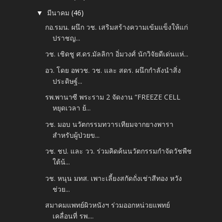
มีนาคม
(46)
▼
กอ.รมน. ผนึก วช. เสริมสร้างความเข้มแข็งให้แก่
ปราชญ...
วช. เชิดชู ศ.ดร.มัลลิกา อิ่มวงศ์ นักวิจัยดีเด่นแห่...
อว. โดย อพวช. วช. และ สดร. ผนึกกำลังนำสิ่ง
ประดิษฐ์...
รพ.พานาซี พระราม 2 จัดงาน “FREEZE CELL
หยุดเวลา ย้...
วช. มอบ นวัตกรรมทวารเทียมจากยางพารา
สำหรับผู้ป่วยข...
วช. ชป. และ วว. ร่วมคิดค้นนวัตกรรมกำจัดวัชพืช
ใต้น้...
วช. หนุน มทส. เพาะเลี้ยงสกัดถั่งเช่าสีทอง หวัง
ช่วย...
สมาคมแพทย์ผิวหนังฯ ร่วมออกหน่วยแพทย์
เคลื่อนที่ รพ....