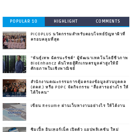
POPULAR 10
HIGHLIGHT
COMMENTS
PICOPLUS นวัตกรรมสำหรับตอบโจทย์ปัญหาผิวที่
ครอบคลุมที่สุด
“พันธุ์เทพ ฉัตรนะรัชต์” ผู้พัฒนาเทคโนโลยีชีวภาพ
BioEnhancz ดันไทยสู้ศึกเกษตรมูลค่าสูงให้มี
ศักยภาพในเชิงพาณิชย์
สำนักงานคณะกรรมการคุ้มครองข้อมูลส่วนบุคคล
(สคส.) หรือ PDPC จัดกิจกรรม “สื่อสารอย่างไร ให้
ได้ใจคน”
เขียน Resume ผ่านเว็บหางานอย่างไร ให้ได้งาน
ซิมเปิ้ล อินเทอร์เน็ต เปิดตัว แอปพลิเคชัน ใหม่