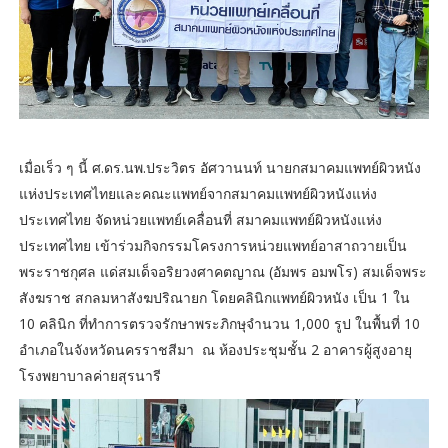
เมื่อเร็ว ๆ นี้ ศ.ดร.นพ.ประวิตร อัศวานนท์ นายกสมาคมแพทย์ผิวหนัง
แห่งประเทศไทยและคณะแพทย์จากสมาคมแพทย์ผิวหนังแห่ง
ประเทศไทย จัดหน่วยแพทย์เคลื่อนที่ สมาคมแพทย์ผิวหนังแห่ง
ประเทศไทย เข้าร่วมกิจกรรมโครงการหน่วยแพทย์อาสาถวายเป็น
พระราชกุศล แด่สมเด็จอริยวงศาคตญาณ (อัมพร อมพโร) สมเด็จพระ
สังฆราช สกลมหาสังฆปริณายก โดยคลินิกแพทย์ผิวหนัง เป็น 1 ใน
10 คลินิก ที่ทำการตรวจรักษาพระภิกษุจำนวน 1,000 รูป ในพื้นที่ 10
อำเภอในจังหวัดนครราชสีมา ณ ห้องประชุมชั้น 2 อาคารผู้สูงอายุ
โรงพยาบาลค่ายสุรนารี