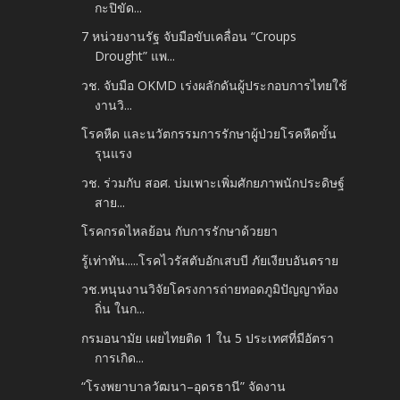
กะปิขัด...
7 หน่วยงานรัฐ จับมือขับเคลื่อน “Croups
Drought” แพ...
วช. จับมือ OKMD เร่งผลักดันผู้ประกอบการไทยใช้
งานวิ...
โรคหืด และนวัตกรรมการรักษาผู้ป่วยโรคหืดขั้น
รุนแรง
วช. ร่วมกับ สอศ. บ่มเพาะเพิ่มศักยภาพนักประดิษฐ์
สาย...
โรคกรดไหลย้อน กับการรักษาด้วยยา
รู้เท่าทัน.....โรคไวรัสตับอักเสบบี ภัยเงียบอันตราย
วช.หนุนงานวิจัยโครงการถ่ายทอดภูมิปัญญาท้อง
ถิ่น ในก...
กรมอนามัย เผยไทยติด 1 ใน 5 ประเทศที่มีอัตรา
การเกิด...
“โรงพยาบาลวัฒนา–อุดรธานี” จัดงาน