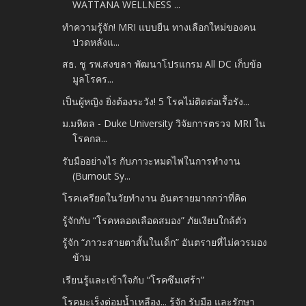
WATTANA WELLNESS ...
ทำความรู้จัก! MRI แบบยืน ทางเลือกใหม่ของคน
ปวดหลังแ...
สธ. ชู รพ.สงขลา พัฒนาโปรแกรม All DC เก็บข้อ
มูลโรคร...
เป็นผู้หญิง ยิ่งต้องระวัง! 5 โรคไม่ติดต่อเรื้อรัง...
ม.มหิดล - Duke University วิจัยการตรวจ MRI ใน
โรคกล...
รับมืออย่างไร กับภาวะหมดไฟในการทำงาน
(Burnout Sy...
โรคเครียดในวัยทำงาน อันตรายมากกว่าที่คิด
รู้จักกับ “โรคหลอดเลือดสมอง” ภัยเงียบใกล้ตัว
รู้จัก “ภาวะสายตาสั้นในเด็ก” อันตรายที่ไม่ควรมอง
ข้าม
เรียนรู้และเข้าใจกับ “โรคซึมเศร้า”
โรคมะเร็งต่อมน้ำเหลือง... รู้จัก รับมือ และรักษา