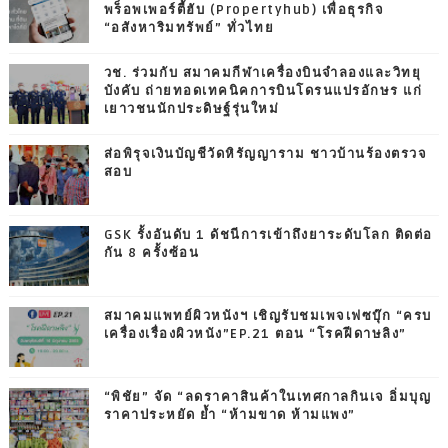
พร็อพเพอร์ตี้ฮับ (Propertyhub) เพื่อธุรกิจ
“อสังหาริมทรัพย์” ทั่วไทย
วช. ร่วมกับ สมาคมกีฬาเครื่องบินจำลองและวิทยุ
บังคับ ถ่ายทอดเทคนิคการบินโดรนแปรอักษร แก่
เยาวชนนักประดิษฐ์รุ่นใหม่
ส่อพิรุจเงินบัญชีวัดหิรัญญาราม ชาวบ้านร้องตรวจ
สอบ
GSK รั้งอันดับ 1 ดัชนีการเข้าถึงยาระดับโลก ติดต่อ
กัน 8 ครั้งซ้อน
สมาคมแพทย์ผิวหนังฯ เชิญรับชมเพจเฟซบุ๊ก “ครบ
เครื่องเรื่องผิวหนัง”EP.21 ตอน “โรคฝีดาษลิง”
“พิชัย” จัด “ลดราคาสินค้าในเทศกาลกินเจ อิ่มบุญ
ราคาประหยัด ย้ำ “ห้ามขาด ห้ามแพง”